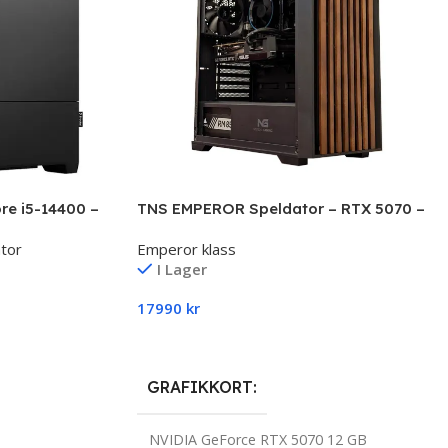
e i5-14400 –
TNS EMPEROR Speldator – RTX 5070 –
Intel Ultra 5 225F
tor
Emperor klass
I Lager
17990
kr
Till Produkten
GRAFIKKORT
NVIDIA GeForce RTX 5070 12 GB