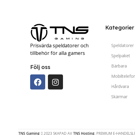
PROCESSOR
PROC
Intel® Core™ i5-14400F
Kategorier
RAM
RAM
16 GB
Prisvärda speldatorer och
Speldatorer
UTRYMME
UTRY
500 GB NVMe SSD
tillbehör för alla gamers
Spelpaket
Bärbara
Följ oss
OPERATIVSYSTEM
OPER
Mobiltelefo
Windows 11 Pro
Windo
Hårdvara
Skärmar
MODERKORT
MODE
ASRock H610M-HDV/M.2+ D5
Asroc
PSU
PSU
TNS Gaming
600w
2023 SKAPAD AV
TNS Hosting
. PREMIUM E-HANDELSL