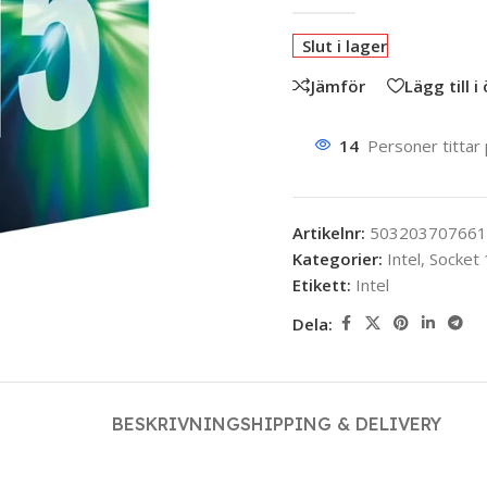
Slut i lager
Jämför
Lägg till i
14
Personer tittar
Artikelnr:
503203707661
Kategorier:
Intel
,
Socket
Etikett:
Intel
Dela:
BESKRIVNING
SHIPPING & DELIVERY