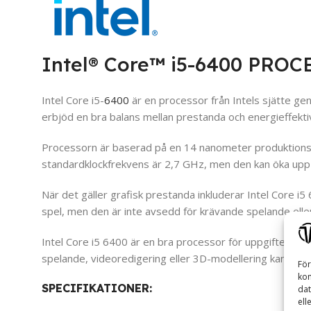
Intel® Core™ i5-6400 PRO
Intel Core i5-
6400
är en processor från Intels sjätte g
erbjöd en bra balans mellan prestanda och energieffektiv
Processorn är baserad på en 14 nanometer produktionspr
standardklockfrekvens är 2,7 GHz, men den kan öka upp t
När det gäller grafisk prestanda inkluderar Intel Core i5
spel, men den är inte avsedd för krävande spelande eller 
Intel Core i5 6400 är en bra processor för uppgifter so
spelande, videoredigering eller 3D-modellering kan det v
För
kom
SPECIFIKATIONER:
dat
ell