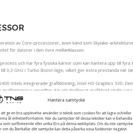
CESSOR
eneration av Core-processorer, även känd som Skylake-arkitektur
itet för datorer i den övre mellanklassen.
ocess och har fyra fysiska kärnor som kan hantera upp till fyra
ill 3,3 GHz i Turbo Boost-läge, vilket ger extra prestanda när d
 6400 Intels integrerade grafiklösning, Intel HD Graphics 530. Den 
grafikintensiva uppgifter där ett dedikerat grafikkort skulle vara
Hantera samtycke
m vanlig datoranvändning, produktivitet, webbsurfning och enkel 
ara nödvändigt att lägga till ett dedikerat grafikkort för att upp
 att ge en bra upplevelse använder vi teknik som cookies för att lagra och/eller
ma åt enhetsinformation. När du samtycker till dessa tekniker kan vi behandla
a som surfbeteende eller unika ID:n på denna webbplats. Om du inte samtycke
er om du återkallar ditt samtycke kan detta påverka vissa funktioner negativt.