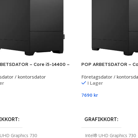
BETSDATOR – Core i5-14400 –
POP ARBETSDATOR – Cor
32 RAM
sdator / kontorsdator
Företagsdator / kontorsda
er
I Lager
7690
kr
rodukten
Till Produkten
IKKORT
GRAFIKKORT
 UHD Graphics 730
Intel® UHD Graphics 730