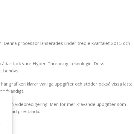
en. Denna processor lanserades under tredje kvartalet 2015 och
 trådar tack vare Hyper-Threading-teknologin. Dess
et behövs.
här grafiken klarar vanliga uppgifter och stöder också vissa lätta
 nödvändigt.
bild- och videoredigering. Men för mer krävande uppgifter som
nå önskad prestanda.
r