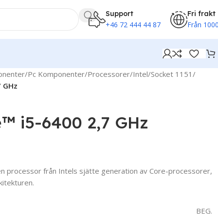
Support
Fri frakt
+46 72 444 44 87
Från 1000
onenter
/
Pc Komponenter
/
Processorer
/
Intel
/
Socket 1151
/
7 GHz
e™ i5-6400 2,7 GHz
n processor från Intels sjätte generation av Core-processorer,
itekturen.
BEG.