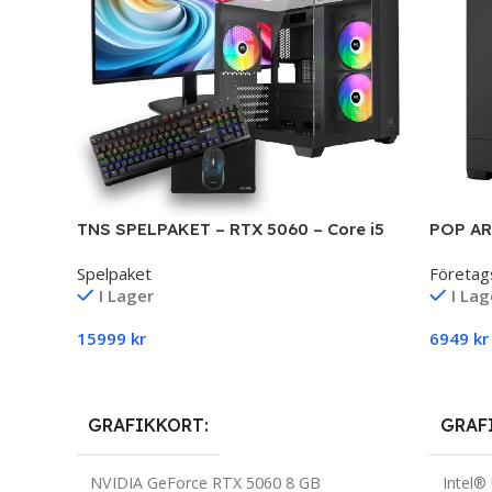
TNS SPELPAKET – RTX 5060 – Core i5
POP AR
16 RAM
Spelpaket
Företag
I Lager
I Lag
15999
kr
6949
kr
Till Produkten
Till P
GRAFIKKORT
GRAF
NVIDIA GeForce RTX 5060 8 GB
Intel®