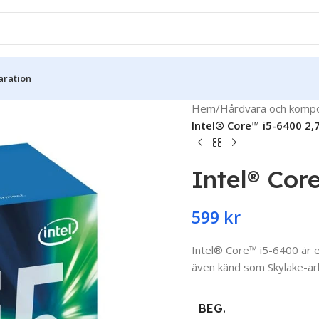
aration
Hem
/
Hårdvara och komp
Intel® Core™ i5-6400 2,
Intel® Cor
599
kr
Intel® Core™ i5-6400 är e
även känd som Skylake-ark
BEG.