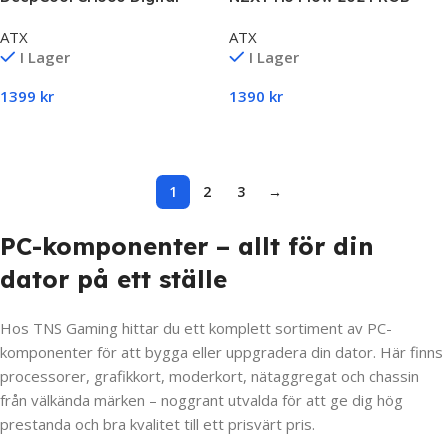
White
Svart
ATX
ATX
I Lager
I Lager
1399
kr
1390
kr
Lägg Till I Varukorg
Lägg Till I Varukorg
1
2
3
→
PC-komponenter – allt för din
dator på ett ställe
Hos TNS Gaming hittar du ett komplett sortiment av PC-
komponenter för att bygga eller uppgradera din dator. Här finns
processorer, grafikkort, moderkort, nätaggregat och chassin
från välkända märken – noggrant utvalda för att ge dig hög
prestanda och bra kvalitet till ett prisvärt pris.