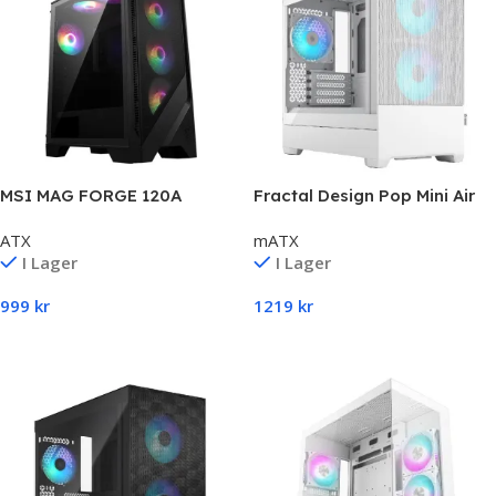
MSI MAG FORGE 120A
Fractal Design Pop Mini Air
AIRFLOW
RGB – White TG Clear Tint
ATX
mATX
I Lager
I Lager
999
kr
1219
kr
Lägg Till I Varukorg
Lägg Till I Varukorg