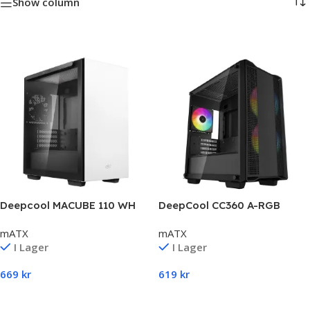
Show column
Deepcool MACUBE 110 WH
DeepCool CC360 A-RGB
Micro ATX Case – Black
mATX
mATX
I Lager
I Lager
669
kr
619
kr
Lägg Till I Varukorg
Lägg Till I Varukorg