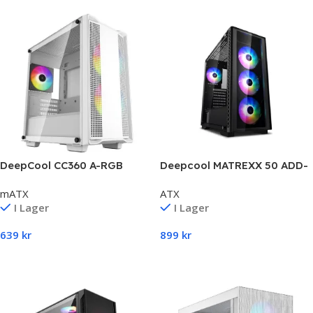
DeepCool CC360 A-RGB
Deepcool MATREXX 50 ADD-
Micro ATX Case – White
RGB 4F
mATX
ATX
I Lager
I Lager
639
kr
899
kr
Lägg Till I Varukorg
Lägg Till I Varukorg