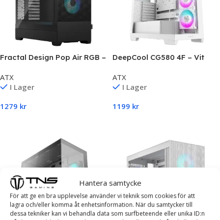
Fractal Design Pop Air RGB –
DeepCool CG580 4F – Vit
Black TG Clear Tin
ATX
ATX
I Lager
I Lager
1279
kr
1199
kr
Lägg Till I Varukorg
Lägg Till I Varukorg
Hantera samtycke
För att ge en bra upplevelse använder vi teknik som cookies för att
lagra och/eller komma åt enhetsinformation. När du samtycker till
dessa tekniker kan vi behandla data som surfbeteende eller unika ID:n