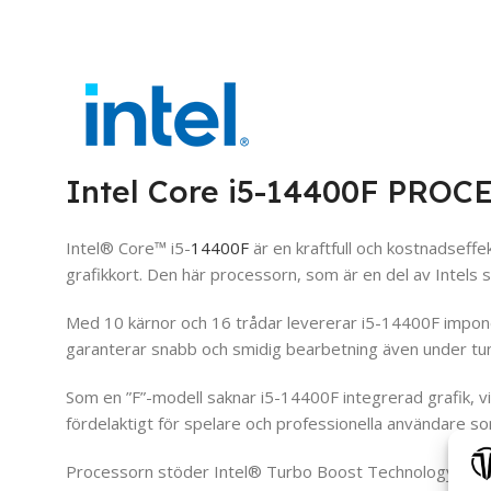
Intel Core i5-14400F PRO
Intel® Core™ i5-
14400F
är en kraftfull och kostnadseffe
grafikkort. Den här processorn, som är en del av Intels
Med 10 kärnor och 16 trådar levererar i5-14400F impone
garanterar snabb och smidig bearbetning även under tu
Som en ”F”-modell saknar i5-14400F integrerad grafik, vil
fördelaktigt för spelare och professionella användare so
Processorn stöder Intel® Turbo Boost Technology 2.0, 