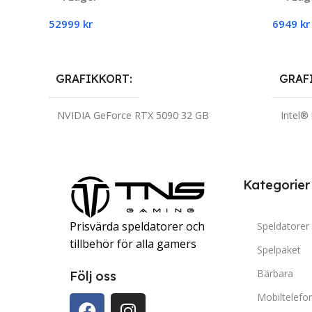
52999
kr
6949
kr
Till Produkten
Till P
GRAFIKKORT
GRAF
NVIDIA GeForce RTX 5090 32 GB
Intel®
PROCESSOR
PROC
Intel Core Ultra 9-285K
Kategorier
RAM
RAM
16 GB
Prisvärda speldatorer och
Speldatorer
UTRYMME
UTRY
1 TB NVMe SSD
tillbehör för alla gamers
Spelpaket
Bärbara
Följ oss
OPERATIVSYSTEM
OPER
Mobiltelefo