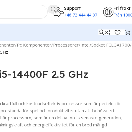
Support
Fri frakt
+46 72 444 44 87
Från 1000
onenter
/
Pc Komponenter
/
Processorer
/
Intel
/
Socket FCLGA1700
/
 GHz
 i5-14400F 2.5 GHz
 kraftfull och kostnadseffektiv processor som är perfekt för
 prestanda för spel och produktivitet utan att behöva ett
n här processorn, som är en del av Intels senaste generation,
ningskraft och energieffektivitet för en bred mängd