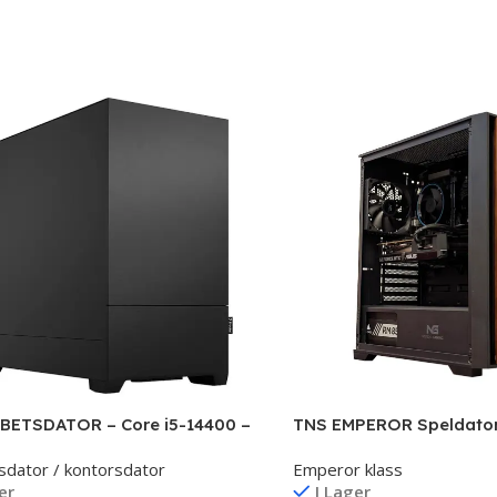
BETSDATOR – Core i5-14400 –
TNS EMPEROR Speldator
Intel Ultra 5 225F
sdator / kontorsdator
Emperor klass
er
I Lager