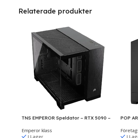
Relaterade produkter
TNS EMPEROR Speldator – RTX 5090 –
POP AR
Intel Core Ultra 9-285K
16 RAM
Emperor klass
Företag
I Lager
I Lag