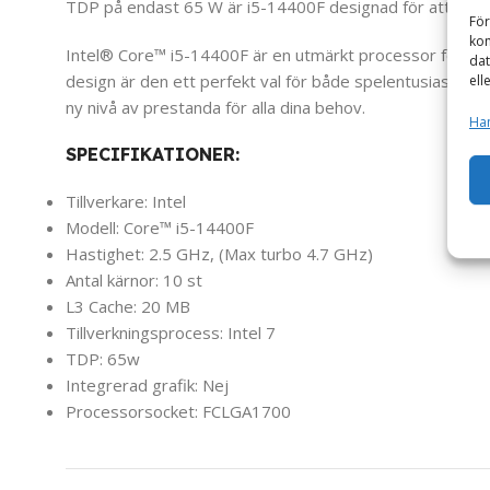
TDP på endast 65 W är i5-14400F designad för att erbjud
För
kom
Intel® Core™ i5-14400F är en utmärkt processor för anvä
dat
design är den ett perfekt val för både spelentusiaster o
ell
ny nivå av prestanda för alla dina behov.
Han
SPECIFIKATIONER:
Tillverkare: Intel
Modell: Core™ i5-14400F
Hastighet: 2.5 GHz, (Max turbo 4.7 GHz)
Antal kärnor: 10 st
L3 Cache: 20 MB
Tillverkningsprocess: Intel 7
TDP: 65w
Integrerad grafik: Nej
Processorsocket: FCLGA1700