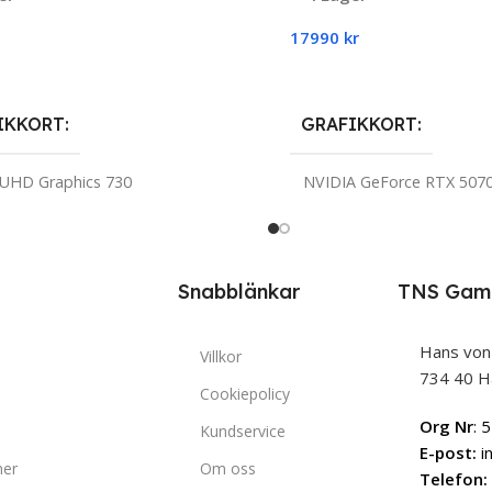
17990
kr
rodukten
Till Produkten
IKKORT
GRAFIKKORT
 UHD Graphics 730
NVIDIA GeForce RTX 507
ESSOR
PROCESSOR
Intel® Core™ i5-14400
Intel Co
Snabblänkar
TNS Gam
RAM
16 GB
16 GB
Hans von
Villkor
MME
UTRYMME
500 GB NVMe M.2 SSD
1 TB NVM
734 40 H
Cookiepolicy
Org Nr
: 
Kundservice
ATIVSYSTEM
OPERATIVSYSTEM
E-post:
i
ner
Om oss
Telefon: