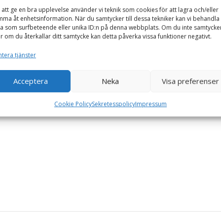
a hög prestanda med minimal energiförbrukning och värmeutvecklin
 att ge en bra upplevelse använder vi teknik som cookies för att lagra och/eller
ma åt enhetsinformation. När du samtycker till dessa tekniker kan vi behandla
ndare som vill ha hög prestanda utan att betala extra för integr
a som surfbeteende eller unika ID:n på denna webbplats. Om du inte samtycke
ch professionella användare som söker pålitlig och kraftfull berä
er om du återkallar ditt samtycke kan detta påverka vissa funktioner negativt.
tera tjänster
Acceptera
Neka
Visa preferenser
Cookie Policy
Sekretesspolicy
Impressum