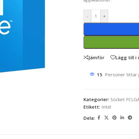
-
+
Jämför
Lägg till i
15
Personer tittar
Kategorier:
Socket FCLG
Etikett:
Intel
Dela: