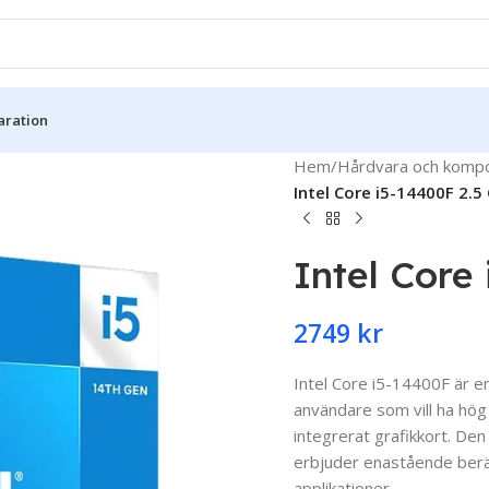
aration
Hem
/
Hårdvara och komp
Intel Core i5-14400F 2.5
Intel Core
2749
kr
Intel Core i5-14400F är en
användare som vill ha hög
integrerat grafikkort. De
erbjuder enastående beräk
applikationer.