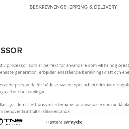
BESKRIVNING
SHIPPING & DELIVERY
CESSOR
ktiv processor som är perfekt för användare som vill ha hög prest
 senaste generation, erbjuder enastående beräkningskraft och ener
rande prestanda för både krävande spel och produktivitetsapplik
nga arbetsbelastningar.
ket gör den till ett prisvärt alternativ för användare som ändå pla
m behöver kraftfull grafikprestanda.
Hantera samtycke
Intel® Hyper-Threading Technology och andra avancerade funktio