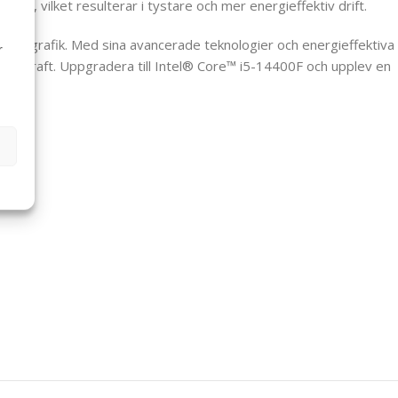
g, vilket resulterar i tystare och mer energieffektiv drift.
erad grafik. Med sina avancerade teknologier och energieffektiva
r
kningskraft. Uppgradera till Intel® Core™ i5-14400F och upplev en