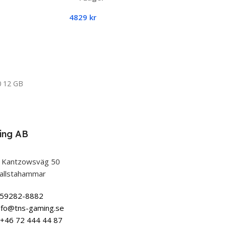
4829
kr
Lägg Till I Varukorg
0 12 GB
re Ultra 5 225F
ing AB
 Kantzowsväg 50
e SSD
allstahammar
559282-8882
nfo@tns-gaming.se
+46 72 444 44 87