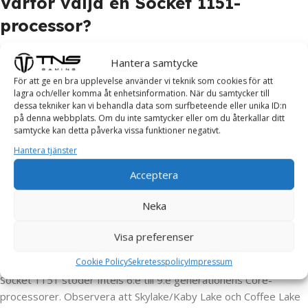
Varför välja en Socket 1151-
processor?
Socket 1151 erbjuder ett stort utbud av processorer och
Hantera samtycke
moderkort med chipset som B150, H110, Z170, B360 och Z390.
För att ge en bra upplevelse använder vi teknik som cookies för att
Plattformen stödjer DDR4-minne och ger god prestanda för
lagra och/eller komma åt enhetsinformation. När du samtycker till
dessa tekniker kan vi behandla data som surfbeteende eller unika ID:n
både spel och vardagsbruk till ett attraktivt pris. För dig som vill
på denna webbplats. Om du inte samtycker eller om du återkallar ditt
uppgradera eller bygga en kostnadseffektiv dator är Socket
samtycke kan detta påverka vissa funktioner negativt.
1151 ett tryggt val. Hos oss handlar du med fri frakt från 1000
Hantera tjänster
kr och hjälpsam kundtjänst som guidar dig rätt.
Acceptera
Vanliga frågor om Socket 1151
Neka
Vilka processorer passar i Socket
Visa preferenser
1151?
Cookie Policy
Sekretesspolicy
Impressum
Socket 1151 stöder Intels 6:e till 9:e generationens Core-
processorer. Observera att Skylake/Kaby Lake och Coffee Lake