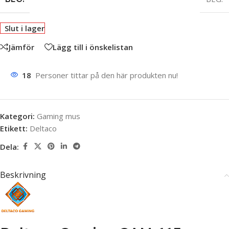
Slut i lager
Jämför
Lägg till i önskelistan
18
Personer tittar på den här produkten nu!
Kategori:
Gaming mus
Etikett:
Deltaco
Dela:
Beskrivning