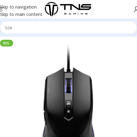
Skip to navigation
Skip to main content
BEG.