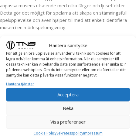
anpassa musens utseende med olika färger och ljuseffekter.
Detta gör det möjligt för spelarna att skapa en stämningsfull
spelupplevelse och även hjälper till med att enkelt identifiera
musen i en mörk spelomgivning.
Musen är utrustad med flera programmerbara knappar som kan
Hantera samtycke
anpassas genom mjukvaran för att utföra olika uppgifter eller
För att ge en bra upplevelse använder vi teknik som cookies för att
makron under spel. Dessutom har den en bra klickrespons och
lagra och/eller komma åt enhetsinformation. När du samtycker till
snabb återgångstid, vilket gör den idealisk för precision och
dessa tekniker kan vi behandla data som surfbeteende eller unika ID:n
reaktionstid i spel.
på denna webbplats. Om du inte samtycker eller om du återkallar ditt
samtycke kan detta påverka vissa funktioner negativt.
GAM-113 ansluts via USB och är kompatibel med de flesta
Hantera tjänster
datorer och operativsystem. Den har en hög pollingfrekvens för
Acceptera
att säkerställa en snabb och responsiv musrörelse.
Neka
Sammanfattningsvis erbjuder Deltaco Gaming GAM-113 en
grundläggande men funktionell spelmus för spelentusiaster på
Visa preferenser
en budget. Den har en bekväm och ergonomisk design,
anpassningsbar RGB-belysning och programmbara knappar,
Cookie Policy
Sekretesspolicy
Impressum