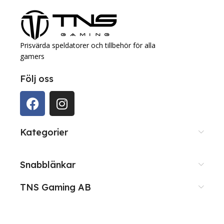
Prisvärda speldatorer och tillbehör för alla
gamers
Följ oss
Kategorier
Snabblänkar
TNS Gaming AB