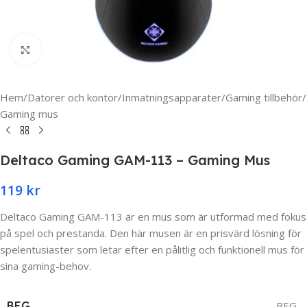
Click to enlarge
Hem
/
Datorer och kontor
/
Inmatningsapparater
/
Gaming tillbehör
/
Gaming mus
Deltaco Gaming GAM-113 – Gaming Mus
119
kr
Deltaco Gaming GAM-113 är en mus som är utformad med fokus
på spel och prestanda. Den här musen är en prisvärd lösning för
spelentusiaster som letar efter en pålitlig och funktionell mus för
sina gaming-behov.
BEG.
BEG.