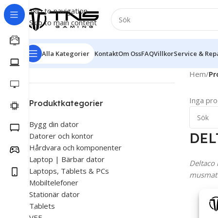
Skip to navigation
Skip to main content
Alla Kategorier
Kontakt
Om Oss
FAQ
Villkor
Service & Rep
Hem
/
Pr
Inga pro
Produktkategorier
Bygg din dator
DEL
Datorer och kontor
Hårdvara och komponenter
Laptop | Bärbar dator
Deltaco 
Laptops, Tablets & PCs
musmatt
Mobiltelefoner
Stationär dator
Tablets
VEF