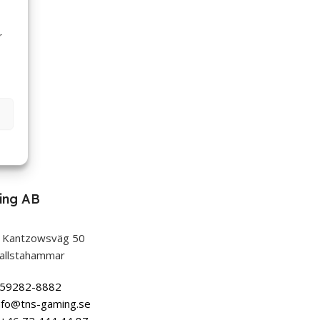
r
ing AB
 Kantzowsväg 50
allstahammar
559282-8882
nfo@tns-gaming.se