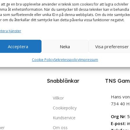
 att ge en bra upplevelse använder vi teknik som cookies för att lagra och/eller
ma åt enhetsinformation. När du samtycker till dessa tekniker kan vi behandla
a som surfbeteende eller unika ID:n på denna webbplats. Om du inte samtycke
er om du återkallar ditt samtycke kan detta påverka vissa funktioner negativt.
tera tjänster
Acceptera
Neka
Visa preferenser
Cookie Policy
Sekretesspolicy
Impressum
Snabblänkar
TNS Gam
Hans von
Villkor
734 40 H
Cookiepolicy
Org Nr
: 
Kundservice
E-post:
i
ner
Om oss