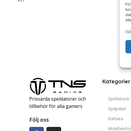
För
kom
dat
ell
Han
Kategorier
Prisvärda speldatorer och
Speldatorer
tillbehör för alla gamers
Spelpaket
Bärbara
Följ oss
Mobiltelefo