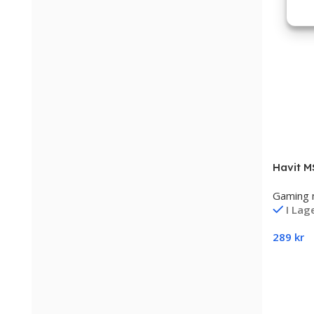
Havit 
Mus
Gaming 
I Lag
289
kr
Lägg Ti