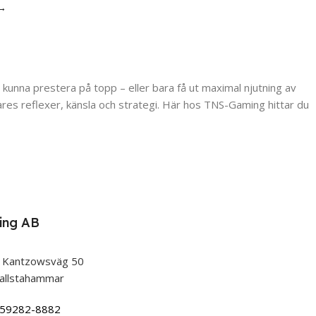
→
tt kunna prestera på topp – eller bara få ut maximal njutning av
ares reflexer, känsla och strategi. Här hos TNS-Gaming hittar du
 spelar – det är en del av din setup. Varje tangent, varje klick,
ket du faktiskt njuter av varje sekund i spelet.
ing AB
 Kantzowsväg 50
 trender, utan om att optimera sin utrustning efter ambitionsnivå
allstahammar
559282-8882