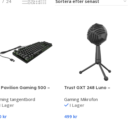
8
24
 Pavilion Gaming 500 –
Trust GXT 248 Luno –
ming Tangentbord
Streaming Mikrofon
ming tangentbord
Gaming Mikrofon
I Lager
I Lager
0
kr
499
kr
ägg Till I Varukorg
Lägg Till I Varukorg