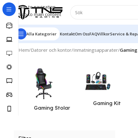
Skip to navigation
Skip to main content
Alla Kategorier
Kontakt
Om Oss
FAQ
Villkor
Service & Rep
Hem
/
Datorer och kontor
/
Inmatningsapparater
/
Gaming 
Gaming Kit
Gaming Stolar