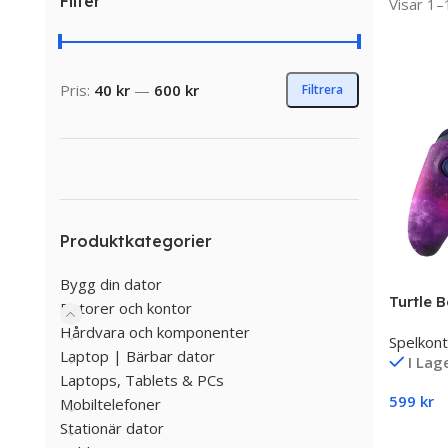
Filter
Visar 1–
Pris:
40 kr
—
600 kr
Filtrera
Produktkategorier
Bygg din dator
Turtle 
Datorer och kontor
Spelkont
Hårdvara och komponenter
Spelkont
Xbox Se
Laptop | Bärbar dator
I Lag
Xbox Se
Laptops, Tablets & PCs
Xbox On
599
kr
Mobiltelefoner
Stationär dator
Lägg Ti