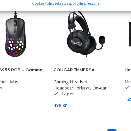
Cookie Policy
Sekretesspolicy
Impressum
MS955 RGB – Gaming
COUGAR IMMERSA
Ha
ESSENTIAL – Gaming
La
mus
,
Mus
Gaming Headset
,
Mu
Headset
er
Headset/Hörlurar
,
On-ear
I Lager
12
499
kr
ll I Varukorg
L
Lägg Till I Varukorg