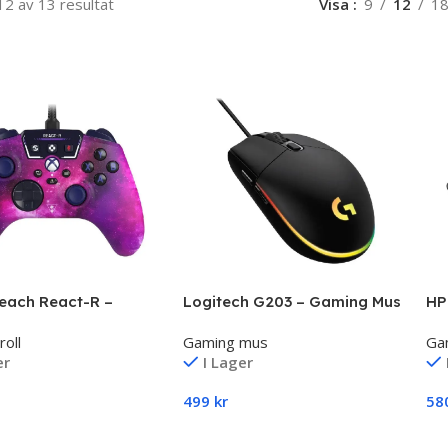
12 av 13 resultat
Visa
9
12
1
Beach React-R –
Logitech G203 – Gaming Mus
HP
roll – för Microsoft
Ga
roll
Gaming mus
Ga
ries X, Microsoft
er
I Lager
ries S, Microsoft
e, PC
499
kr
58
ll I Varukorg
Lägg Till I Varukorg
L