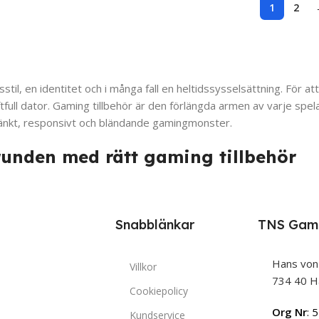
1
2
sstil, en identitet och i många fall en heltidssysselsättning. För a
full dator. Gaming tillbehör är den förlängda armen av varje spel
mtänkt, responsivt och bländande gamingmonster.
runden med rätt gaming tillbehör
 här: allt du rör vid, lyssnar på, ser igenom eller sitter på när du
abbt och precist du kan reagera, hur bekvämt du spelar och hur myc
Snabblänkar
TNS Gam
nerade och den professionella
Hans von
Villkor
ka behov. Att köpa gamingtillbehör handlar inte bara om att följa
734 40 H
Cookiepolicy
Org Nr
: 
Kundservice