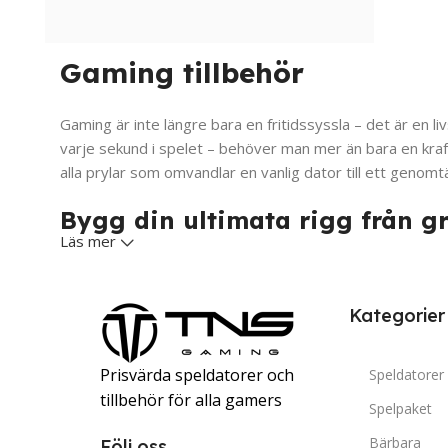
Gaming tillbehör
Gaming är inte längre bara en fritidssyssla – det är en liv
varje sekund i spelet – behöver man mer än bara en kraft
alla prylar som omvandlar en vanlig dator till ett geno
Bygg din ultimata rigg från g
Läs mer
Men vad räknas egentligen som ett gamingtillbehör? Tänk så
varje bildruta på din gamingskärm – allt påverkar hur sn
Kategorier
Setup för nybörjaren, den ruti
Prisvärda speldatorer och
Speldatorer
Det finns nivåer i gamingvärlden, och med det kommer oli
tillbehör för alla gamers
Spelpaket
och spelsmak.
Bärbara
Följ oss