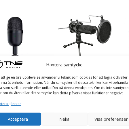
Hantera samtycke
eiren Mini – Gaming
Trust Gaming GXT 232 –
Ha
 att ge en bra upplevelse använder vi teknik som cookies för att lagra och/eller
n
Mikrofon
Ga
ma åt enhetsinformation. När du samtycker till dessa tekniker kan vi behandla
Mikrofon
Gaming Mikrofon
Ga
a som surfbeteende eller unika ID:n på denna webbplats. Om du inte samtycke
er
I Lager
Ta
er om du återkallar ditt samtycke kan detta påverka vissa funktioner negativt.
339
kr
tera tjänster
52
ll I Varukorg
Lägg Till I Varukorg
L
Acceptera
Neka
Visa preferenser