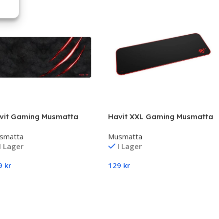
vit Gaming Musmatta
Havit XXL Gaming Musmatta
rge – Svart/Röd – MP860
– Svart – MP830
smatta
Musmatta
I Lager
I Lager
9
kr
129
kr
ägg Till I Varukorg
Lägg Till I Varukorg