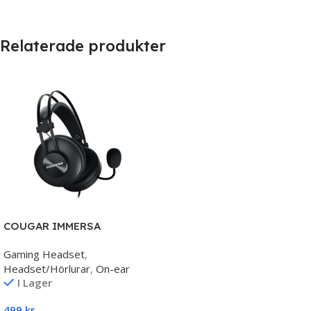
Relaterade produkter
COUGAR IMMERSA
ESSENTIAL – Gaming
Gaming Headset
,
Headset
Headset/Hörlurar
,
On-ear
I Lager
499
kr