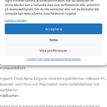
Design och komfort:
lagra och/eller komma åt enhetsinformation. När du samtycker till
dessa tekniker kan vi behandla data som surfbeteende eller unika ID:n
på denna webbplats. Om du inte samtycker eller om du återkallar ditt
Huvudbandet är justerbart och gjort av aluminiumram, vilket ger
samtycke kan detta påverka vissa funktioner negativt.
hållbarhet samtidigt som det är lättviktigt.
Hantera tjänster
Öronkuddarna är utformade med minnesskum och konstläder,
vilket ger en bekväm passform även under långa spelsessioner.
Acceptera
HyperX Cloud Alpha har en avtagbar mikrofon som gör att
Neka
hörlurarna kan användas som vanliga hörlurar när du inte spelar.
Mikrofonkvalitet:
Visa preferenser
Den avtagbara mikrofonen är brusreducerande och ger klar
Cookie Policy
Sekretesspolicy
Impressum
kommunikation under multiplayer-spel eller röstchatt.
Kompatibilitet:
HyperX Cloud Alpha fungerar med flera plattformar, inklusive PC,
konsoler som Xbox och PlayStation, samt mobiltelefoner och
surfplattor.
Hållbarhet:
Hörlurarna är konstruerade med kvalitetsmaterial och har en