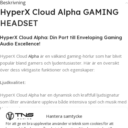
Beskrivning
HyperX Cloud Alpha GAMING
HEADSET
HyperX Cloud Alpha: Din Port till Enveloping Gaming
Audio Excellence!
HyperX Cloud
Alpha
är en välkänd gaming-hörlur som har blivit
populär bland gamers och ljudentusiaster. Här är en översikt
över dess viktigaste funktioner och egenskaper:
Ljudkvalitet:
HyperX Cloud Alpha har en dynamisk och kraftfull ljudsignatur
som låter användare uppleva både intensiva spel och musik med
klarhet och precision.
Hörlurarna använder dubbla kammarelement som ger en bättre
Hantera samtycke
ljudåtergivning och imponerande bas.
För att ge en bra upplevelse använder vi teknik som cookies för att