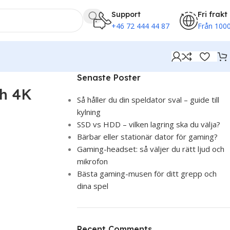
Support
Fri frakt
+46 72 444 44 87
Från 1000
Senaste Poster
ch 4K
Så håller du din speldator sval – guide till
kylning
SSD vs HDD – vilken lagring ska du välja?
Bärbar eller stationär dator för gaming?
Gaming-headset: så väljer du rätt ljud och
mikrofon
Bästa gaming-musen för ditt grepp och
dina spel
Recent Comments