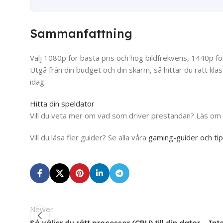
Sammanfattning
Välj 1080p för bästa pris och hög bildfrekvens, 1440p för
Utgå från din budget och din skärm, så hittar du rätt kla
idag.
Hitta din speldator
Vill du veta mer om vad som driver prestandan? Läs om
Vill du läsa fler guider? Se alla våra
gaming-guider och ti
Newer
Så väljer du rätt processor (CPU) till din dator – Int