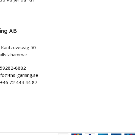
ing AB
 Kantzowsväg 50
allstahammar
559282-8882
nfo@tns-gaming.se
+46 72 444 44 87