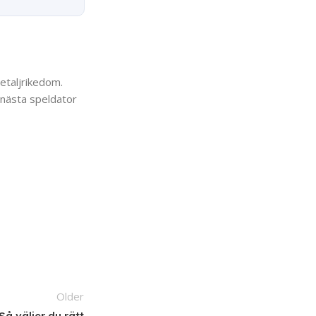
detaljrikedom.
 nästa speldator
Older
å väljer du rätt