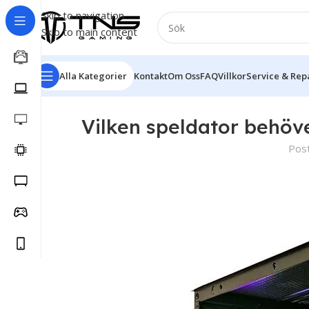
Skip to navigation
Skip to main content
Alla Kategorier
Kontakt
Om Oss
FAQ
Villkor
Service & Rep
Vilken speldator behöve
Pos