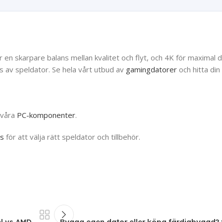
 en skarpare balans mellan kvalitet och flyt, och 4K för maximal 
ss av speldator. Se hela vårt utbud av
gamingdatorer
och hitta din
 våra
PC-komponenter
.
ps
för att välja rätt speldator och tillbehör.
el vs AMD
Bygga egen dator eller köpa färdigbyggd? S