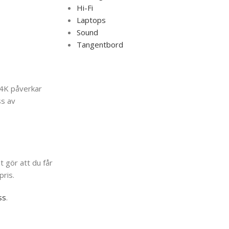
Hi-Fi
Laptops
Sound
Tangentbord
h 4K påverkar
ss av
t gör att du får
pris.
ss
.