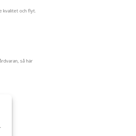
kvalitet och flyt.
årdvaran, så här
r