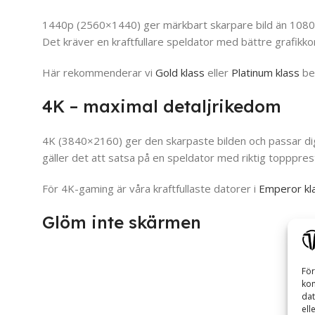
1440p (2560×1440) ger märkbart skarpare bild än 1080p oc
Det kräver en kraftfullare speldator med bättre grafikko
Här rekommenderar vi
Gold klass
eller
Platinum klass
ber
4K – maximal detaljrikedom
4K (3840×2160) ger den skarpaste bilden och passar dig 
gäller det att satsa på en speldator med riktig topppres
För 4K-gaming är våra kraftfullaste datorer i
Emperor kl
Glöm inte skärmen
För
kom
dat
ell