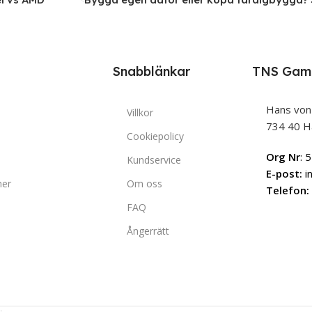
Snabblänkar
TNS Gam
Hans von
Villkor
734 40 H
Cookiepolicy
Org Nr
: 
Kundservice
E-post:
i
ner
Om oss
Telefon:
FAQ
Ångerrätt