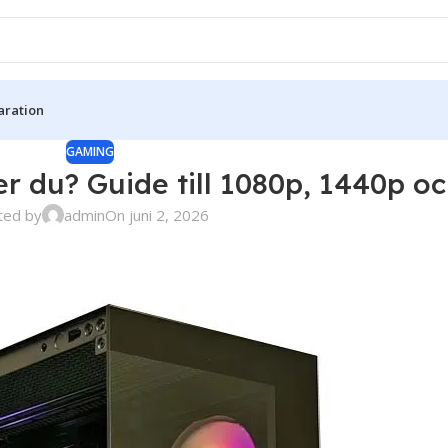
aration
GAMING
r du? Guide till 1080p, 1440p o
ted by
admin
On juni 2, 2026