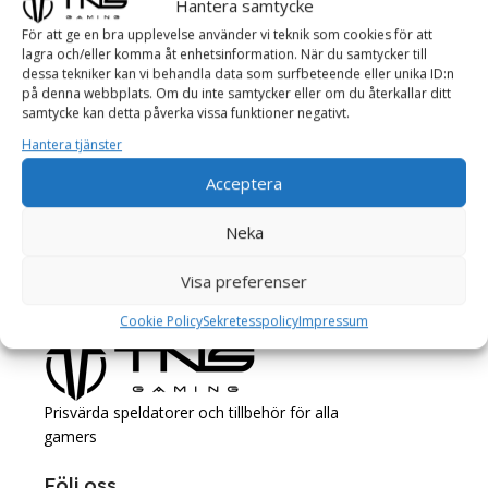
Hantera samtycke
13 dec 2022
Best Gaming Laptop Models
För att ge en bra upplevelse använder vi teknik som cookies för att
lagra och/eller komma åt enhetsinformation. När du samtycker till
At solmen va esser necessi far uniform grammatica,
dessa tekniker kan vi behandla data som surfbeteende eller unika ID:n
pronunciation e plu sommun paroles...
på denna webbplats. Om du inte samtycker eller om du återkallar ditt
samtycke kan detta påverka vissa funktioner negativt.
Continue Reading
Hantera tjänster
Acceptera
Neka
Visa preferenser
Cookie Policy
Sekretesspolicy
Impressum
Prisvärda speldatorer och tillbehör för alla
gamers
Följ oss