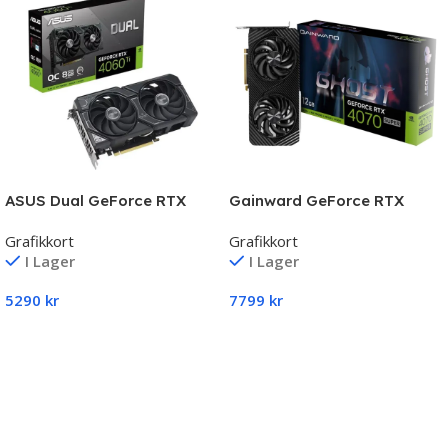
ASUS Dual GeForce RTX
Gainward GeForce RTX
4060 Ti 8GB
4070 SUPER Ghost 12GB
Grafikkort
Grafikkort
I Lager
I Lager
5290
kr
7799
kr
Lägg Till I Varukorg
Lägg Till I Varukorg