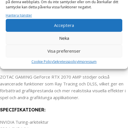
på denna webbplats. Om du inte samtycker eller om du återkallar ditt
ZOTAC GAMING GeForce RTX 2070 AMP
har en imponerande
samtycke kan detta påverka vissa funktioner negativt.
kylare med tre fläktar och en patenterad IceStorm 2.0-design
Hantera tjänster
som förbättrar luftflödet och kylningen. Kylaren har också en
anpassningsbar RGB-belysning som kan justeras för att passa
Acceptera
din dator och spelsetup.
Neka
En annan funktion som sticker ut med detta grafikkort är dess
estetiska design. ZOTAC GAMING GeForce RTX 2070 AMP har
Visa preferenser
en svart och silver design med ett futuristiskt utseende som
Cookie Policy
Sekretesspolicy
Impressum
passar in i en modern datoruppsättning.
ZOTAC GAMING GeForce RTX 2070 AMP stödjer också
avancerade funktioner som Ray Tracing och DLSS, vilket ger en
förbättrad grafikprestanda och mer realistiska visuella effekter i
spel och andra grafiktunga applikationer.
SPECIFIKATIONER:
NVIDIA Turing-arkitektur