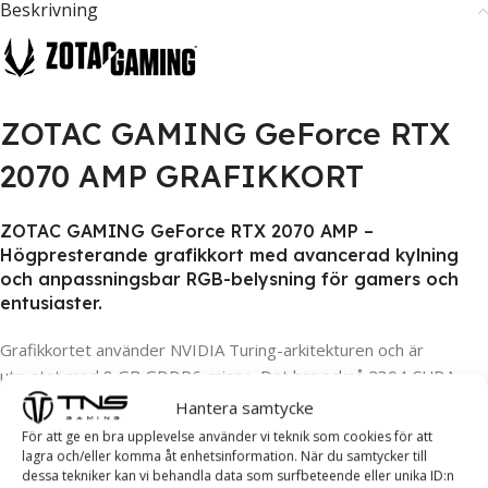
Beskrivning
ZOTAC GAMING GeForce RTX
2070 AMP GRAFIKKORT
ZOTAC GAMING GeForce RTX 2070 AMP –
Högpresterande grafikkort med avancerad kylning
och anpassningsbar RGB-belysning för gamers och
entusiaster.
Grafikkortet använder NVIDIA Turing-arkitekturen och är
utrustat med 8 GB GDDR6-minne. Det har också 2304 CUDA-
kärnor och en kärnklocka på 1410 MHz (Boost-klocka på 1620
Hantera samtycke
MHz), vilket ger hög prestanda för de senaste spelen med höga
För att ge en bra upplevelse använder vi teknik som cookies för att
inställningar och upplösningar.
lagra och/eller komma åt enhetsinformation. När du samtycker till
dessa tekniker kan vi behandla data som surfbeteende eller unika ID:n