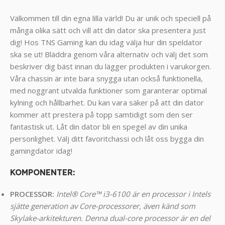
Välkommen till din egna lilla värld! Du är unik och speciell på
många olika sätt och vill att din dator ska presentera just
dig! Hos TNS Gaming kan du idag välja hur din speldator
ska se ut! Bläddra genom våra alternativ och välj det som
beskriver dig bäst innan du lägger produkten i varukorgen.
Våra chassin är inte bara snygga utan också funktionella,
med noggrant utvalda funktioner som garanterar optimal
kylning och hållbarhet. Du kan vara säker på att din dator
kommer att prestera på topp samtidigt som den ser
fantastisk ut. Låt din dator bli en spegel av din unika
personlighet. Välj ditt favoritchassi och låt oss bygga din
gamingdator idag!
KOMPONENTER
:
PROCESSOR:
Intel® Core™ i3-6100 är en processor i Intels
sjätte generation av Core-processorer, även känd som
Skylake-arkitekturen. Denna dual-core processor är en del