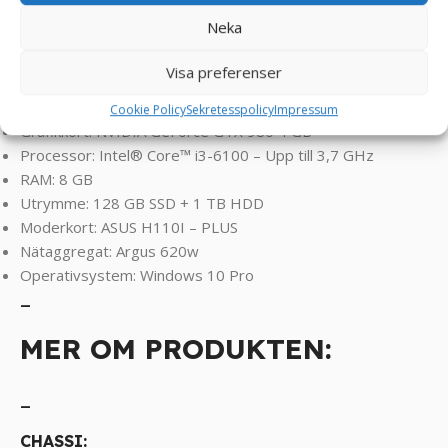
Legends, World of Warcraft, Fortnite, CS2, Overwatch ,
Neka
Battlefield, Left 4 Dead, Sims osv ! ! !
Visa preferenser
SPECIFIKATIONER:
Cookie Policy
Sekretesspolicy
Impressum
Grafikkort: NVIDIA GeForce GTX 980 4 GB
Processor: Intel® Core™ i3-6100 – Upp till 3,7 GHz
RAM: 8 GB
Utrymme: 128 GB SSD + 1 TB HDD
Moderkort: ASUS H110I – PLUS
Nätaggregat: Argus 620w
Operativsystem: Windows 10 Pro
_
MER OM PRODUKTEN:
_
CHASSI: