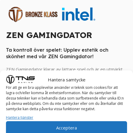
ZEN GAMINGDATOR
Ta kontroll över spelet: Upplev estetik och
skönhet med vår ZEN Gamingdator!
ZEN Gamingdator klarar av lättare spel och är en utmärkt
instegsnivå för spelentusiaster och de som vill utforska
Hantera samtycke
den spännande världen av datorspel utan att behöva
För att ge en bra upplevelse använder vi teknik som cookies för att
investera i en kraftfull och dyr speldator. Dessa datorer är
lagra och/eller komma åt enhetsinformation. När du samtycker till
vanligtvis utformade för att hantera mindre krävande spel
dessa tekniker kan vi behandla data som surfbeteende eller unika ID:n
på denna webbplats. Om du inte samtycker eller om du återkallar ditt
och kan erbjuda en tillfredsställande spelupplevelse för
samtycke kan detta påverka vissa funktioner negativt.
många användare.
Hantera tjänster
Klarar spel som FarCry, RDR2, Assasin’s Creed, Valorant,
Acceptera
Rocket League, Roblox, Minecraft, GTA, League of