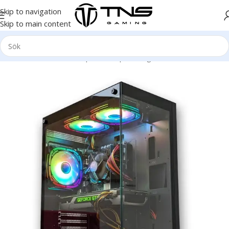
Skip to navigation
Skip to main content
Hem
/
Stationär dator
/
Speldator | Gamingdator
/
Bronze klass