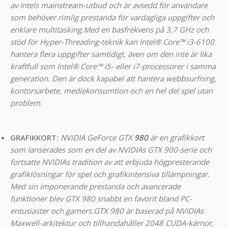
av Intels mainstream-utbud och är avsedd för användare
som behöver rimlig prestanda för vardagliga uppgifter och
enklare multitasking.Med en basfrekvens på 3,7 GHz och
stöd för Hyper-Threading-teknik kan Intel® Core™ i3-6100
hantera flera uppgifter samtidigt, även om den inte är lika
kraftfull som Intel® Core™ i5- eller i7-processorer i samma
generation. Den är dock kapabel att hantera webbsurfning,
kontorsarbete, mediekonsumtion och en hel del spel utan
problem.
GRAFIKKORT:
NVIDIA GeForce GTX
980
är en grafikkort
som lanserades som en del av NVIDIAs GTX 900-serie och
fortsatte NVIDIAs tradition av att erbjuda högpresterande
grafiklösningar för spel och grafikintensiva tillämpningar.
Med sin imponerande prestanda och avancerade
funktioner blev GTX 980 snabbt en favorit bland PC-
entusiaster och gamers.
GTX 980 är baserad på NVIDIAs
Maxwell-arkitektur och tillhandahåller 2048 CUDA-kärnor,