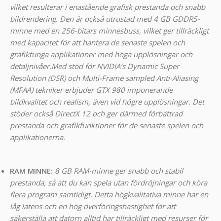
vilket resulterar i enastående grafisk prestanda och snabb
bildrendering. Den är också utrustad med 4 GB GDDR5-
minne med en 256-bitars minnesbuss, vilket ger tillräckligt
med kapacitet för att hantera de senaste spelen och
grafiktunga applikationer med höga upplösningar och
detaljnivåer.
Med stöd för NVIDIA’s Dynamic Super
Resolution (DSR) och Multi-Frame sampled Anti-Aliasing
(MFAA) tekniker erbjuder GTX 980 imponerande
bildkvalitet och realism, även vid högre upplösningar. Det
stöder också DirectX 12 och ger därmed förbättrad
prestanda och grafikfunktioner för de senaste spelen och
applikationerna.
RAM MINNE:
8 GB RAM-minne ger snabb och stabil
prestanda, så att du kan spela utan fördröjningar och köra
flera program samtidigt. Detta högkvalitativa minne har en
låg latens och en hög överföringshastighet för att
säkerställa att datorn alltid har tillräckligt med resurser för