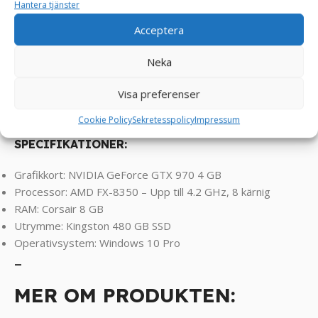
Hantera tjänster
ett oslagbart pris. WICKED Speldator är verkligen en dator
Acceptera
som sticker ut från mängden med sin estetik i vit format!
Neka
Klarar spel som FarCry, RDR2, Assasin’s Creed, COD,
Valorant, PUBG, Rocket League, Roblox, Minecraft, GTA,
Visa preferenser
League of Legends, World of Warcraft, Fortnite, CS2,
Overwatch , Battlefield, Left 4 Dead, Sims osv ! ! !
Cookie Policy
Sekretesspolicy
Impressum
SPECIFIKATIONER:
Grafikkort: NVIDIA GeForce GTX 970 4 GB
Processor: AMD FX-8350 – Upp till 4.2 GHz, 8 kärnig
RAM: Corsair 8 GB
Utrymme: Kingston 480 GB SSD
Operativsystem: Windows 10 Pro
_
MER OM PRODUKTEN: