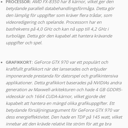
PROCESSOR:
AMD FX-8350 har 8 kärnor, vilket ger den
betydande parallell databehandlingsförmåga. Detta gör
den lämplig för uppgifter som kräver flera trådar, som
videoredigering och spelande. Processorn har en
basfrekvens på 4,0 GHz och kan nå upp till 4,2 GHz i
turboläge. Detta gör den kapabel att hantera krävande
uppgifter och spel.
GRAFIKKORT:
GeForce GTX 970 var ett populärt och
kraftfullt grafikkort när det lanserades och erbjuder
imponerande prestanda för datorspel och grafikintensiva
applikationer. Detta grafikkort baserades på NVIDIAs andra
generation av Maxwell-arkitekturen och hade 4 GB GDDR5-
videoskär och 1664 CUDA-kärnor, vilket gjorde det
kapabelt att hantera en mängd olika grafikuppgifter. Ett
betydande försäljningsargument för GeForce GTX 970 var
dess energieffektivitet. Den hade en TDP på 145 watt, vilket
innebar att den krävde relativt lite ström för att ge bra