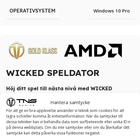
OPERATIVSYSTEM
Windows 10 Pro
WICKED SPELDATOR
Höj ditt spel till nästa nivå med WICKED
speldator.
Hantera samtycke
WICKED Speldator har en stilren och modern design som
För att ge en bra upplevelse använder vi teknik som cookies för att
passar väl i de flesta miljöer. Datorn har ett rent,
lagra och/eller komma åt enhetsinformation. När du samtycker till
dessa tekniker kan vi behandla data som surfbeteende eller unika ID:n
minimalistiskt utseende med en frontpanel som ger ett
på denna webbplats. Om du inte samtycker eller om du återkallar ditt
sofistikerat intryck. Få den perfekta balansen mellan form
samtycke kan detta påverka vissa funktioner negativt.
och funktion utan att kompromissa med prestanda – allt till