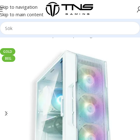
Skip to navigation
Skip to main content
Hem
/
Stationär dator
/
Speldator | Gamingdator
/
Gold klass
GOLD
BEG.