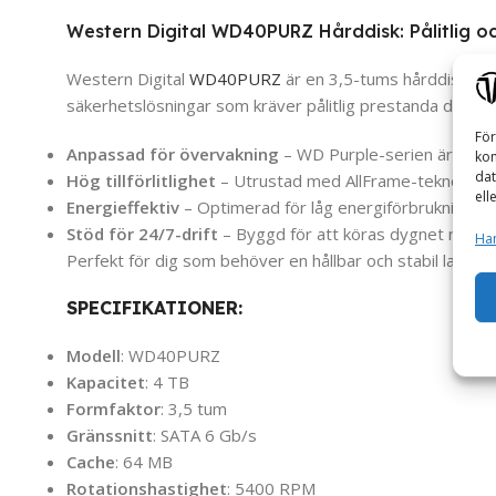
Western Digital WD40PURZ Hårddisk: Pålitlig oc
Western Digital
WD40PURZ
är en 3,5-tums hårddisk des
säkerhetslösningar som kräver pålitlig prestanda dygnet
För
Anpassad för övervakning
– WD Purple-serien är specia
kom
dat
Hög tillförlitlighet
– Utrustad med AllFrame-teknologi fö
ell
Energieffektiv
– Optimerad för låg energiförbrukning och
Stöd för 24/7-drift
– Byggd för att köras dygnet runt i
Han
Perfekt för dig som behöver en hållbar och stabil lagring
SPECIFIKATIONER:
Modell
: WD40PURZ
Kapacitet
: 4 TB
Formfaktor
: 3,5 tum
Gränssnitt
: SATA 6 Gb/s
Cache
: 64 MB
Rotationshastighet
: 5400 RPM