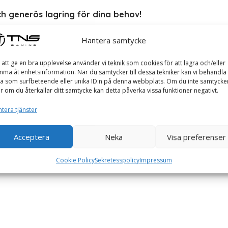
h generös lagring för dina behov!
ignad för övervakningssystem. Med en lagringskapacitet på 4 TB oc
Hantera samtycke
 runt.
 att ge en bra upplevelse använder vi teknik som cookies för att lagra och/eller
lutvecklad för att hantera upp till 64 kameror samtidigt, vilket 
ma åt enhetsinformation. När du samtycker till dessa tekniker kan vi behandla
a som surfbeteende eller unika ID:n på denna webbplats. Om du inte samtycke
r att minska bildförlust och förbättra videoinspelning.
er om du återkallar ditt samtycke kan detta påverka vissa funktioner negativt.
 värmeutveckling, vilket förlänger livslängden.
 övervakningssystem.
tera tjänster
slösning till ditt övervakningssystem.
Acceptera
Neka
Visa preferenser
Cookie Policy
Sekretesspolicy
Impressum