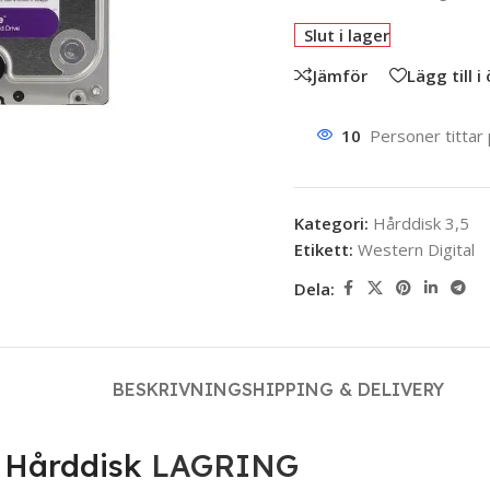
Slut i lager
Jämför
Lägg till i
10
Personer tittar
Kategori:
Hårddisk 3,5
Etikett:
Western Digital
Dela:
BESKRIVNING
SHIPPING & DELIVERY
 Hårddisk
LAGRING