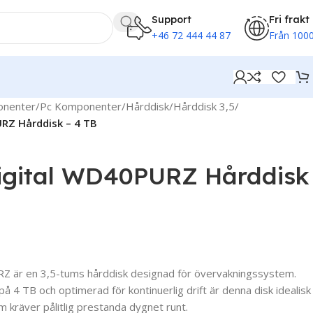
Support
Fri frakt
+46 72 444 44 87
Från 1000
onenter
/
Pc Komponenter
/
Hårddisk
/
Hårddisk 3,5
/
RZ Hårddisk – 4 TB
igital WD40PURZ Hårddisk
 är en 3,5-tums hårddisk designad för övervakningssystem.
å 4 TB och optimerad för kontinuerlig drift är denna disk idealisk
m kräver pålitlig prestanda dygnet runt.