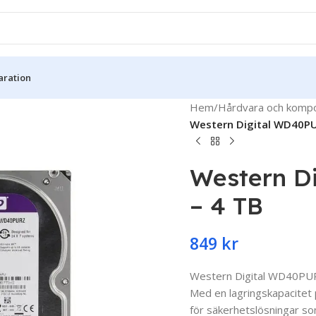
aration
Hem
/
Hårdvara och komp
Western Digital WD40PU
Western D
– 4 TB
849
kr
Western Digital WD40PURZ
Med en lagringskapacitet p
för säkerhetslösningar so