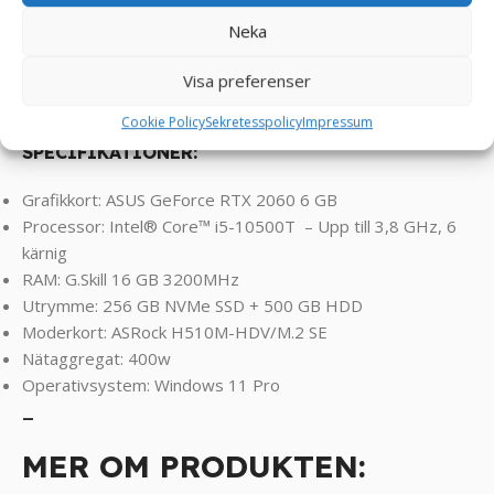
Klarar spel som FarCry, RDR2, Assasin’s Creed, Valorant,
Neka
Rocket League, Roblox, Minecraft, GTA, League of
Legends, World of Warcraft, Fortnite, CS2, Overwatch ,
Visa preferenser
Battlefield, Left 4 Dead, Sims osv ! ! !
Cookie Policy
Sekretesspolicy
Impressum
SPECIFIKATIONER:
Grafikkort: ASUS GeForce RTX 2060 6 GB
Processor: Intel® Core™ i5-10500T – Upp till 3,8 GHz, 6
kärnig
RAM: G.Skill 16 GB 3200MHz
Utrymme: 256 GB NVMe SSD + 500 GB HDD
Moderkort: ASRock H510M-HDV/M.2 SE
Nätaggregat: 400w
Operativsystem: Windows 11 Pro
_
MER OM PRODUKTEN: