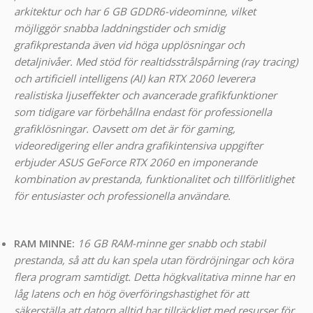
arkitektur och har 6 GB GDDR6-videominne, vilket
möjliggör snabba laddningstider och smidig
grafikprestanda även vid höga upplösningar och
detaljnivåer. Med stöd för realtidsstrålspårning (ray tracing)
och artificiell intelligens (AI) kan RTX 2060 leverera
realistiska ljuseffekter och avancerade grafikfunktioner
som tidigare var förbehållna endast för professionella
grafiklösningar. Oavsett om det är för gaming,
videoredigering eller andra grafikintensiva uppgifter
erbjuder ASUS GeForce RTX 2060 en imponerande
kombination av prestanda, funktionalitet och tillförlitlighet
för entusiaster och professionella användare.
RAM MINNE:
16 GB RAM-minne ger snabb och stabil
prestanda, så att du kan spela utan fördröjningar och köra
flera program samtidigt. Detta högkvalitativa minne har en
låg latens och en hög överföringshastighet för att
säkerställa att datorn alltid har tillräckligt med resurser för