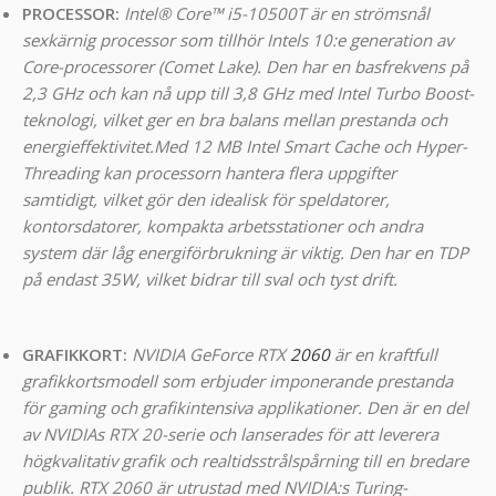
PROCESSOR:
Intel® Core™ i5-10500T är en strömsnål
sexkärnig processor som tillhör Intels 10:e generation av
Core-processorer (Comet Lake). Den har en basfrekvens på
2,3 GHz och kan nå upp till 3,8 GHz med Intel Turbo Boost-
teknologi, vilket ger en bra balans mellan prestanda och
energieffektivitet.
Med 12 MB Intel Smart Cache och Hyper-
Threading kan processorn hantera flera uppgifter
samtidigt, vilket gör den idealisk för speldatorer,
kontorsdatorer, kompakta arbetsstationer och andra
system där låg energiförbrukning är viktig. Den har en TDP
på endast 35W, vilket bidrar till sval och tyst drift.
GRAFIKKORT:
NVIDIA GeForce RTX
2060
är en kraftfull
grafikkortsmodell som erbjuder imponerande prestanda
för gaming och grafikintensiva applikationer. Den är en del
av NVIDIAs RTX 20-serie och lanserades för att leverera
högkvalitativ grafik och realtidsstrålspårning till en bredare
publik. RTX 2060 är utrustad med NVIDIA:s Turing-