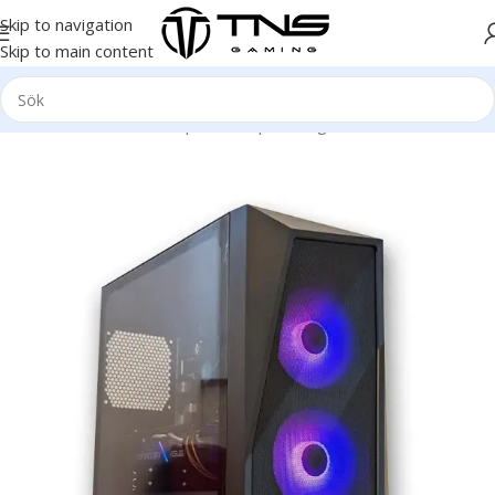
Skip to navigation
Skip to main content
Hem
/
Stationär dator
/
Speldator | Gamingdator
/
Gold klass