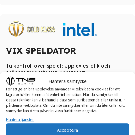
VIX SPELDATOR
Ta kontroll över spelet: Upplev estetik och
skönhet med vår VIX Speldator!
Hantera samtycke
VIX Speldator är toppval för gaming-entusiaster som
För att ge en bra upplevelse använder vi teknik som cookies för att
strävar efter en förstklassig spelupplevelse. Denna
lagra och/eller komma åt enhetsinformation. När du samtycker till
gamingdator levererar hög prestanda och grafik i många
dessa tekniker kan vi behandla data som surfbeteende eller unika ID:n
på denna webbplats. Om du inte samtycker eller om du återkallar ditt
utav dagens spel, vilket gör den idealisk för att köra de
samtycke kan detta påverka vissa funktioner negativt.
senaste spelen med bra bildkvalitet. VIX Speldator är gjord
Hantera tjänster
för spelare som sätter prestanda i första hand och vill ha
en spännande och immersiv spelvärld.
Acceptera