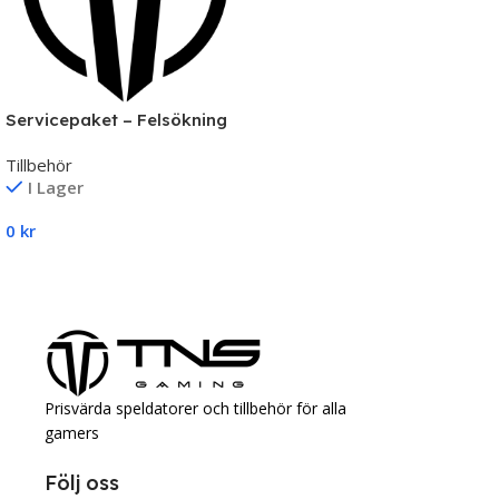
Servicepaket – Felsökning
& Reparation av Datorer |
Tillbehör
TNS Gaming
I Lager
0
kr
Lägg Till I Varukorg
Prisvärda speldatorer och tillbehör för alla
gamers
Följ oss