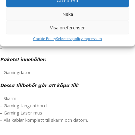
Acceptera
_
Neka
Datorn är ny installerad med:
Visa preferenser
Windows 11 Pro 64
Cookie Policy
Sekretesspolicy
Impressum
Drivrutiner = Klar att börja användas!
_
Paketet innehåller:
– Gamingdator
Dessa tillbehör går att köpa till:
– Skärm
– Gaming tangentbord
– Gaming Laser mus
– Alla kablar komplett till skärm och datorn.
_