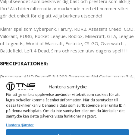
Välj utseendet som beskriver dig bäst och prestera som aldrig
förr! Alla bilder/alternativ är markerade med ett nummer vilket
gör det enkelt för dig att välja burkens utseende!
Klarar spel som Cyberpunk, FarCry, RDR2, Assasin’s Creed, COD,
Valorant, PUBG, Rocket League, Roblox, Minecraft, GTA, League
of Legends, World of Warcraft, Fortnite, CS-GO, Overwatch ,
Battlefield, Left 4 Dead, Sims och resten utav dagens spel ! ! !
SPECIFIKATIONER:
Processor: AMD Ryzen™ 3 1200 Processor 8M Cache, up to 3,4
GHz, 4 Kärnig processor
Hantera samtycke
Grafikkort: NVIDIA GeForce GTX 1660 SUPER 6 GB / tillgänglig
För att ge en bra upplevelse använder vi teknik som cookies för att
Grafikminne 10 GB
lagra och/eller komma åt enhetsinformation. När du samtycker till
Hårddisk: 128 GB M.2 SSD + 500 GB HDD utrymme för spel och
dessa tekniker kan vi behandla data som surfbeteende eller unika ID:n
på denna webbplats. Om du inte samtycker eller om du återkallar ditt
lagring
samtycke kan detta påverka vissa funktioner negativt.
Ram minne: 8 GB RAM minne
Hantera tjänster
Moderkort: ASRock B450 PRO 4
Nätaggregat: Kolink 600w