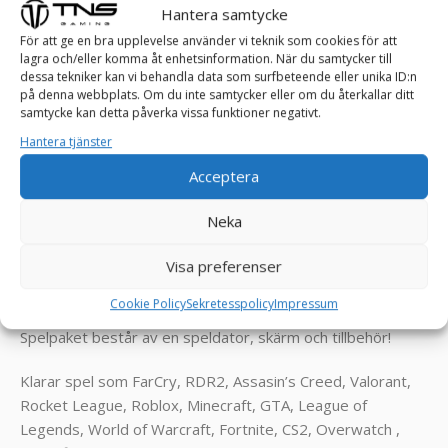
Hantera samtycke
För att ge en bra upplevelse använder vi teknik som cookies för att
lagra och/eller komma åt enhetsinformation. När du samtycker till
TNS SPELPAKET
dessa tekniker kan vi behandla data som surfbeteende eller unika ID:n
på denna webbplats. Om du inte samtycker eller om du återkallar ditt
samtycke kan detta påverka vissa funktioner negativt.
Ta kontroll över spelet: Upplev estetik och
Hantera tjänster
skönhet med vår Spelpaket!
Acceptera
I den förtrollande världen av gaming, där äventyr väntar
bakom varje pixel och spänning pulserar genom varje
Neka
tangenttryck, introduceras nu det prisvärda spelpaketet –
en sagolik upplevelse som går bortom gränserna för
Visa preferenser
fantasi. Välkommen till en dimension där varje spelmoment
Cookie Policy
Sekretesspolicy
Impressum
är en resa, och varje framsteg är en triumf. Vår TNS
Spelpaket består av en speldator, skärm och tillbehör!
Klarar spel som FarCry, RDR2, Assasin’s Creed, Valorant,
Rocket League, Roblox, Minecraft, GTA, League of
Legends, World of Warcraft, Fortnite, CS2, Overwatch ,