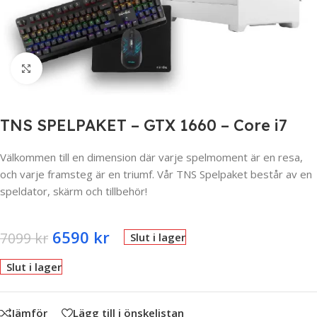
Click to enlarge
TNS SPELPAKET – GTX 1660 – Core i7
Välkommen till en dimension där varje spelmoment är en resa,
och varje framsteg är en triumf. Vår TNS Spelpaket består av en
speldator, skärm och tillbehör!
6590
kr
7099
kr
Slut i lager
Slut i lager
Jämför
Lägg till i önskelistan