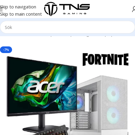
Skip to navigation
Skip to main content
Hem
/
Stationär dator
/
Speldator | Gamingdator
/
Spelpaket
-7%