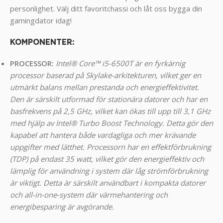
personlighet. Välj ditt favoritchassi och låt oss bygga din
gamingdator idag!
KOMPONENTER
:
PROCESSOR:
I
ntel® Core™ i5-6500T är en fyrkärnig
processor baserad på Skylake-arkitekturen, vilket ger en
utmärkt balans mellan prestanda och energieffektivitet.
Den är särskilt utformad för stationära datorer och har en
basfrekvens på 2,5 GHz, vilket kan ökas till upp till 3,1 GHz
med hjälp av Intel® Turbo Boost Technology. Detta gör den
kapabel att hantera både vardagliga och mer krävande
uppgifter med lätthet.
Processorn har en effektförbrukning
(TDP) på endast 35 watt, vilket gör den energieffektiv och
lämplig för användning i system där låg strömförbrukning
är viktigt. Detta är särskilt användbart i kompakta datorer
och all-in-one-system där värmehantering och
energibesparing är avgörande.