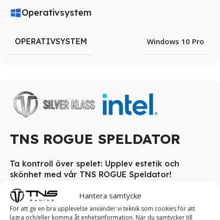
Operativsystem
OPERATIVSYSTEM
Windows 10 Pro
TNS ROGUE SPELDATOR
Ta kontroll över spelet: Upplev estetik och
skönhet med vår TNS ROGUE Speldator!
Spelare som siktar högre men inte vill överinvestera hittar
Hantera samtycke
sin sweet spot med TNS ROGUE speldator. Denna datorer
För att ge en bra upplevelse använder vi teknik som cookies för att
lagra och/eller komma åt enhetsinformation. När du samtycker till
erbjuder en bättre spelupplevelse med kapacitet att köra