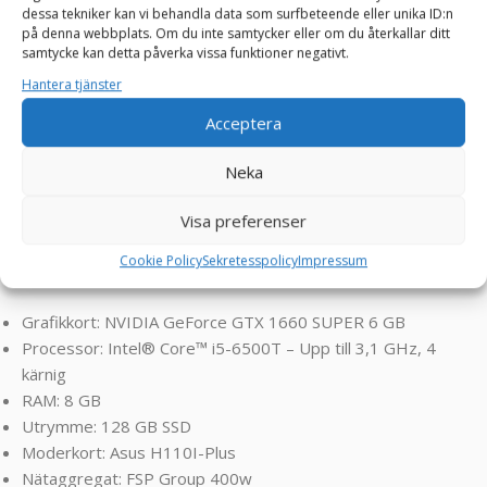
dessa tekniker kan vi behandla data som surfbeteende eller unika ID:n
moderna spel på medelhög grafik och en stadigare
på denna webbplats. Om du inte samtycker eller om du återkallar ditt
prestanda. Denna gamingdator är perfekt för dig som vill
samtycke kan detta påverka vissa funktioner negativt.
ha en smidigare resa i spelvärlden utan att tömma
Hantera tjänster
bankkontot.
Acceptera
Klarar spel som FarCry, RDR2, Assasin’s Creed, Valorant,
Neka
Rocket League, Roblox, Minecraft, GTA, League of
Legends, World of Warcraft, Fortnite, CS2, Overwatch ,
Visa preferenser
Battlefield, Left 4 Dead, Sims osv ! ! !
Cookie Policy
Sekretesspolicy
Impressum
SPECIFIKATIONER:
Grafikkort: NVIDIA GeForce GTX 1660 SUPER 6 GB
Processor: Intel® Core™ i5-6500T – Upp till 3,1 GHz, 4
kärnig
RAM: 8 GB
Utrymme: 128 GB SSD
Moderkort: Asus H110I-Plus
Nätaggregat: FSP Group 400w