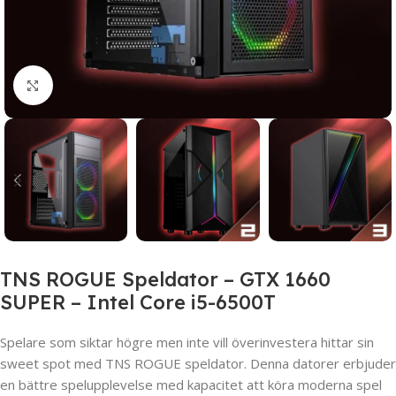
Click to enlarge
TNS ROGUE Speldator – GTX 1660
SUPER – Intel Core i5-6500T
Spelare som siktar högre men inte vill överinvestera hittar sin
sweet spot med TNS ROGUE speldator. Denna datorer erbjuder
en bättre spelupplevelse med kapacitet att köra moderna spel