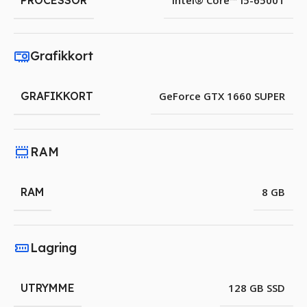
PROCESSOR
Intel® Core™ i5-6500T
Grafikkort
GRAFIKKORT
GeForce GTX 1660 SUPER
RAM
RAM
8 GB
Lagring
UTRYMME
128 GB SSD