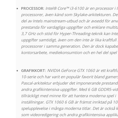
PROCESSOR:
Intel® Core™ i3-6100 är en processor i I
processorer, även känd som Skylake-arkitekturen. De
del av Intels mainstream-utbud och är avsedd för an
prestanda för vardagliga uppgifter och enklare multi
3,7 GHz och stöd för Hyper-Threading-teknik kan Int
uppgifter samtidigt, även om den inte är lika kraftfull
processorer i samma generation. Den är dock kapabel
kontorsarbete, mediekonsumtion och en hel del spel
GRAFIKKORT:
NVIDIA GeForce GTX 1060 är ett kraftful
10-serie och har varit en populär favorit bland gamer
Pascal-arkitektur erbjuder det imponerande prestand
andra grafikintensiva uppgifter. Med 6 GB GDDR5-vid
tillräckligt med minne för att hantera moderna spel
inställningar. GTX 1060 6 GB är främst inriktad på 1
spelupplevelse i många moderna titlar. Det är också k
som videoredigering och andra grafikintensiva applik