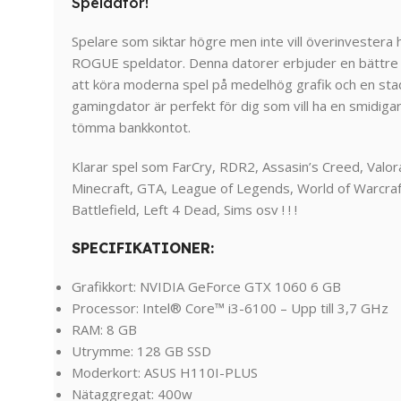
Speldator!
Spelare som siktar högre men inte vill överinvestera
ROGUE speldator. Denna datorer erbjuder en bättre
att köra moderna spel på medelhög grafik och en st
gamingdator är perfekt för dig som vill ha en smidigar
tömma bankkontot.
Klarar spel som FarCry, RDR2, Assasin’s Creed, Valor
Minecraft, GTA, League of Legends, World of Warcraft
Battlefield, Left 4 Dead, Sims osv ! ! !
SPECIFIKATIONER:
Grafikkort: NVIDIA GeForce GTX 1060 6 GB
Processor: Intel® Core™ i3-6100 – Upp till 3,7 GHz
RAM: 8 GB
Utrymme: 128 GB SSD
Moderkort: ASUS H110I-PLUS
Nätaggregat: 400w