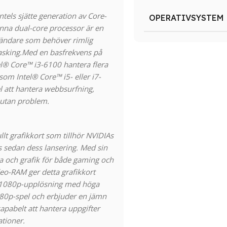
ntels sjätte generation av Core-
OPERATIVSYSTEM
nna dual-core processor är en
vändare som behöver rimlig
tasking.Med en basfrekvens på
el® Core™ i3-6100 hantera flera
 som Intel® Core™ i5- eller i7-
 att hantera webbsurfning,
 utan problem.
lt grafikkort som tillhör NVIDIAs
s sedan dess lansering. Med sin
a och grafik för både gaming och
eo-RAM ger detta grafikkort
 i 1080p-upplösning med höga
080p-spel och erbjuder en jämn
apabelt att hantera uppgifter
ationer.