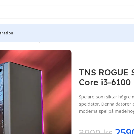
aration
klass
/
TNS ROGUE Speldator – GTX 1060 – Intel Core i3-6100
TNS ROGUE Sp
Core i3-6100
Spelare som siktar högre 
speldator. Denna datorer 
moderna spel på medelhög 
259
3990
kr