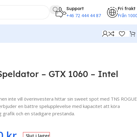
Support
Fri frakt
+46 72 444 44 87
Från 1000
eldator – GTX 1060 – Intel
men inte vill överinvestera hittar sin sweet spot med TNS ROGUE
erbjuder en bättre spelupplevelse med kapacitet att köra
grafik och en stadigare prestanda.
0
kr
Slut i lager