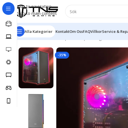
Skip to navigation
Skip to main content
Alla Kategorier
Kontakt
Om Oss
FAQ
Villkor
Service & Rep
Hem
/
Stationär dator
/
Speldator | Gamingdator
/
Silver 
-35%