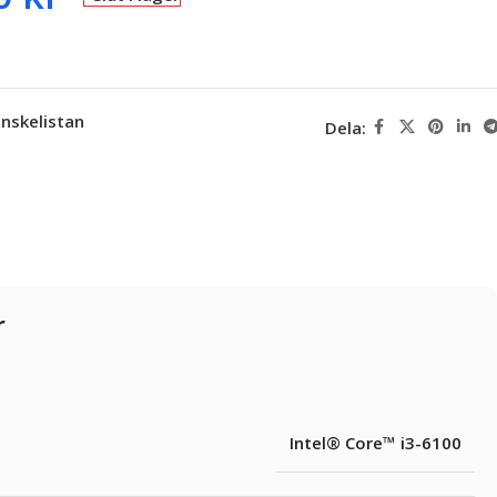
 önskelistan
Dela:
r
Intel® Core™ i3-6100