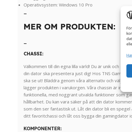
Operativsystem: Windows 10 Pro
_
MER OM PRODUKTEN:
För
kom
dat
_
ell
CHASSI:
Han
Välkommen till din egna lilla värld! Du är unik och specie
din dator ska presentera just dig! Hos TNS Gaming kan
ska se ut! Bläddra genom våra alternativ och välj det
lägger produkten i varukorgen. Våra chassin är inte 
funktionella, med noggrant utvalda funktioner som gar
hållbarhet. Du kan vara säker på att din dator komme
som den ser fantastisk ut. Låt din dator bli en spegel 
ditt favoritchassi och låt oss bygga din gamingdator i
KOMPONENTER
: