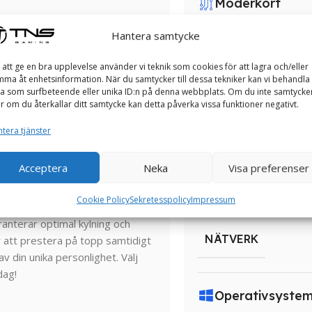
Moderkort
Hantera samtycke
MODERKORT
 att ge en bra upplevelse använder vi teknik som cookies för att lagra och/eller
ma åt enhetsinformation. När du samtycker till dessa tekniker kan vi behandla
a som surfbeteende eller unika ID:n på denna webbplats. Om du inte samtycke
PSU
er om du återkallar ditt samtycke kan detta påverka vissa funktioner negativt.
tera tjänster
PSU
ll på många olika sätt och vill att
Acceptera
Neka
Visa preferenser
 du idag välja hur din speldator
 som beskriver dig bäst innan du
Nätverk
Cookie Policy
Sekretesspolicy
Impressum
bara snygga utan också
anterar optimal kylning och
NÄTVERK
r att prestera på topp samtidigt
av din unika personlighet. Välj
dag!
Operativsyste