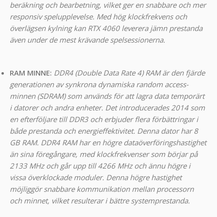
beräkning och bearbetning, vilket ger en snabbare och mer
responsiv spelupplevelse. Med hög klockfrekvens och
överlägsen kylning kan RTX 4060 leverera jämn prestanda
även under de mest krävande spelsessionerna.
RAM MINNE:
DDR4 (Double Data Rate 4) RAM är den fjärde
generationen av synkrona dynamiska random access-
minnen (SDRAM) som används för att lagra data temporärt
i datorer och andra enheter. Det introducerades 2014 som
en efterföljare till DDR3 och erbjuder flera förbättringar i
både prestanda och energieffektivitet. Denna dator har 8
GB RAM. DDR4 RAM har en högre dataöverföringshastighet
än sina föregångare, med klockfrekvenser som börjar på
2133 MHz och går upp till 4266 MHz och ännu högre i
vissa överklockade moduler. Denna högre hastighet
möjliggör snabbare kommunikation mellan processorn
och minnet, vilket resulterar i bättre systemprestanda.