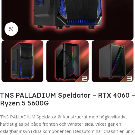
Click to enlarge
TNS PALLADIUM Speldator – RTX 4060 –
Ryzen 5 5600G
TNS PALLADIUM Speldator är konstruerat med högkvalitativt
härdat glas på både fronten och vänster sida, vilket ger en
oslagbar insyn i dina komponenter. Dessutom har chassit en unik