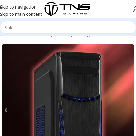
Skip to navigation
Skip to main content
Hem
/
Stationär dator
/
Speldator | Gamingdator
/
Platinum klass