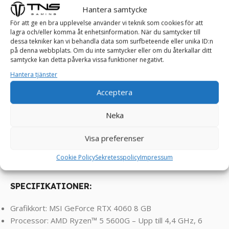
De mest krävande och entusiastiska spelarna väljer en TNS
Hantera samtycke
PALLADIUM speldator. Denna gamingdator är byggd för
För att ge en bra upplevelse använder vi teknik som cookies för att
extrem prestanda, och den levererar den högsta möjliga
lagra och/eller komma åt enhetsinformation. När du samtycker till
dessa tekniker kan vi behandla data som surfbeteende eller unika ID:n
nivån av grafik, prestanda och anpassning. Om du strävar
på denna webbplats. Om du inte samtycker eller om du återkallar ditt
efter att spela de senaste spelen med de högsta
samtycke kan detta påverka vissa funktioner negativt.
inställningarna och vill ha en speldator som är byggd för att
Hantera tjänster
hantera allt, då är TNS PALLADIUM speldator exakt det du
Acceptera
letar efter.
Klarar spel som Enshrouded, Palworld, FarCry, RDR2,
Neka
Assasin’s Creed, COD, Valorant, PUBG, Rocket League,
Visa preferenser
Roblox, Minecraft, GTA, League of Legends, World of
Warcraft, Fortnite, CS2, Overwatch , Battlefield, Left 4
Cookie Policy
Sekretesspolicy
Impressum
Dead, Sims osv ! ! !
SPECIFIKATIONER:
Grafikkort: MSI GeForce RTX 4060 8 GB
Processor: AMD Ryzen™ 5 5600G – Upp till 4,4 GHz, 6