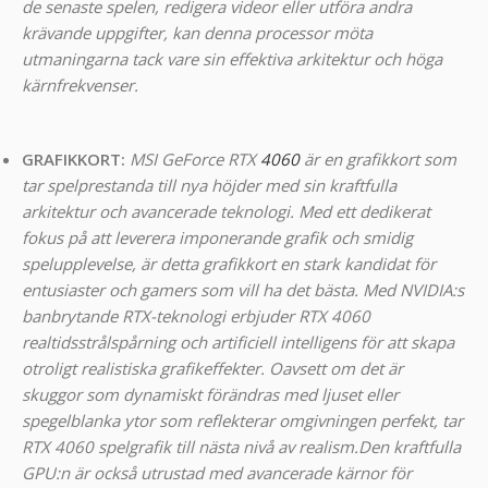
de senaste spelen, redigera videor eller utföra andra
krävande uppgifter, kan denna processor möta
utmaningarna tack vare sin effektiva arkitektur och höga
kärnfrekvenser.
GRAFIKKORT:
MSI GeForce RTX
4060
är en grafikkort som
tar spelprestanda till nya höjder med sin kraftfulla
arkitektur och avancerade teknologi. Med ett dedikerat
fokus på att leverera imponerande grafik och smidig
spelupplevelse, är detta grafikkort en stark kandidat för
entusiaster och gamers som vill ha det bästa.
Med NVIDIA:s
banbrytande RTX-teknologi erbjuder RTX 4060
realtidsstrålspårning och artificiell intelligens för att skapa
otroligt realistiska grafikeffekter. Oavsett om det är
skuggor som dynamiskt förändras med ljuset eller
spegelblanka ytor som reflekterar omgivningen perfekt, tar
RTX 4060 spelgrafik till nästa nivå av realism.
Den kraftfulla
GPU:n är också utrustad med avancerade kärnor för