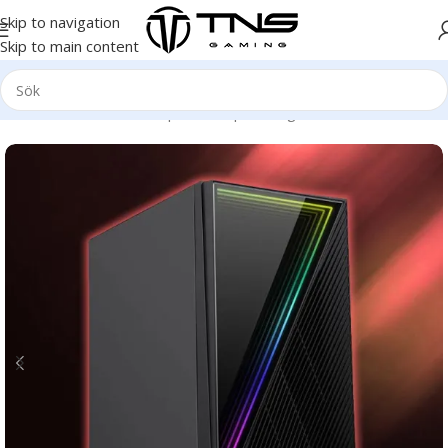
Skip to navigation
Skip to main content
Hem
/
Stationär dator
/
Speldator | Gamingdator
/
Platinum klass