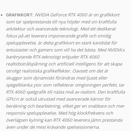
GRAFIKKORT:
NVIDIA GeForce RTX 4060 är en grafikkort
som tar spelprestanda till nya höjder med sin kraftfulla
arkitektur och avancerade teknologi. Med ett dedikerat
fokus på att leverera imponerande grafik och smidig
spelupplevelse, är detta grafikkort en stark kandidat för
entusiaster och gamers som vill ha det bästa.
Med NVIDIA:s
banbrytande RTX-teknologi erbjuder RTX 4060
realtidsstrålspårning och artificiell intelligens för att skapa
otroligt realistiska grafikeffekter. Oavsett om det är
skuggor som dynamiskt förändras med ljuset eller
spegelblanka ytor som reflekterar omgivningen perfekt, tar
RTX 4060 spelgrafik till nästa nivå av realism.
Den kraftfulla
GPU:n är också utrustad med avancerade kärnor för
beräkning och bearbetning, vilket ger en snabbare och mer
responsiv spelupplevelse. Med hög klockfrekvens och
överlägsen kylning kan RTX 4060 leverera jämn prestanda
även under de mest krävande spelsessionerna.