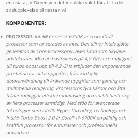
entusiast, är Dimension det idealiska valet för att ta din
spelupplevelse till nästa nivå.
KOMPONENTER
:
PROCESSOR:
Intel® Core™ i7-6700K är en kraftfull
processor som lanserades av Intel. Den tillhör Intels sjätte
generation av Core-processorer, även känd som Skylake-
arkitekturen. Med en basfrekvens på 4,0 GHz och möjlighet
till turbo boost upp till 4,2 GHz erbjuder den imponerande
prestanda för olika uppgifter, från vardaglig
datoranvändning till krävande uppgifter som gaming och
multimedia redigering. Processorns fyra kärnor och åtta
trådar möjliggör effektiv multitasking och snabb hantering
av flera processer samtidigt. Med stöd för avancerade
teknologier som Intel® Hyper-Threading Technology och
Intel® Turbo Boost 2.0 är Core™ i7-6700K en pålitlig och
kraftfull processor för entusiaster och professionella
användare.