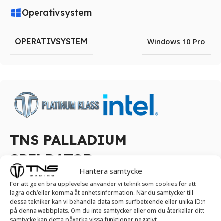
Operativsystem
OPERATIVSYSTEM
Windows 10 Pro
TNS PALLADIUM
SPELDATOR
Hantera samtycke
Ta kontroll över spelet: Upplev estetik och
För att ge en bra upplevelse använder vi teknik som cookies för att
lagra och/eller komma åt enhetsinformation. När du samtycker till
skönhet med vår TNS PALLADIUM Speldator!
dessa tekniker kan vi behandla data som surfbeteende eller unika ID:n
på denna webbplats. Om du inte samtycker eller om du återkallar ditt
TNS PALLADIUM Speldator erbjuder en attraktiv 3D RGB-
samtycke kan detta påverka vissa funktioner negativt.