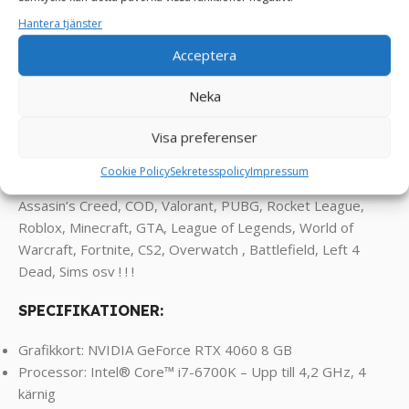
strip på framsidan som ger en futuristisk look åt enheten.
Hantera tjänster
Med flera färgalternativ kan du anpassa belysningen för att
Acceptera
matcha din personliga stil och speltema. För att säkerställa
att komponenterna håller sig svala under intensiva
Neka
spelsessioner är chassit utrustat med tre fläktar – två på
framsidan och en på baksidan – vilket ger en utmärkt
Visa preferenser
luftcirkulation.”
Cookie Policy
Sekretesspolicy
Impressum
Klarar spel som Enshrouded, Palworld, FarCry, RDR2,
Assasin’s Creed, COD, Valorant, PUBG, Rocket League,
Roblox, Minecraft, GTA, League of Legends, World of
Warcraft, Fortnite, CS2, Overwatch , Battlefield, Left 4
Dead, Sims osv ! ! !
SPECIFIKATIONER:
Grafikkort: NVIDIA GeForce RTX 4060 8 GB
Processor: Intel® Core™ i7-6700K – Upp till 4,2 GHz, 4
kärnig