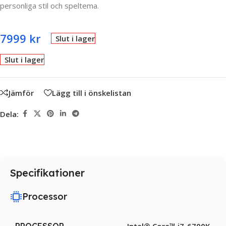
personliga stil och speltema.
7999
kr
Slut i lager
Slut i lager
Jämför
Lägg till i önskelistan
Dela:
Specifikationer
Processor