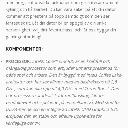
med noggrant utvalda funktioner som garanterar optimal
kylning och hållbarhet. Du kan vara säker på att din dator
kommer att prestera på topp samtidigt som den ser
fantastisk ut. Låt din dator bli en spegel av din unika
personlighet. Välj ditt favoritchassi och låt oss bygga din
gamingdator idag!
KOMPONENTER
:
PROCESSOR:
Intel® Core™ i5-8400 är en kraftfull och
mångsidig processor som erbjuder utmärkt prestanda för
både spel och arbete. Den är byggd med Intels Coffee Lake-
arkitektur och har sex kärnor med en basfrekvens på 2,8
GHz, som kan öka upp till 4,0 GHz med Turbo Boost.
Den
här processorn är idealisk för multitasking, lättare
produktivitet och spelande på en mellannivå. Med stöd för
DDR4-minne och en integrerad Intel® UHD Graphics 630
erbjuder den en stabil och effektiv upplevelse för
vardagliga behov.