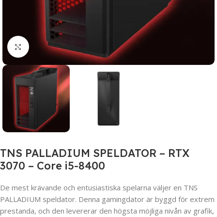
Click to enlarge
TNS PALLADIUM SPELDATOR – RTX
3070 – Core i5-8400
De mest krävande och entusiastiska spelarna väljer en TNS
PALLADIUM speldator. Denna gamingdator är byggd för extrem
prestanda, och den levererar den högsta möjliga nivån av grafik,