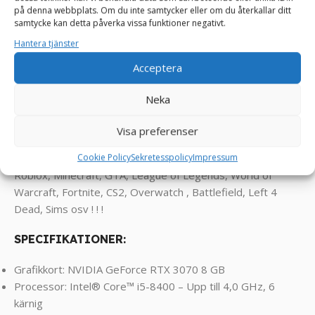
PALLADIUM speldator. Denna gamingdator är byggd för
på denna webbplats. Om du inte samtycker eller om du återkallar ditt
samtycke kan detta påverka vissa funktioner negativt.
extrem prestanda, och den levererar den högsta möjliga
nivån av grafik, prestanda och anpassning. Om du strävar
Hantera tjänster
efter att spela de senaste spelen med de högsta
Acceptera
inställningarna och vill ha en speldator som är byggd för att
hantera allt, då är TNS PALLADIUM speldator exakt det du
Neka
letar efter.
Visa preferenser
Klarar spel som Enshrouded, Palworld, FarCry, RDR2,
Cookie Policy
Sekretesspolicy
Impressum
Assasin’s Creed, COD, Valorant, PUBG, Rocket League,
Roblox, Minecraft, GTA, League of Legends, World of
Warcraft, Fortnite, CS2, Overwatch , Battlefield, Left 4
Dead, Sims osv ! ! !
SPECIFIKATIONER:
Grafikkort: NVIDIA GeForce RTX 3070 8 GB
Processor: Intel® Core™ i5-8400 – Upp till 4,0 GHz, 6
kärnig