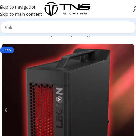
Skip to navigation
Skip to main content
Hem
/
Stationär dator
/
Speldator | Gamingdator
/
Platinum klass
-27%