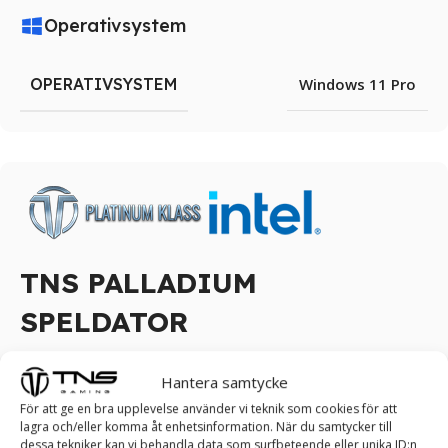
Operativsystem
OPERATIVSYSTEM
Windows 11 Pro
TNS PALLADIUM
SPELDATOR
Ta kontroll över spelet: Upplev estetik och
Hantera samtycke
skönhet med vår TNS PALLADIUM Speldator!
För att ge en bra upplevelse använder vi teknik som cookies för att
lagra och/eller komma åt enhetsinformation. När du samtycker till
De mest krävande och entusiastiska spelarna väljer en TNS
dessa tekniker kan vi behandla data som surfbeteende eller unika ID:n