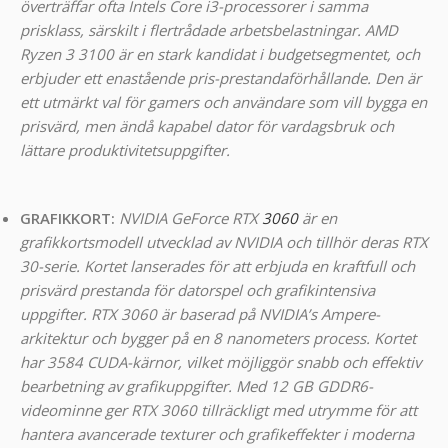
överträffar ofta Intels Core i3-processorer i samma
prisklass, särskilt i flertrådade arbetsbelastningar. AMD
Ryzen 3 3100 är en stark kandidat i budgetsegmentet, och
erbjuder ett enastående pris-prestandaförhållande. Den är
ett utmärkt val för gamers och användare som vill bygga en
prisvärd, men ändå kapabel dator för vardagsbruk och
lättare produktivitetsuppgifter.
GRAFIKKORT:
NVIDIA GeForce RTX
3060
är en
grafikkortsmodell utvecklad av NVIDIA och tillhör deras RTX
30-serie. Kortet lanserades för att erbjuda en kraftfull och
prisvärd prestanda för datorspel och grafikintensiva
uppgifter. RTX 3060 är baserad på NVIDIA’s Ampere-
arkitektur och bygger på en 8 nanometers process. Kortet
har 3584 CUDA-kärnor, vilket möjliggör snabb och effektiv
bearbetning av grafikuppgifter. Med 12 GB GDDR6-
videominne ger RTX 3060 tillräckligt med utrymme för att
hantera avancerade texturer och grafikeffekter i moderna