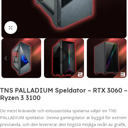
Click to enlarge
TNS PALLADIUM Speldator – RTX 3060 –
Ryzen 3 3100
De mest krävande och entusiastiska spelarna väljer en TNS
PALLADIUM speldator. Denna gamingdator är byggd för extrem
prestanda, och den levererar den högsta möjliga nivån av grafik,