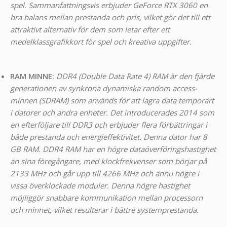
spel. Sammanfattningsvis erbjuder GeForce RTX 3060 en
bra balans mellan prestanda och pris, vilket gör det till ett
attraktivt alternativ för dem som letar efter ett
medelklassgrafikkort för spel och kreativa uppgifter.
RAM MINNE:
DDR4 (Double Data Rate 4) RAM är den fjärde
generationen av synkrona dynamiska random access-
minnen (SDRAM) som används för att lagra data temporärt
i datorer och andra enheter. Det introducerades 2014 som
en efterföljare till DDR3 och erbjuder flera förbättringar i
både prestanda och energieffektivitet. Denna dator har 8
GB RAM. DDR4 RAM har en högre dataöverföringshastighet
än sina föregångare, med klockfrekvenser som börjar på
2133 MHz och går upp till 4266 MHz och ännu högre i
vissa överklockade moduler. Denna högre hastighet
möjliggör snabbare kommunikation mellan processorn
och minnet, vilket resulterar i bättre systemprestanda.