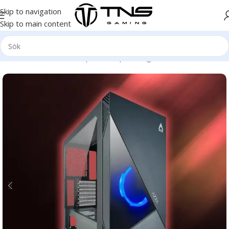
Skip to navigation
Skip to main content
Hem
/
Stationär dator
/
Speldator | Gamingdator
/
Platinum klass