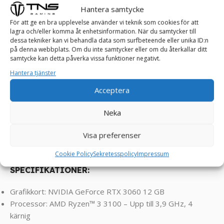
PALLADIUM speldator. Denna gamingdator är byggd för
Hantera samtycke
extrem prestanda, och den levererar den högsta möjliga
För att ge en bra upplevelse använder vi teknik som cookies för att
nivån av grafik, prestanda och anpassning. Om du strävar
lagra och/eller komma åt enhetsinformation. När du samtycker till
dessa tekniker kan vi behandla data som surfbeteende eller unika ID:n
efter att spela de senaste spelen med de högsta
på denna webbplats. Om du inte samtycker eller om du återkallar ditt
inställningarna och vill ha en speldator som är byggd för att
samtycke kan detta påverka vissa funktioner negativt.
hantera allt, då är TNS PALLADIUM speldator exakt det du
Hantera tjänster
letar efter.
Acceptera
Klarar spel som Enshrouded, Palworld, FarCry, RDR2,
Assasin’s Creed, COD, Valorant, PUBG, Rocket League,
Neka
Roblox, Minecraft, GTA, League of Legends, World of
Visa preferenser
Warcraft, Fortnite, CS2, Overwatch , Battlefield, Left 4
Dead, Sims osv ! ! !
Cookie Policy
Sekretesspolicy
Impressum
SPECIFIKATIONER:
Grafikkort: NVIDIA GeForce RTX 3060 12 GB
Processor: AMD Ryzen™ 3 3100 – Upp till 3,9 GHz, 4
kärnig