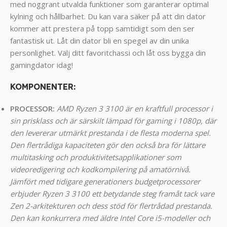
med noggrant utvalda funktioner som garanterar optimal
kylning och hållbarhet. Du kan vara säker på att din dator
kommer att prestera på topp samtidigt som den ser
fantastisk ut. Låt din dator bli en spegel av din unika
personlighet. Välj ditt favoritchassi och låt oss bygga din
gamingdator idag!
KOMPONENTER
:
PROCESSOR:
AMD
Ryzen 3 3100 är en kraftfull processor i
sin prisklass och är särskilt lämpad för gaming i 1080p, där
den levererar utmärkt prestanda i de flesta moderna spel.
Den flertrådiga kapaciteten gör den också bra för lättare
multitasking och produktivitetsapplikationer som
videoredigering och kodkompilering på amatörnivå.
Jämfört med tidigare generationers budgetprocessorer
erbjuder Ryzen 3 3100 ett betydande steg framåt tack vare
Zen 2-arkitekturen och dess stöd för flertrådad prestanda.
Den kan konkurrera med äldre Intel Core i5-modeller och