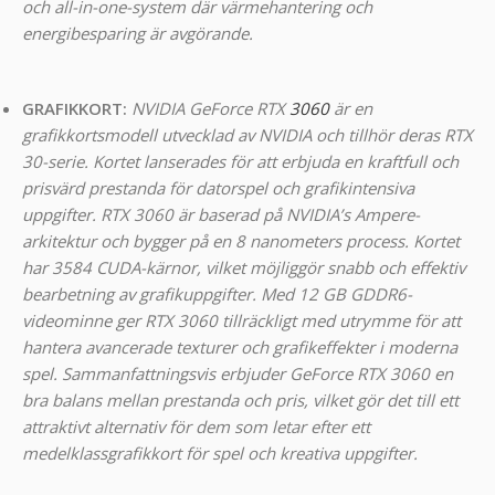
och all-in-one-system där värmehantering och
energibesparing är avgörande.
GRAFIKKORT:
NVIDIA GeForce RTX
3060
är en
grafikkortsmodell utvecklad av NVIDIA och tillhör deras RTX
30-serie. Kortet lanserades för att erbjuda en kraftfull och
prisvärd prestanda för datorspel och grafikintensiva
uppgifter. RTX 3060 är baserad på NVIDIA’s Ampere-
arkitektur och bygger på en 8 nanometers process. Kortet
har 3584 CUDA-kärnor, vilket möjliggör snabb och effektiv
bearbetning av grafikuppgifter. Med 12 GB GDDR6-
videominne ger RTX 3060 tillräckligt med utrymme för att
hantera avancerade texturer och grafikeffekter i moderna
spel. Sammanfattningsvis erbjuder GeForce RTX 3060 en
bra balans mellan prestanda och pris, vilket gör det till ett
attraktivt alternativ för dem som letar efter ett
medelklassgrafikkort för spel och kreativa uppgifter.