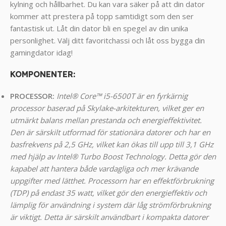
kylning och hållbarhet. Du kan vara säker på att din dator
kommer att prestera på topp samtidigt som den ser
fantastisk ut. Låt din dator bli en spegel av din unika
personlighet. Välj ditt favoritchassi och låt oss bygga din
gamingdator idag!
KOMPONENTER
:
PROCESSOR:
Intel® Core™ i5-6500T är en fyrkärnig
processor baserad på Skylake-arkitekturen, vilket ger en
utmärkt balans mellan prestanda och energieffektivitet.
Den är särskilt utformad för stationära datorer och har en
basfrekvens på 2,5 GHz, vilket kan ökas till upp till 3,1 GHz
med hjälp av Intel® Turbo Boost Technology. Detta gör den
kapabel att hantera både vardagliga och mer krävande
uppgifter med lätthet.
Processorn har en effektförbrukning
(TDP) på endast 35 watt, vilket gör den energieffektiv och
lämplig för användning i system där låg strömförbrukning
är viktigt. Detta är särskilt användbart i kompakta datorer