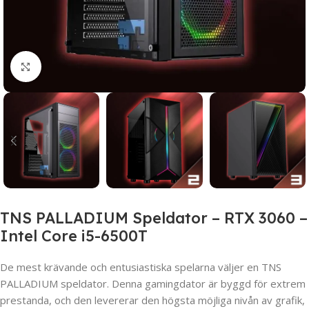
Click to enlarge
TNS PALLADIUM Speldator – RTX 3060 –
Intel Core i5-6500T
De mest krävande och entusiastiska spelarna väljer en TNS
PALLADIUM speldator. Denna gamingdator är byggd för extrem
prestanda, och den levererar den högsta möjliga nivån av grafik,