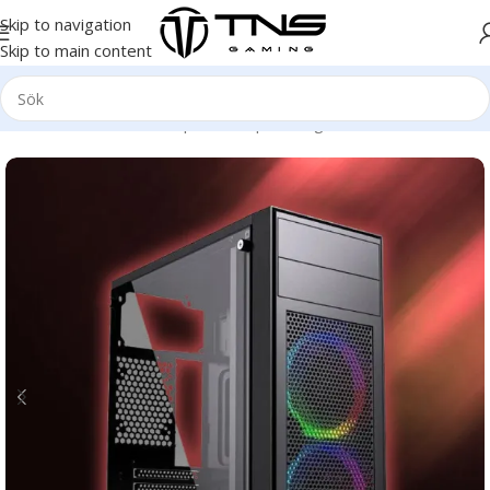
Skip to navigation
Skip to main content
Hem
/
Stationär dator
/
Speldator | Gamingdator
/
Platinum klass