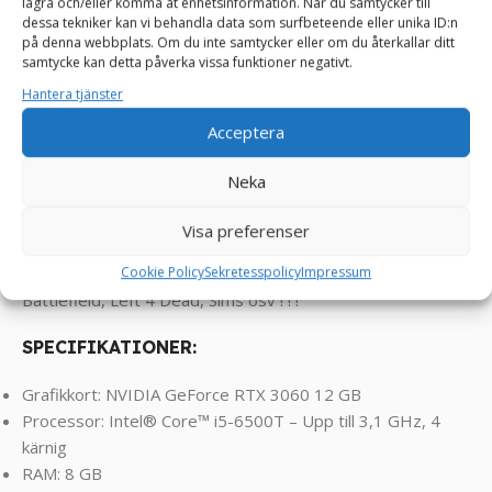
lagra och/eller komma åt enhetsinformation. När du samtycker till
PALLADIUM speldator. Denna gamingdator är byggd för
dessa tekniker kan vi behandla data som surfbeteende eller unika ID:n
extrem prestanda, och den levererar den högsta möjliga
på denna webbplats. Om du inte samtycker eller om du återkallar ditt
samtycke kan detta påverka vissa funktioner negativt.
nivån av grafik, prestanda och anpassning. Om du strävar
efter att spela de senaste spelen med de högsta
Hantera tjänster
inställningarna och vill ha en speldator som är byggd för att
Acceptera
hantera allt, då är TNS PALLADIUM speldator exakt det du
letar efter.
Neka
Klarar spel som FarCry, RDR2, Assasin’s Creed, Valorant,
Visa preferenser
Rocket League, Roblox, Minecraft, GTA, League of
Cookie Policy
Sekretesspolicy
Impressum
Legends, World of Warcraft, Fortnite, CS2, Overwatch ,
Battlefield, Left 4 Dead, Sims osv ! ! !
SPECIFIKATIONER:
Grafikkort: NVIDIA GeForce RTX 3060 12 GB
Processor: Intel® Core™ i5-6500T – Upp till 3,1 GHz, 4
kärnig
RAM: 8 GB