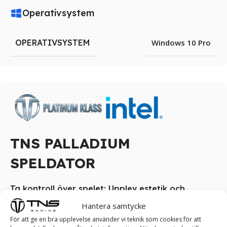
Operativsystem
OPERATIVSYSTEM
Windows 10 Pro
TNS PALLADIUM
SPELDATOR
Ta kontroll över spelet: Upplev estetik och
skönhet med vår TNS PALLADIUM Speldator!
Hantera samtycke
För att ge en bra upplevelse använder vi teknik som cookies för att
De mest krävande och entusiastiska spelarna väljer en TNS