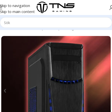
Skip to navigation
Skip to main content
Hem
/
Stationär dator
/
Speldator | Gamingdator
/
Gold klass