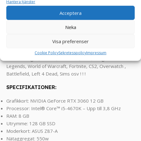
Hantera tjänster
gamingdator levererar hög prestanda och grafik i många
Acceptera
utav dagens spel, vilket gör den idealisk för att köra de
senaste spelen med bra bildkvalitet. TNS IVORY Speldator
Neka
är gjord för spelare som sätter prestanda i första hand
och vill ha en spännande och immersiv spelvärld.
Visa preferenser
Klarar spel som FarCry, RDR2, Assasin’s Creed, Valorant,
Cookie Policy
Sekretesspolicy
Impressum
Rocket League, Roblox, Minecraft, GTA, League of
Legends, World of Warcraft, Fortnite, CS2, Overwatch ,
Battlefield, Left 4 Dead, Sims osv ! ! !
SPECIFIKATIONER:
Grafikkort: NVIDIA GeForce RTX 3060 12 GB
Processor: Intel® Core™ i5-4670K – Upp till 3,8 GHz
RAM: 8 GB
Utrymme: 128 GB SSD
Moderkort: ASUS Z87-A
Nätaggregat: 550w