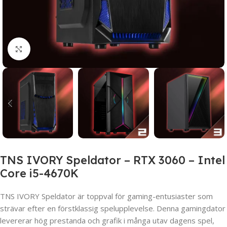
Click to enlarge
TNS IVORY Speldator – RTX 3060 – Intel
Core i5-4670K
TNS IVORY Speldator är toppval för gaming-entusiaster som
strävar efter en förstklassig spelupplevelse. Denna gamingdator
levererar hög prestanda och grafik i många utav dagens spel,