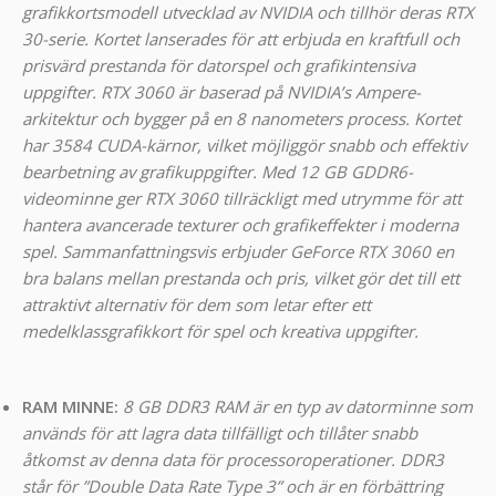
grafikkortsmodell utvecklad av NVIDIA och tillhör deras RTX
30-serie. Kortet lanserades för att erbjuda en kraftfull och
prisvärd prestanda för datorspel och grafikintensiva
uppgifter. RTX 3060 är baserad på NVIDIA’s Ampere-
arkitektur och bygger på en 8 nanometers process. Kortet
har 3584 CUDA-kärnor, vilket möjliggör snabb och effektiv
bearbetning av grafikuppgifter. Med 12 GB GDDR6-
videominne ger RTX 3060 tillräckligt med utrymme för att
hantera avancerade texturer och grafikeffekter i moderna
spel. Sammanfattningsvis erbjuder GeForce RTX 3060 en
bra balans mellan prestanda och pris, vilket gör det till ett
attraktivt alternativ för dem som letar efter ett
medelklassgrafikkort för spel och kreativa uppgifter.
RAM MINNE:
8 GB DDR3 RAM är en typ av datorminne som
används för att lagra data tillfälligt och tillåter snabb
åtkomst av denna data för processoroperationer. DDR3
står för ”Double Data Rate Type 3” och är en förbättring