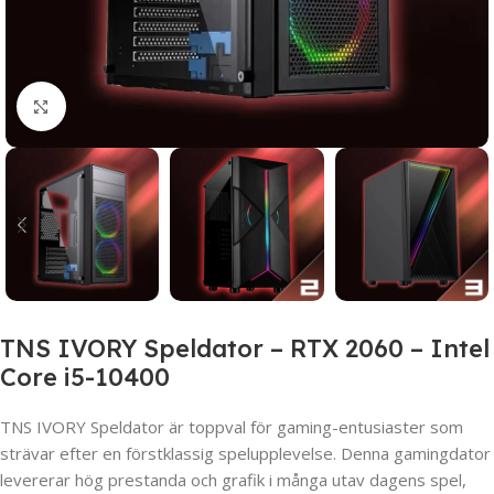
Click to enlarge
TNS IVORY Speldator – RTX 2060 – Intel
Core i5-10400
TNS IVORY Speldator är toppval för gaming-entusiaster som
strävar efter en förstklassig spelupplevelse. Denna gamingdator
levererar hög prestanda och grafik i många utav dagens spel,