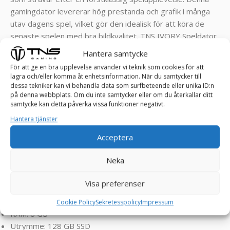
gamingdator levererar hög prestanda och grafik i många
utav dagens spel, vilket gör den idealisk för att köra de
senaste spelen med bra bildkvalitet. TNS IVORY Speldator
är gjord för spelare som sätter prestanda i första hand
Hantera samtycke
och vill ha en spännande och immersiv spelvärld.
För att ge en bra upplevelse använder vi teknik som cookies för att
lagra och/eller komma åt enhetsinformation. När du samtycker till
Klarar spel som Enshrouded, Palworld, FarCry, RDR2,
dessa tekniker kan vi behandla data som surfbeteende eller unika ID:n
Assasin’s Creed, COD, Valorant, PUBG, Rocket League,
på denna webbplats. Om du inte samtycker eller om du återkallar ditt
samtycke kan detta påverka vissa funktioner negativt.
Roblox, Minecraft, GTA, League of Legends, World of
Hantera tjänster
Warcraft, Fortnite, CS2, Overwatch , Battlefield, Left 4
Dead, Sims osv ! ! !
Acceptera
SPECIFIKATIONER:
Neka
Grafikkort: NVIDIA GeForce RTX 2060 6 GB
Visa preferenser
Processor: Intel® Core™ i5-10400 – Upp till 4,3 GHz, 6
kärnig
Cookie Policy
Sekretesspolicy
Impressum
RAM: 8 GB
Utrymme: 128 GB SSD