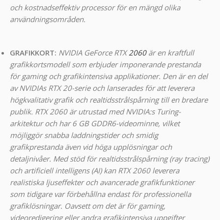
och kostnadseffektiv processor för en mängd olika
användningsområden.
GRAFIKKORT:
NVIDIA GeForce RTX
2060
är en kraftfull
grafikkortsmodell som erbjuder imponerande prestanda
för gaming och grafikintensiva applikationer. Den är en del
av NVIDIAs RTX 20-serie och lanserades för att leverera
högkvalitativ grafik och realtidsstrålspårning till en bredare
publik. RTX 2060 är utrustad med NVIDIA:s Turing-
arkitektur och har 6 GB GDDR6-videominne, vilket
möjliggör snabba laddningstider och smidig
grafikprestanda även vid höga upplösningar och
detaljnivåer. Med stöd för realtidsstrålspårning (ray tracing)
och artificiell intelligens (AI) kan RTX 2060 leverera
realistiska ljuseffekter och avancerade grafikfunktioner
som tidigare var förbehållna endast för professionella
grafiklösningar. Oavsett om det är för gaming,
videoredigering eller andra grafikintensiva uppgifter