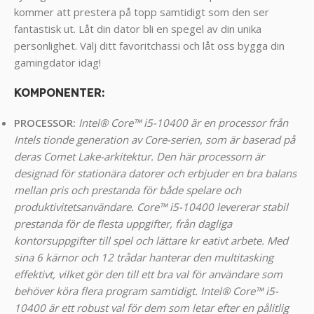
kommer att prestera på topp samtidigt som den ser
fantastisk ut. Låt din dator bli en spegel av din unika
personlighet. Välj ditt favoritchassi och låt oss bygga din
gamingdator idag!
KOMPONENTER
:
PROCESSOR:
Intel® Core™ i5-10400 är en processor från
Intels tionde generation av Core-serien, som är baserad på
deras Comet Lake-arkitektur. Den här processorn är
designad för stationära datorer och erbjuder en bra balans
mellan pris och prestanda för både spelare och
produktivitetsanvändare. Core™ i5-10400 levererar stabil
prestanda för de flesta uppgifter, från dagliga
kontorsuppgifter till spel och lättare kr eativt arbete. Med
sina 6 kärnor och 12 trådar hanterar den multitasking
effektivt, vilket gör den till ett bra val för användare som
behöver köra flera program samtidigt. Intel® Core™ i5-
10400 är ett robust val för dem som letar efter en pålitlig