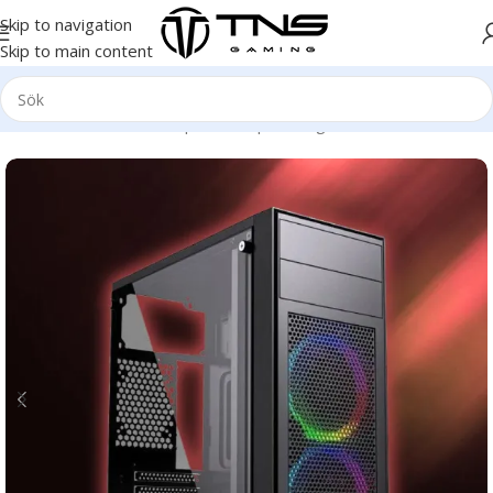
Skip to navigation
Skip to main content
Hem
/
Stationär dator
/
Speldator | Gamingdator
/
Gold klass