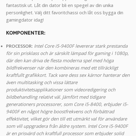
fantastisk ut. Låt din dator bli en spegel av din unika
personlighet. Välj ditt favoritchassi och låt oss bygga din
gamingdator idag!
KOMPONENTER
:
PROCESSOR:
Intel Core i5-9400F levererar stark prestanda
för sin prisklass och är särskilt lämpad för gaming i 1080p,
där den kan driva de flesta moderna spel med höga
bildfrekvenser när den kombineras med ett tillräckligt
kraftfullt grafikkort. Tack vare dess sex kärnor hanterar den
även multitasking och vissa lättare
produktivitetsapplikationer som videoredigering och
bildbehandling relativt väl. Jämfört med tidigare
generationers processorer, som Core i5-8400, erbjuder i5-
9400F en något högre boostfrekvens och förbättrad
effektivitet, vilket gör den till ett utmärkt val för användare
som vill uppgradera från äldre system. Intel Core i5-9400F
är en prisvärd och kraftfull processor som erbjuder solid