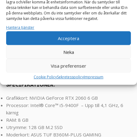
lagra och/eller komma åt enhetsinformation. När du samtycker till
gamingdator levererar hög prestanda och grafik i många
dessa tekniker kan vi behandla data som surfbeteende eller unika ID:n
på denna webbplats. Om du inte samtycker eller om du återkallar ditt
utav dagens spel, vilket gör den idealisk för att köra de
samtycke kan detta påverka vissa funktioner negativt.
senaste spelen med bra bildkvalitet. TNS IVORY Speldator
Hantera tjänster
är gjord för spelare som sätter prestanda i första hand
och vill ha en spännande och immersiv spelvärld.
Acceptera
Klarar spel som FarCry, RDR2, Assasin’s Creed, Valorant,
Neka
Rocket League, Roblox, Minecraft, GTA, League of
Legends, World of Warcraft, Fortnite, CS2, Overwatch ,
Visa preferenser
Battlefield, Left 4 Dead, Sims osv ! ! !
Cookie Policy
Sekretesspolicy
Impressum
SPECIFIKATIONER:
Grafikkort: NVIDIA GeForce RTX 2060 6 GB
Processor: Intel® Core™ i5-9400F – Upp till 4,1 GHz, 6
kärnig
RAM: 8 GB
Utrymme: 128 GB M.2 SSD
Moderkort: ASUS TUF B360M-PLUS GAMING