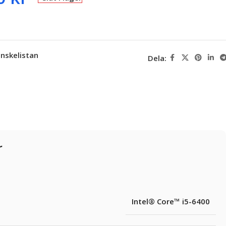
 önskelistan
Dela:
r
Intel® Core™ i5-6400