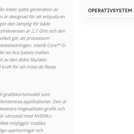
n Intels sjätte generation av
OPERATIVSYSTEM
 är designad för att erbjuda en
 gör den lämplig för både
Basfrekvensen är 2,7 GHz och den
ilket gör att processorn
sbelastningen. Intel® Core™ i5-
der en bra balans mellan
el av den äldre Skylake-
 kraft för att möta de flesta
ll grafikkortsmodell som
kintensiva applikationer. Den är
leverera högkvalitativ grafik och
0 är utrustad med NVIDIA:s
lket möjliggör snabba
höga upplösningar och