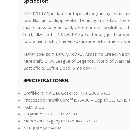
Speldator!
TNS IVORY Speldator är toppval för gaming-entusias
förstklassig spelupplevelse. Denna gamingdator lever
många utav dagens spel, vilket gör den idealisk för 
bra bildkvalitet. TNS IVORY Speldator är gjord för sp
första hand och vill ha en spännande och immersiv spe
Klarar spel som FarCry, RDR2, Assasin’s Creed, Valor
Minecraft, GTA, League of Legends, World of Warcraft
Battlefield, Left 4 Dead, Sims osv ! ! !
SPECIFIKATIONER:
Grafikkort: NVIDIA GeForce RTX 2060 6 GB
Processor: Intel® Core™ i5-6400 – Upp till 3,3 GHz, 4
RAM: 8 GB
Utrymme: 128 GB M.2 SSD
Moderkort: Gigabyte B250M-DS3H-CF
Nätaggregat: 400w