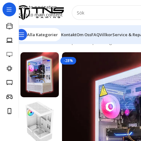
Skip to navigation
Skip to main content
Alla Kategorier
Kontakt
Om Oss
FAQ
Villkor
Service & Rep
Hem
/
Stationär dator
/
Speldator | Gamingdator
/
Gold k
-28%