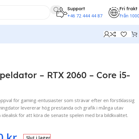
Support
Fri frakt
+46 72 444 44 87
Från 1000
eldator – RTX 2060 – Core i5-
ppval för gaming-entusiaster som strävar efter en förstklassig
ingdator levererar hög prestanda och grafik i många utav
 idealisk för att köra de senaste spelen med bra bildkvalitet.
0
kr
Slut i lager