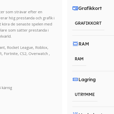
Grafikkort
ter som strävar efter en
erar hög prestanda och grafik i
GRAFIKKORT
att köra de senaste spelen med
elare som sätter prestanda i
lvärld.
RAM
ant, Rocket League, Roblox,
, Fortnite, CS2, Overwatch ,
RAM
Lagring
 kärnig
UTRYMME