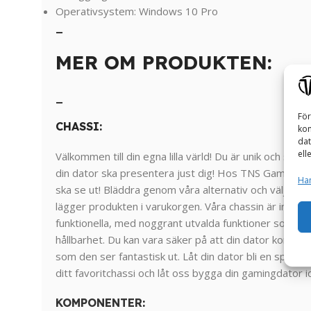
Operativsystem: Windows 10 Pro
_
MER OM PRODUKTEN:
_
För
CHASSI:
kom
dat
ell
Välkommen till din egna lilla värld! Du är unik och specie
din dator ska presentera just dig! Hos TNS Gaming kan
Han
ska se ut! Bläddra genom våra alternativ och välj det
lägger produkten i varukorgen. Våra chassin är inte 
funktionella, med noggrant utvalda funktioner som gar
hållbarhet. Du kan vara säker på att din dator komme
som den ser fantastisk ut. Låt din dator bli en spegel 
ditt favoritchassi och låt oss bygga din gamingdator i
KOMPONENTER
: