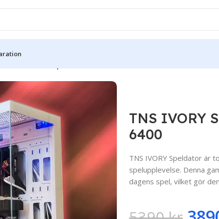
aration
lass
/
TNS IVORY Speldator – RTX 2060 – Core i5-6400
TNS IVORY Sp
6400
TNS IVORY Speldator är to
spelupplevelse. Denna gam
dagens spel, vilket gör den
389
5390
kr