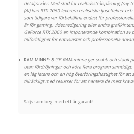
detaljnivåer. Med stöd för realtidsstrålspårning (ray tra
(AI) kan RTX 2060 leverera realistiska ljuseffekter oc
som tidigare var förbehållna endast för professionell
är för gaming, videoredigering eller andra grafikinte
GeForce RTX 2060 en imponerande kombination av pre
tillförlitlighet för entusiaster och professionella anvä
RAM MINNE:
8 GB RAM-minne ger snabb och stabil pr
utan fördröjningar och köra flera program samtidigt. 
en låg latens och en hög överföringshastighet för att sä
tillräckligt med resurser för att hantera de mest kräv
Säljs som beg. med ett år garanti!