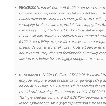
PROCESSOR:
Intel® Core™ i5-6400 är en processor frå
Core-processorer, känd som Skylake-arkitekturen. Den
balans mellan prestanda och energieffektivitet, vilket
vardagligt bruk och lättare produktivitetsuppgifter. 
kan nå upp till 3,3 GHz med Turbo Boost-teknologin, v
dynamiskt kan anpassa hastigheten beroende på arbet
6400 är en pålitlig och prisvärd processor som erbju
prestanda och energieffektivitet. Trots att den är en d
arkitekturen, erbjuder den fortfarande tillräckligt med
användares behov för vardagliga uppgifter och spel.
GRAFIKKORT:
NVIDIA GeForce RTX 2060 är en kraftfu
erbjuder imponerande prestanda för gaming och grafi
en del av NVIDIAs RTX 20-serie och lanserades för att 
realtidsstrålspårning till en bredare publik. RTX 206
Turing-arkitektur och har 6 GB GDDR6-videominne, vi
laddningstider och smidig grafikprestanda även vid 