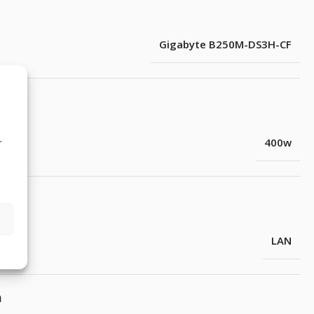
Gigabyte B250M-DS3H-CF
400w
r
LAN
m