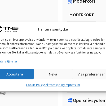
Moderkort
MODERKORT
Hantera samtycke
PSU
 att ge en bra upplevelse använder vi teknik som cookies för att lagra och/eller
ma åt enhetsinformation. När du samtycker till dessa tekniker kan vi behandla
PSU
a som surfbeteende eller unika ID:n på denna webbplats. Om du inte samtycke
er om du återkallar ditt samtycke kan detta påverka vissa funktioner negativt.
ll på många olika sätt och vill att
 du idag välja hur din speldator
tera tjänster
 som beskriver dig bäst innan du
Nätverk
bara snygga utan också
Acceptera
Neka
Visa preferenser
anterar optimal kylning och
NÄTVERK
r att prestera på topp samtidigt
Cookie Policy
Sekretesspolicy
Impressum
av din unika personlighet. Välj
dag!
Operativsyste