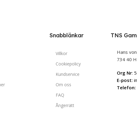
Snabblänkar
TNS Gam
Hans von
Villkor
734 40 H
Cookiepolicy
Org Nr
: 
Kundservice
E-post:
i
ner
Om oss
Telefon:
FAQ
Ångerrätt