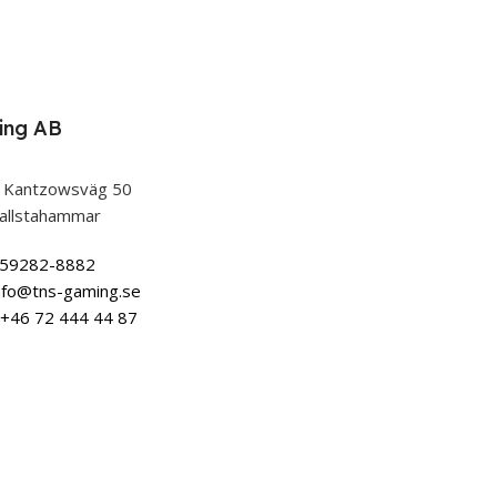
ing AB
 Kantzowsväg 50
allstahammar
559282-8882
nfo@tns-gaming.se
+46 72 444 44 87