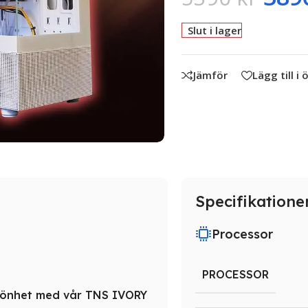
Slut i lager
Jämför
Lägg till i
Specifikatione
Processor
PROCESSOR
 skönhet med vår TNS IVORY