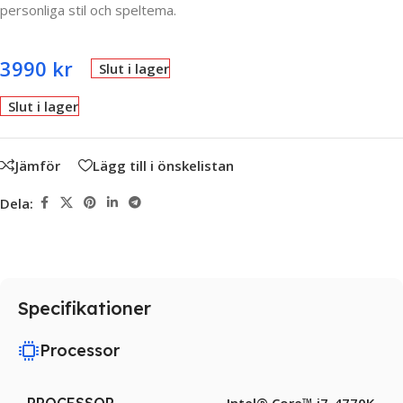
personliga stil och speltema.
3990
kr
Slut i lager
Slut i lager
Jämför
Lägg till i önskelistan
Dela:
Specifikationer
Processor