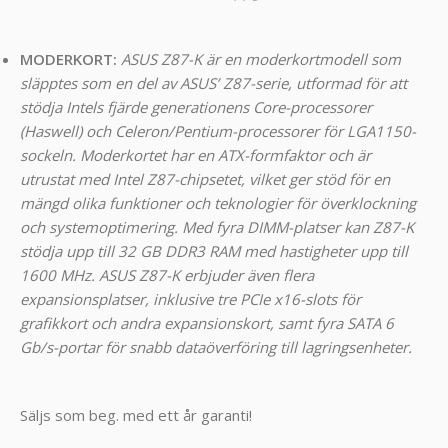
MODERKORT:
ASUS Z87-K är en moderkortmodell som
släpptes som en del av ASUS’ Z87-serie, utformad för att
stödja Intels fjärde generationens Core-processorer
(Haswell) och Celeron/Pentium-processorer för LGA1150-
sockeln. Moderkortet har en ATX-formfaktor och är
utrustat med Intel Z87-chipsetet, vilket ger stöd för en
mängd olika funktioner och teknologier för överklockning
och systemoptimering. Med fyra DIMM-platser kan Z87-K
stödja upp till 32 GB DDR3 RAM med hastigheter upp till
1600 MHz. ASUS Z87-K erbjuder även flera
expansionsplatser, inklusive tre PCIe x16-slots för
grafikkort och andra expansionskort, samt fyra SATA 6
Gb/s-portar för snabb dataöverföring till lagringsenheter.
Säljs som beg. med ett år garanti!