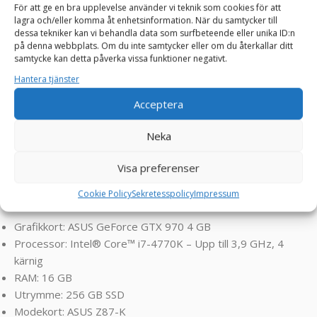
För att ge en bra upplevelse använder vi teknik som cookies för att
matcha din personliga stil och speltema. För att säkerställa
lagra och/eller komma åt enhetsinformation. När du samtycker till
att komponenterna håller sig svala under intensiva
dessa tekniker kan vi behandla data som surfbeteende eller unika ID:n
på denna webbplats. Om du inte samtycker eller om du återkallar ditt
spelsessioner är chassit utrustat med tre fläktar – två på
samtycke kan detta påverka vissa funktioner negativt.
framsidan och en på baksidan – vilket ger en utmärkt
Hantera tjänster
luftcirkulation.”
Acceptera
Klarar spel som Palworld, FarCry, Assasin’s Creed,
Valorant, PUBG, Rocket League, Roblox, Minecraft, GTA,
Neka
League of Legends, World of Warcraft, Fortnite, CS-GO,
Overwatch , Battlefield, Left 4 Dead, Sims osv ! ! !
Visa preferenser
Cookie Policy
Sekretesspolicy
Impressum
SPECIFIKATIONER:
Grafikkort: ASUS GeForce GTX 970 4 GB
Processor: Intel® Core™ i7-4770K – Upp till 3,9 GHz, 4
kärnig
RAM: 16 GB
Utrymme: 256 GB SSD
Modekort: ASUS Z87-K