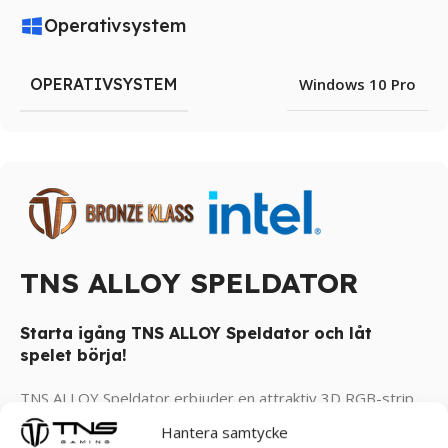
Operativsystem
OPERATIVSYSTEM
Windows 10 Pro
TNS ALLOY SPELDATOR
Starta igång TNS ALLOY Speldator och låt
spelet börja!
TNS ALLOY Speldator erbjuder en attraktiv 3D RGB-strip
på framsidan som ger en futuristisk look åt enheten. Med
Hantera samtycke
flera färgalternativ kan du anpassa belysningen för att