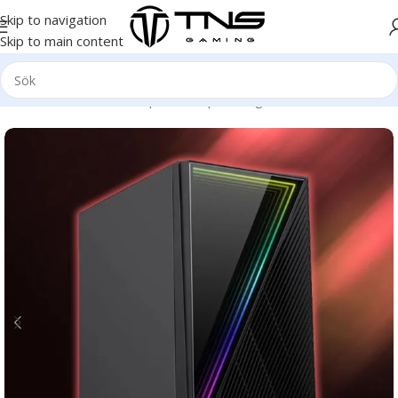
Skip to navigation
Skip to main content
Hem
/
Stationär dator
/
Speldator | Gamingdator
/
Bronze klass