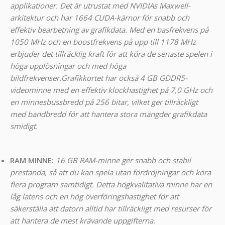
applikationer. Det är utrustat med NVIDIAs Maxwell-
arkitektur och har 1664 CUDA-kärnor för snabb och
effektiv bearbetning av grafikdata. Med en basfrekvens på
1050 MHz och en boostfrekvens på upp till 1178 MHz
erbjuder det tillräcklig kraft för att köra de senaste spelen i
höga upplösningar och med höga
bildfrekvenser.
Grafikkortet har också 4 GB GDDR5-
videominne med en effektiv klockhastighet på 7,0 GHz och
en minnesbussbredd på 256 bitar, vilket ger tillräckligt
med bandbredd för att hantera stora mängder grafikdata
smidigt.
RAM MINNE:
16 GB RAM-minne ger snabb och stabil
prestanda, så att du kan spela utan fördröjningar och köra
flera program samtidigt. Detta högkvalitativa minne har en
låg latens och en hög överföringshastighet för att
säkerställa att datorn alltid har tillräckligt med resurser för
att hantera de mest krävande uppgifterna.