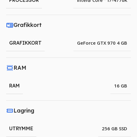
PROCESSOR
Intel® Core™ i7-4770K
Grafikkort
GRAFIKKORT
GeForce GTX 970 4 GB
RAM
RAM
16 GB
Lagring
UTRYMME
256 GB SSD