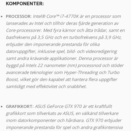
KOMPONENTER
:
PROCESSOR:
Intel® Core™ i7-4770K är en processor som
lanserades av Intel och tillhör deras fjärde generation av
Core-processorer. Med fyra kärnor och åtta trådar, samt en
basfrekvens på 3,5 GHz och en turbofrekvens på 3,9 GHz,
erbjuder den imponerande prestanda för olika
datoruppgifter, inklusive spel, bild- och videoredigering
samt andra krävande applikationer. Denna processor är
byggd på Intels 22 nanometer (nm) processnod och stöder
avancerade teknologier som Hyper-Threading och Turbo
Boost, vilket gör den kapabel att hantera flera uppgifter
samtidigt med effektivitet och snabbhet.
GRAFIKKORT:
ASUS GeForce GTX 970 är ett kraftfullt
grafikkort som tillverkats av ASUS, en välkänd tillverkare
inom datorkomponenter och hårdvara.
GTX 970 erbjuder
imponerande prestanda för spel och andra grafikintensiva