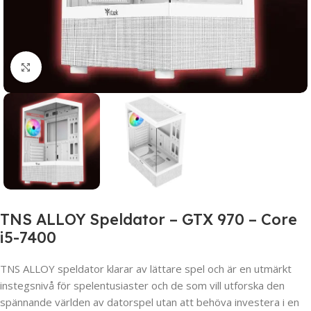
Click to enlarge
TNS ALLOY Speldator – GTX 970 – Core
i5-7400
TNS ALLOY speldator klarar av lättare spel och är en utmärkt
instegsnivå för spelentusiaster och de som vill utforska den
spännande världen av datorspel utan att behöva investera i en