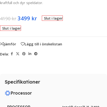
kraftfull och dyr speldator.
3499
kr
4190
kr
Slut i lager
Slut i lager
Jämför
Lägg till i önskelistan
Dela:
Specifikationer
Processor