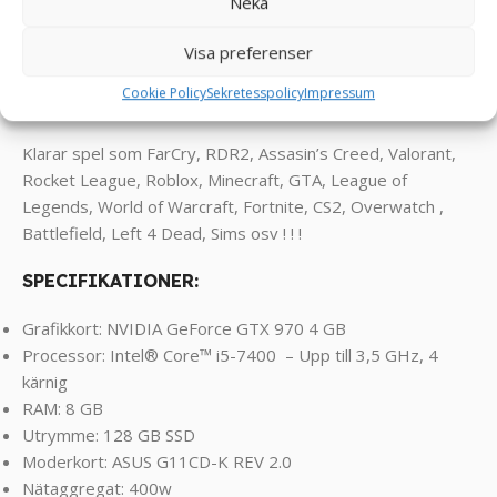
Neka
behöva investera i en kraftfull och dyr speldator. Dessa
datorer är vanligtvis utformade för att hantera mindre
Visa preferenser
krävande spel och kan erbjuda en tillfredsställande
Cookie Policy
Sekretesspolicy
Impressum
spelupplevelse för många användare.
Klarar spel som FarCry, RDR2, Assasin’s Creed, Valorant,
Rocket League, Roblox, Minecraft, GTA, League of
Legends, World of Warcraft, Fortnite, CS2, Overwatch ,
Battlefield, Left 4 Dead, Sims osv ! ! !
SPECIFIKATIONER:
Grafikkort: NVIDIA GeForce GTX 970 4 GB
Processor: Intel® Core™ i5-7400 – Upp till 3,5 GHz, 4
kärnig
RAM: 8 GB
Utrymme: 128 GB SSD
Moderkort: ASUS G11CD-K REV 2.0
Nätaggregat: 400w