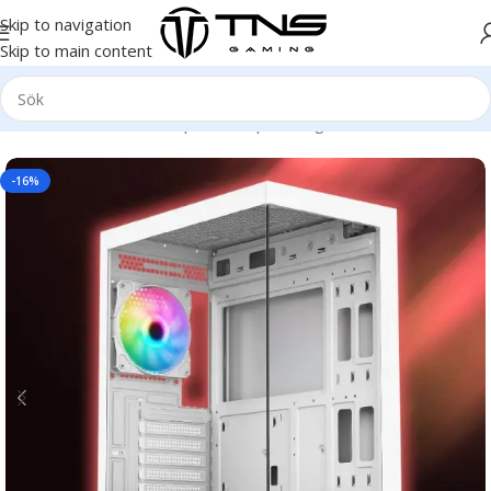
Skip to navigation
Skip to main content
Hem
/
Stationär dator
/
Speldator | Gamingdator
/
Bronze klass
-16%