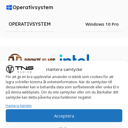
Operativsystem
OPERATIVSYSTEM
Windows 10 Pro
Hantera samtycke
För att ge en bra upplevelse använder vi teknik som cookies för att
TNS ALLOY SPELDATOR
lagra och/eller komma åt enhetsinformation. När du samtycker till
dessa tekniker kan vi behandla data som surfbeteende eller unika ID:n
på denna webbplats. Om du inte samtycker eller om du återkallar ditt
Ta kontroll över spelet: Upplev estetik och
samtycke kan detta påverka vissa funktioner negativt.
skönhet med vår TNS ALLOY Speldator!
Hantera tjänster
TNS ALLOY speldator klarar av lättare spel och är en
Acceptera
utmärkt instegsnivå för spelentusiaster och de som vill
utforska den spännande världen av datorspel utan att