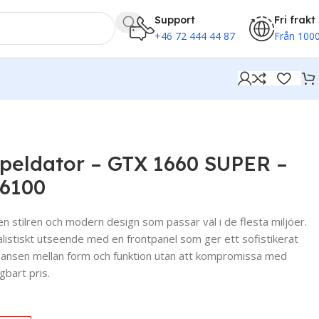
Support
Fri frakt
+46 72 444 44 87
Från 1000
-6100
peldator – GTX 1660 SUPER –
-6100
 stilren och modern design som passar väl i de flesta miljöer.
alistiskt utseende med en frontpanel som ger ett sofistikerat
alansen mellan form och funktion utan att kompromissa med
agbart pris.