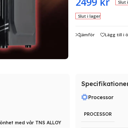
2499
kr
Slut 
Slut i lager
Jämför
Lägg till i
Specifikatione
Processor
PROCESSOR
 skönhet med vår TNS ALLOY