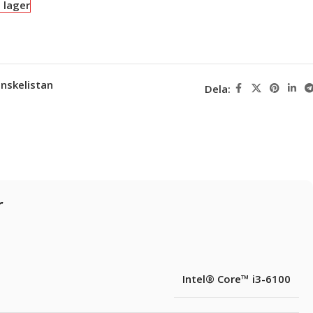
i lager
 önskelistan
Dela:
r
Intel® Core™ i3-6100