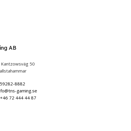
ing AB
 Kantzowsväg 50
allstahammar
559282-8882
nfo@tns-gaming.se
+46 72 444 44 87