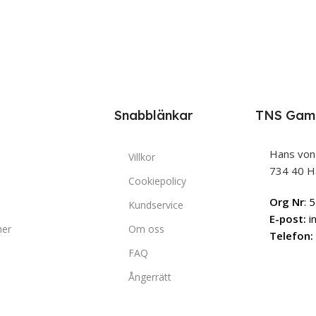
Snabblänkar
TNS Gam
Hans von
Villkor
734 40 H
Cookiepolicy
Org Nr
: 
Kundservice
E-post:
i
ner
Om oss
Telefon:
FAQ
Ångerrätt