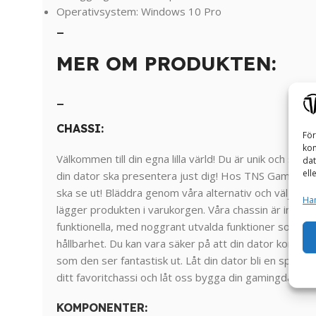
Operativsystem: Windows 10 Pro
_
MER OM PRODUKTEN:
_
CHASSI:
För
kom
Välkommen till din egna lilla värld! Du är unik och specie
dat
ell
din dator ska presentera just dig! Hos TNS Gaming kan
ska se ut! Bläddra genom våra alternativ och välj det
Han
lägger produkten i varukorgen. Våra chassin är inte 
funktionella, med noggrant utvalda funktioner som gar
hållbarhet. Du kan vara säker på att din dator komme
som den ser fantastisk ut. Låt din dator bli en spegel 
ditt favoritchassi och låt oss bygga din gamingdator i
KOMPONENTER
: