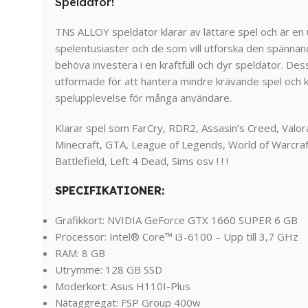
Speldator!
TNS ALLOY speldator klarar av lättare spel och är en 
spelentusiaster och de som vill utforska den spännan
behöva investera i en kraftfull och dyr speldator. Des
utformade för att hantera mindre krävande spel och ka
spelupplevelse för många användare.
Klarar spel som FarCry, RDR2, Assasin’s Creed, Valor
Minecraft, GTA, League of Legends, World of Warcraft
Battlefield, Left 4 Dead, Sims osv ! ! !
SPECIFIKATIONER:
Grafikkort: NVIDIA GeForce GTX 1660 SUPER 6 GB
Processor: Intel® Core™ i3-6100 – Upp till 3,7 GHz
RAM: 8 GB
Utrymme: 128 GB SSD
Moderkort: Asus H110I-Plus
Nätaggregat: FSP Group 400w