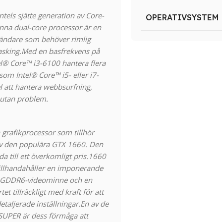
ntels sjätte generation av Core-
OPERATIVSYSTEM
nna dual-core processor är en
vändare som behöver rimlig
tasking.Med en basfrekvens på
el® Core™ i3-6100 hantera flera
 som Intel® Core™ i5- eller i7-
 att hantera webbsurfning,
 utan problem.
grafikprocessor som tillhör
av den populära GTX 1660. Den
a till ett överkomligt pris.
1660
tillhandahåller en imponerande
B GDDR6-videominne och en
t tillräckligt med kraft för att
aljerade inställningar.
En av de
UPER är dess förmåga att