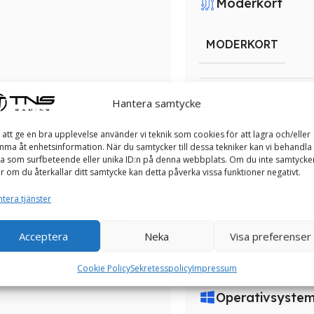
Moderkort
MODERKORT
PSU
Hantera samtycke
 att ge en bra upplevelse använder vi teknik som cookies för att lagra och/eller
PSU
ma åt enhetsinformation. När du samtycker till dessa tekniker kan vi behandla
ll på många olika sätt och vill att
a som surfbeteende eller unika ID:n på denna webbplats. Om du inte samtycke
er om du återkallar ditt samtycke kan detta påverka vissa funktioner negativt.
 du idag välja hur din speldator
 som beskriver dig bäst innan du
Nätverk
tera tjänster
bara snygga utan också
anterar optimal kylning och
Acceptera
Neka
Visa preferenser
NÄTVERK
r att prestera på topp samtidigt
av din unika personlighet. Välj
Cookie Policy
Sekretesspolicy
Impressum
dag!
Operativsyste