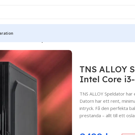
aration
 klass
/
TNS ALLOY Speldator – GTX 1660 SUPER – Intel Core i3
TNS ALLOY S
Intel Core i3
TNS ALLOY Speldator har en
Datorn har ett rent, minim
intryck. Få den perfekta b
prestanda – allt till ett osl