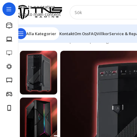
Skip to navigation
Skip to main content
Alla Kategorier
Kontakt
Om Oss
FAQ
Villkor
Service & Rep
Hem
/
Stationär dator
/
Speldator | Gamingdator
/
Bronze