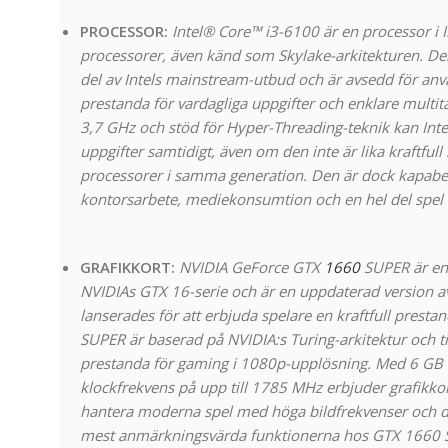
PROCESSOR:
Intel® Core™ i3-6100 är en processor i I
processorer, även känd som Skylake-arkitekturen. De
del av Intels mainstream-utbud och är avsedd för an
prestanda för vardagliga uppgifter och enklare multi
3,7 GHz och stöd för Hyper-Threading-teknik kan Int
uppgifter samtidigt, även om den inte är lika kraftfull
processorer i samma generation. Den är dock kapabel
kontorsarbete, mediekonsumtion och en hel del spel
GRAFIKKORT:
NVIDIA GeForce GTX
1660
SUPER är en 
NVIDIAs GTX 16-serie och är en uppdaterad version 
lanserades för att erbjuda spelare en kraftfull prestand
SUPER är baserad på NVIDIA:s Turing-arkitektur och 
prestanda för gaming i 1080p-upplösning. Med 6 G
klockfrekvens på upp till 1785 MHz erbjuder grafikkorte
hantera moderna spel med höga bildfrekvenser och det
mest anmärkningsvärda funktionerna hos GTX 1660 S