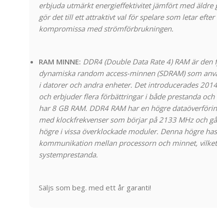
erbjuda utmärkt energieffektivitet jämfört med äldre 
gör det till ett attraktivt val för spelare som letar eft
kompromissa med strömförbrukningen.
RAM MINNE:
DDR4 (Double Data Rate 4) RAM är den f
dynamiska random access-minnen (SDRAM) som använd
i datorer och andra enheter. Det introducerades 2014 
och erbjuder flera förbättringar i både prestanda och 
har 8 GB RAM. DDR4 RAM har en högre dataöverföring
med klockfrekvenser som börjar på 2133 MHz och gå
högre i vissa överklockade moduler. Denna högre has
kommunikation mellan processorn och minnet, vilket r
systemprestanda.
Säljs som beg. med ett år garanti!