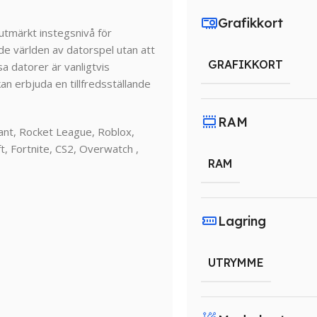
Grafikkort
utmärkt instegsnivå för
de världen av datorspel utan att
GRAFIKKORT
sa datorer är vanligtvis
n erbjuda en tillfredsställande
RAM
ant, Rocket League, Roblox,
, Fortnite, CS2, Overwatch ,
RAM
Lagring
UTRYMME