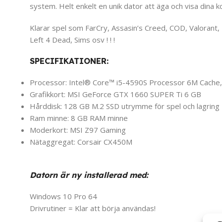
system. Helt enkelt en unik dator att äga och visa dina 
Klarar spel som FarCry, Assasin’s Creed, COD, Valorant,
Left 4 Dead, Sims osv ! ! !
SPECIFIKATIONER:
Processor: Intel® Core™ i5-4590S Processor 6M Cache, 
Grafikkort: MSI GeForce GTX 1660 SUPER Ti 6 GB
Hårddisk: 128 GB M.2 SSD utrymme för spel och lagring
Ram minne: 8 GB RAM minne
Moderkort: MSI Z97 Gaming
Nätaggregat: Corsair CX450M
Datorn är ny installerad med:
Windows 10 Pro 64
Drivrutiner = Klar att börja användas!
_