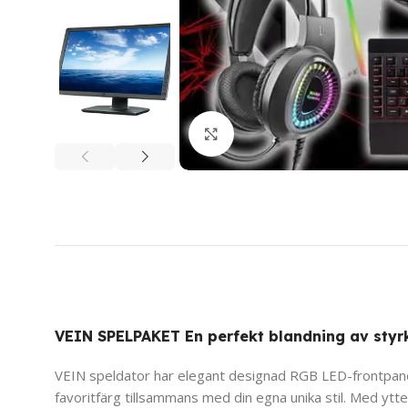
Click to enlarge
VEIN
SPELPAKET En perfekt blandning av styr
VEIN speldator har elegant designad RGB LED-frontpanel s
favoritfärg tillsammans med din egna unika stil. Med ytt