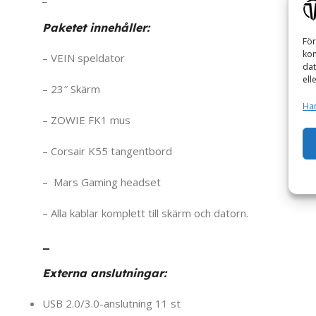
Paketet innehåller:
För
kom
– VEIN speldator
dat
ell
– 23″ Skärm
Han
– ZOWIE FK1 mus
– Corsair K55 tangentbord
– Mars Gaming headset
– Alla kablar komplett till skärm och datorn.
_
Externa anslutningar:
USB 2.0/3.0-anslutning 11 st