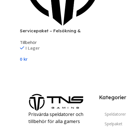
Servicepaket – Felsökning &
Reparation av Datorer | TNS Gaming
Tillbehör
I Lager
0
kr
Lägg Till I Varukorg
Kategorier
Prisvärda speldatorer och
Speldatorer
tillbehör för alla gamers
Spelpaket