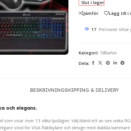
Slut i lager
Jämför
Lägg till i
17
Personer tittar
Kategori:
Tillbehör
Dela:
BESKRIVNING
SHIPPING & DELIVERY
ka och elegans.
om visar över 13 olika ljuslägen. Välj bland ett av sex unika RGB-
erligare stöd för VGA-fläktkylare och design med dubbla kammare mö