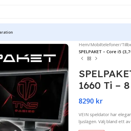
aration
Hem
/
Mobiltelefoner
/
Till
SPELPAKET – Core i5 (3,
SPELPAKET 
1660 Ti – 
8290
kr
VEIN speldator har elega
ljuslägen. Välj bland ett a