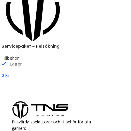
Servicepaket – Felsökning
& Reparation av Datorer |
Tillbehör
TNS Gaming
I Lager
0
kr
Lägg Till I Varukorg
Prisvärda speldatorer och tillbehör för alla
gamers