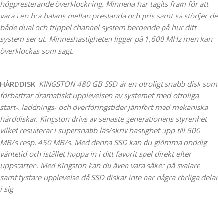
högpresterande överklockning. Minnena har tagits fram för att
vara i en bra balans mellan prestanda och pris samt så stödjer de
både dual och trippel channel system beroende på hur ditt
system ser ut. Minneshastigheten ligger på 1,600 MHz men kan
överklockas som sagt.
HÅRDDISK:
KINGSTON 480 GB SSD är en otroligt snabb disk som
förbättrar dramatiskt upplevelsen av systemet med otroliga
start-, laddnings- och överföringstider jämfört med mekaniska
hårddiskar. Kingston drivs av senaste generationens styrenhet
vilket resulterar i supersnabb läs/skriv hastighet upp till 500
MB/s resp. 450 MB/s. Med denna SSD kan du glömma onödig
väntetid och istället hoppa in i ditt favorit spel direkt efter
uppstarten. Med Kingston kan du även vara säker på svalare
samt tystare upplevelse då SSD diskar inte har några rörliga delar
i sig