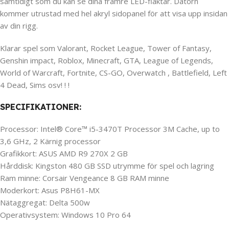
samtidigt som du kan se dina främre LED-fläktar. Datorn
kommer utrustad med hel akryl sidopanel för att visa upp insidan
av din rigg.
Klarar spel som Valorant, Rocket League, Tower of Fantasy,
Genshin impact, Roblox, Minecraft, GTA, League of Legends,
World of Warcraft, Fortnite, CS-GO, Overwatch , Battlefield, Left
4 Dead, Sims osv! ! !
SPECIFIKATIONER:
Processor: Intel® Core™ i5-3470T Processor 3M Cache, up to
3,6 GHz, 2 Kärnig processor
Grafikkort: ASUS AMD R9 270X 2 GB
Hårddisk: Kingston 480 GB SSD utrymme för spel och lagring
Ram minne: Corsair Vengeance 8 GB RAM minne
Moderkort: Asus P8H61-MX
Nätaggregat: Delta 500w
Operativsystem: Windows 10 Pro 64
_