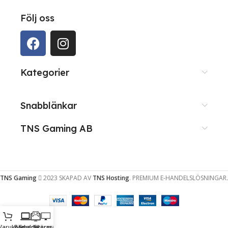
Följ oss
Kategorier
Snabblänkar
TNS Gaming AB
TNS Gaming
2023 SKAPAD AV
TNS Hosting
. PREMIUM E-HANDELSLÖSNINGAR.
Varukorg
Bärbara
Speldatorer
Skärmar