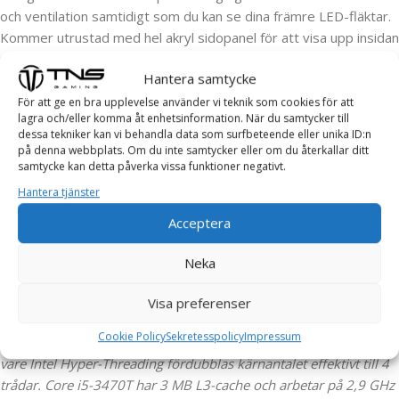
och ventilation samtidigt som du kan se dina främre LED-fläktar.
Kommer utrustad med hel akryl sidopanel för att visa upp insidan
av din rigg.
Hantera samtycke
Dessutom tillåter chassin installation av fläktar på framsidan (2 x
För att ge en bra upplevelse använder vi teknik som cookies för att
lagra och/eller komma åt enhetsinformation. När du samtycker till
120 mm -FRGB-fläktar ingår) och på baksidan (1 x 120 mm -
dessa tekniker kan vi behandla data som surfbeteende eller unika ID:n
FRGB ingår) och ger stöd för vätskekylning på framsidan (tillval
på denna webbplats. Om du inte samtycker eller om du återkallar ditt
120/24 0 radiator, < 296 mm lång). Ta dig in i gaming världen
samtycke kan detta påverka vissa funktioner negativt.
med stil! Du kan välja att bygga i Micro-ATX eller Mini-ITX format
Hantera tjänster
beroende på din egna stil samt önskemål.
Acceptera
Neka
KOMPONENTER:
Visa preferenser
PROCESSOR:
Intel® Core™ i5-3470T är en del av Core i5-
Cookie Policy
Sekretesspolicy
Impressum
sortimentet, med Ivy Bridge-arkitekturen med Socket 1155. Tack
vare Intel Hyper-Threading fördubblas kärnantalet effektivt till 4
trådar. Core i5-3470T har 3 MB L3-cache och arbetar på 2,9 GHz