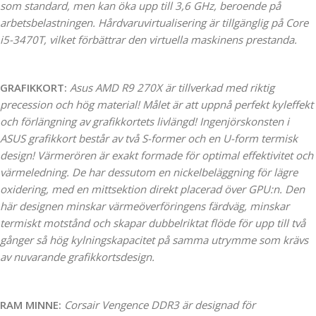
som standard, men kan öka upp till 3,6 GHz, beroende på
arbetsbelastningen. Hårdvaruvirtualisering är tillgänglig på Core
i5-3470T, vilket förbättrar den virtuella maskinens prestanda.
GRAFIKKORT:
Asus AMD R9 270X är tillverkad med riktig
precession och hög material! Målet är att uppnå perfekt kyleffekt
och förlängning av grafikkortets livlängd! Ingenjörskonsten i
ASUS grafikkort består av två S-former och en U-form termisk
design! Värmerören är exakt formade för optimal effektivitet och
värmeledning. De har dessutom en nickelbeläggning för lägre
oxidering, med en mittsektion direkt placerad över GPU:n. Den
här designen minskar värmeöverföringens färdväg, minskar
termiskt motstånd och skapar dubbelriktat flöde för upp till två
gånger så hög kylningskapacitet på samma utrymme som krävs
av nuvarande grafikkortsdesign.
RAM MINNE:
Corsair Vengence DDR3 är designad för