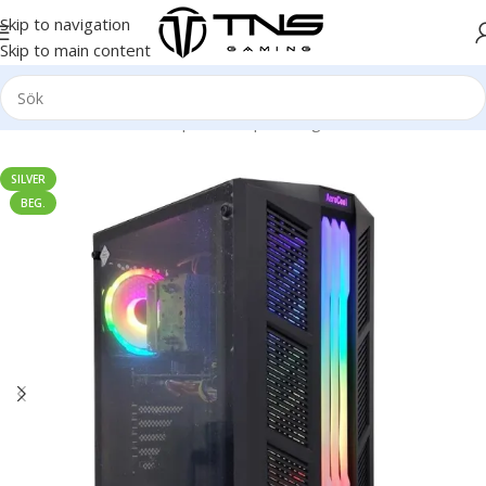
Skip to navigation
Skip to main content
Hem
/
Stationär dator
/
Speldator | Gamingdator
/
Silver klass
SILVER
BEG.