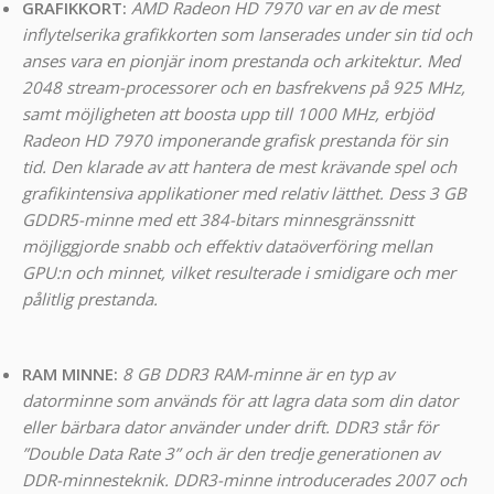
GRAFIKKORT:
AMD Radeon HD 7970 var en av de mest
inflytelserika grafikkorten som lanserades under sin tid och
anses vara en pionjär inom prestanda och arkitektur. Med
2048 stream-processorer och en basfrekvens på 925 MHz,
samt möjligheten att boosta upp till 1000 MHz, erbjöd
Radeon HD 7970 imponerande grafisk prestanda för sin
tid. Den klarade av att hantera de mest krävande spel och
grafikintensiva applikationer med relativ lätthet. Dess 3 GB
GDDR5-minne med ett 384-bitars minnesgränssnitt
möjliggjorde snabb och effektiv dataöverföring mellan
GPU:n och minnet, vilket resulterade i smidigare och mer
pålitlig prestanda.
RAM MINNE:
8 GB DDR3 RAM-minne är en typ av
datorminne som används för att lagra data som din dator
eller bärbara dator använder under drift. DDR3 står för
”Double Data Rate 3” och är den tredje generationen av
DDR-minnesteknik. DDR3-minne introducerades 2007 och