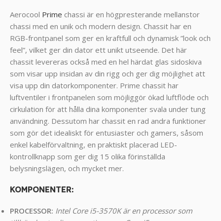
Aerocool
Prime
chassi är en högpresterande mellanstor
chassi med en unik och modern design. Chassit har en
RGB-frontpanel som ger en kraftfull och dynamisk ”look och
feel”, vilket ger din dator ett unikt utseende. Det här
chassit levereras också med en hel härdat glas sidoskiva
som visar upp insidan av din rigg och ger dig möjlighet att
visa upp din datorkomponenter. Prime chassit har
luftventiler i frontpanelen som möjliggör ökad luftflöde och
cirkulation för att hålla dina komponenter svala under tung
användning. Dessutom har chassit en rad andra funktioner
som gör det idealiskt för entusiaster och gamers, såsom
enkel kabelförvaltning, en praktiskt placerad LED-
kontrollknapp som ger dig 15 olika förinställda
belysningslägen, och mycket mer.
KOMPONENTER
:
PROCESSOR:
Intel Core i5-3570K är en processor som