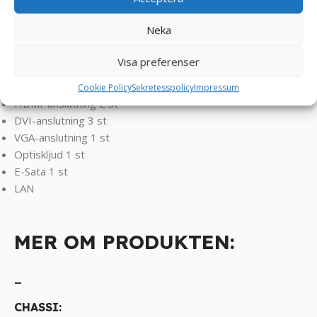
_
Neka
Externa anslutningar:
Visa preferenser
USB 2.0/3.0-anslutning 8 st
Displayport 3 st
Cookie Policy
Sekretesspolicy
Impressum
HDMI-anslutning 2 st
DVI-anslutning 3 st
VGA-anslutning 1 st
Optiskljud 1 st
E-Sata 1 st
LAN
MER OM PRODUKTEN:
_
CHASSI: