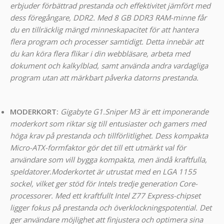
erbjuder förbättrad prestanda och effektivitet jämfört med
dess föregångare, DDR2. Med 8 GB DDR3 RAM-minne får
du en tillräcklig mängd minneskapacitet för att hantera
flera program och processer samtidigt. Detta innebär att
du kan köra flera flikar i din webbläsare, arbeta med
dokument och kalkylblad, samt använda andra vardagliga
program utan att märkbart påverka datorns prestanda.
MODERKORT:
Gigabyte G1.Sniper M3 är ett imponerande
moderkort som riktar sig till entusiaster och gamers med
höga krav på prestanda och tillförlitlighet. Dess kompakta
Micro-ATX-formfaktor gör det till ett utmärkt val för
användare som vill bygga kompakta, men ändå kraftfulla,
speldatorer.
Moderkortet är utrustat med en LGA 1155
sockel, vilket ger stöd för Intels tredje generation Core-
processorer. Med ett kraftfullt Intel Z77 Express-chipset
ligger fokus på prestanda och överklockningspotential. Det
ger användare möjlighet att finjustera och optimera sina