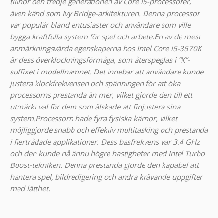
tillhör den tredje generationen av Core i5-processorer,
även känd som Ivy Bridge-arkitekturen. Denna processor
var populär bland entusiaster och användare som ville
bygga kraftfulla system för spel och arbete.
En av de mest
anmärkningsvärda egenskaperna hos Intel Core i5-3570K
är dess överklockningsförmåga, som återspeglas i ”K”-
suffixet i modellnamnet. Det innebar att användare kunde
justera klockfrekvensen och spänningen för att öka
processorns prestanda än mer, vilket gjorde den till ett
utmärkt val för dem som älskade att finjustera sina
system.
Processorn hade fyra fysiska kärnor, vilket
möjliggjorde snabb och effektiv multitasking och prestanda
i flertrådade applikationer. Dess basfrekvens var 3,4 GHz
och den kunde nå ännu högre hastigheter med Intel Turbo
Boost-tekniken. Denna prestanda gjorde den kapabel att
hantera spel, bildredigering och andra krävande uppgifter
med lätthet.