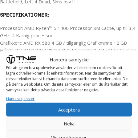
Battlefield, Left 4 Dead, Sims osv ! ! !
SPECIFIKATIONER:
Processor: AMD Ryzen™ 5 1400 Processor 8M Cache, up till 3,4
GHz, 4 Kärnig processor
Grafikkort: AMD RX 580 4 GB / tillgänglig Grafikminne 12 GB
Hårddisk: SAMSUNG 128 GB SSD + Seagate 1 TB HDD utrymme
för spel och lagring
Hantera samtycke
Ram minne: 16 GB RAM minne
För att ge en bra upplevelse använder vi teknik som cookies för att
Moderkort: HP 8309
lagra och/eller komma åt enhetsinformation. När du samtycker till
dessa tekniker kan vi behandla data som surfbeteende eller unika ID:n
Nätaggregat: Original
på denna webbplats. Om du inte samtycker eller om du återkallar ditt
_
samtycke kan detta påverka vissa funktioner negativt.
Hantera tjänster
Datorn är ny installerad med:
Acceptera
Windows 11 Pro 64
Drivrutiner = Klar att börja användas!
Neka
_
Visa preferenser