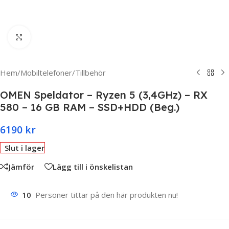
Click to enlarge
Hem
/
Mobiltelefoner
/
Tillbehör
OMEN Speldator – Ryzen 5 (3,4GHz) – RX
580 – 16 GB RAM – SSD+HDD (Beg.)
6190
kr
Slut i lager
Jämför
Lägg till i önskelistan
10
Personer tittar på den här produkten nu!