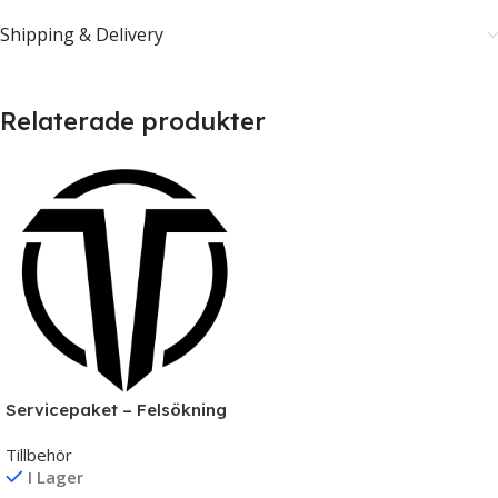
Shipping & Delivery
Relaterade produkter
Servicepaket – Felsökning
& Reparation av Datorer |
Tillbehör
TNS Gaming
I Lager