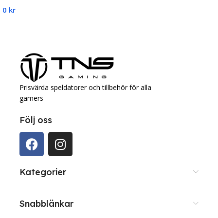
0
kr
Lägg Till I Varukorg
Prisvärda speldatorer och tillbehör för alla
gamers
Följ oss
Kategorier
Snabblänkar