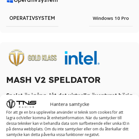
OPERATIVSYSTEM
Windows 10 Pro
MASH V2 SPELDATOR
Spelet är igång, låt det virtuella äventyret börja
med MASH V2 speldator.
Hantera samtycke
För att ge en bra upplevelse använder vi teknik som cookies för att
Genomtänkt design i samband med prestanda och
lagra och/eller komma åt enhetsinformation. När du samtycker till
prisvärdhet blir MASH V2 Speldator en perfekt mix av
dessa tekniker kan vi behandla data som surfbeteende eller unika ID:n
på denna webbplats. Om du inte samtycker eller om du återkallar ditt
specifikationer och funktionalitet. Prestera med stil: Datorn
samtycke kan detta påverka vissa funktioner negativt.
är utrustad Med 4 ARGB LED 120mm fläktar som styrs av