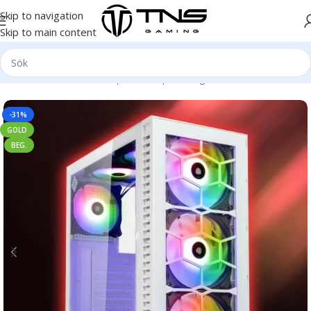
Skip to navigation
Skip to main content
Hem
/
Stationär dator
/
Speldator | Gamingdator
/
Gold klass
-31%
GOLD
BEG.