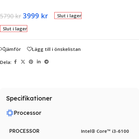
3999
kr
5790
kr
Slut i lager
Slut i lager
Jämför
Lägg till i önskelistan
Dela:
Specifikationer
Processor
PROCESSOR
Intel® Core™ i3-6100