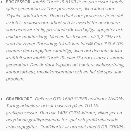
PROCESSOR:
Intel® Core™ i3-6100 är en processor i Intels
sjätte generation av Core-processorer, även känd som
Skylake-arkitekturen. Denna dual-core processor är en del
av Intels mainstream-utbud och är avsedd för användare
som behöver rimlig prestanda för vardagliga uppgifter och
enklare multitasking. Med en basfrekvens på 3,7 GHz och
stöd för Hyper-Threading-teknik kan Intel® Core™ i3-6100
hantera flera uppgifter samtidigt, även om den inte är lika
kraftfull som Intel® Core™ i5- eller i7-processorer i samma
generation. Den är dock kapabel att hantera webbsurfning,
kontorsarbete, mediekonsumtion och en hel del spel utan
problem.
GRAFIKKORT:
GeForce GTX 1660 SUPER använder NVIDIAs
Turing-arkitektur och är baserad på en TU116-
grafikprocessor. Den har 1408 CUDA-kärnor, vilket ger en
betydande grafikprestanda för spel och grafikrelaterade
arbetsuppgifter. Grafikkortet är utrustat med 6 GB GDDR5-