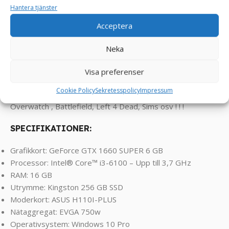
Hantera tjänster
knappen vilket innebär att du kan välja mellan flera olika
lägen, färger och dessutom kontrollera fläkthastigheter.
Acceptera
MASH V2 kommer även med en sidopanel och frontpanel i
härdat glas med ventilation på sidorna.
Neka
Klarar spel som FarCry, RDR2, Assasin’s Creed, COD,
Visa preferenser
Valorant, PUBG, Rocket League, Roblox, Minecraft, GTA,
Cookie Policy
Sekretesspolicy
Impressum
League of Legends, World of Warcraft, Fortnite, CS2,
Overwatch , Battlefield, Left 4 Dead, Sims osv ! ! !
SPECIFIKATIONER:
Grafikkort: GeForce GTX 1660 SUPER 6 GB
Processor: Intel® Core™ i3-6100 – Upp till 3,7 GHz
RAM: 16 GB
Utrymme: Kingston 256 GB SSD
Moderkort: ASUS H110I-PLUS
Nätaggregat: EVGA 750w
Operativsystem: Windows 10 Pro