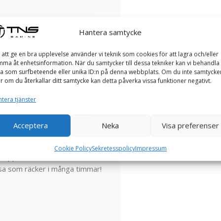
Hantera samtycke
 att ge en bra upplevelse använder vi teknik som cookies för att lagra och/eller
ma åt enhetsinformation. När du samtycker till dessa tekniker kan vi behandla
a som surfbeteende eller unika ID:n på denna webbplats. Om du inte samtycke
er om du återkallar ditt samtycke kan detta påverka vissa funktioner negativt.
tt stärka produktiviteten var du
tera tjänster
stad med högpresterande
äcker hela dagen, generöst med
Acceptera
Neka
Visa preferenser
an dessutom roa dig när du är
talare och Hi-Res-webbkamera.
Cookie Policy
Sekretesspolicy
Impressum
ch support. Datorn är utrustad
älsa som räcker i många timmar!