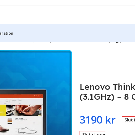
aration
 14″ – Core i5 (3.1GHz) – 8 GB RAM – 256 GB SSD (Beg.)
Lenovo Think
(3.1GHz) – 8
3190
kr
Slut 
Slut i lager