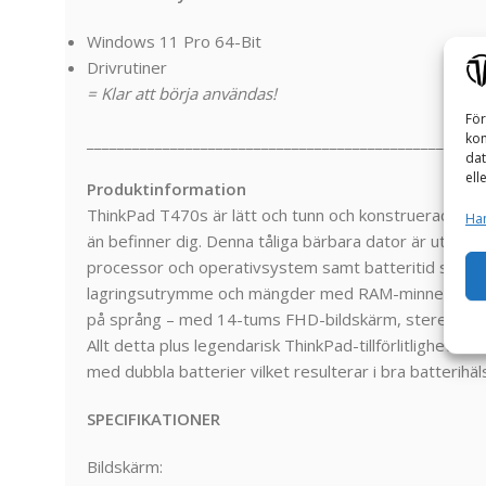
Windows 11 Pro 64-Bit
Drivrutiner
= Klar att börja användas!
För
kom
_______________________________________________
dat
ell
Produktinformation
ThinkPad T470s är lätt och tunn och konstruerad för a
Han
än befinner dig. Denna tåliga bärbara dator är utru
processor och operativsystem samt batteritid som r
lagringsutrymme och mängder med RAM-minne. Den k
på språng – med 14-tums FHD-bildskärm, stereohög
Allt detta plus legendarisk ThinkPad-tillförlitlighet o
med dubbla batterier vilket resulterar i bra batterih
SPECIFIKATIONER
Bildskärm: