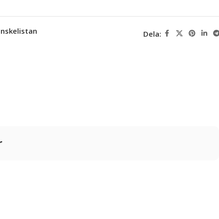
 önskelistan
Dela:
r