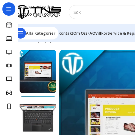
Skip to navigation
Skip to main content
Alla Kategorier
Kontakt
Om Oss
FAQ
Villkor
Service & Rep
Hem
/
Laptop | Bärbar dator
/
Lenovo ThinkPad T470s –