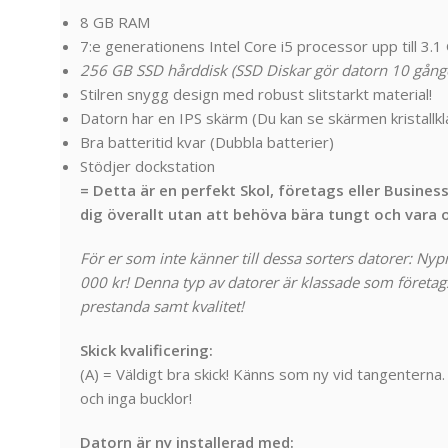
8 GB RAM
7:e generationens Intel Core i5 processor upp till 3.
256 GB SSD hårddisk (SSD Diskar gör datorn 10 gång
Stilren snygg design med robust slitstarkt material!
Datorn har en IPS skärm (Du kan se skärmen kristallklar
Bra batteritid kvar (Dubbla batterier)
Stödjer dockstation
= Detta är en perfekt Skol, företags eller Busines
dig överallt utan att behöva bära tungt och vara o
För er som inte känner till dessa sorters datorer: Nyp
000 kr! Denna typ av datorer är klassade som företags
prestanda samt kvalitet!
Skick kvalificering:
(A) = Väldigt bra skick! Känns som ny vid tangenterna.
och inga bucklor!
Datorn är ny installerad med: