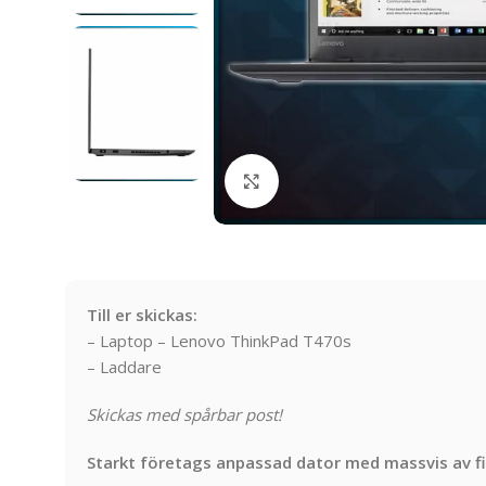
Click to enlarge
Till er skickas:
– Laptop – Lenovo ThinkPad T470s
– Laddare
Skickas med spårbar post!
Starkt företags anpassad dator med massvis av fi