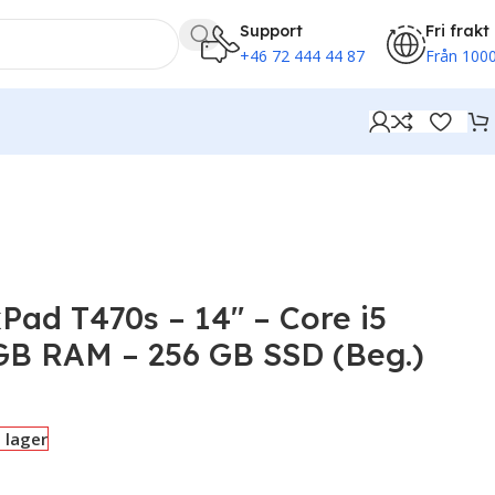
Support
Fri frakt
+46 72 444 44 87
Från 1000
Pad T470s – 14″ – Core i5
 GB RAM – 256 GB SSD (Beg.)
i lager