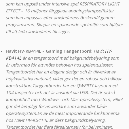
som kan uppstå under intensiva spel.
RESPIRATORY LIGHT
EFFECT – 16 miljoner färgglada andningslampseffekter
som kan anpassas efter användarens önskemål genom
programvaran. Skapar en spännande spelmiljö som hjälper
till att leda användaren till seger.
Havit HV-KB414L – Gaming Tangentbord
:
Havit
HV-
KB414L
är en tangentbord med bakgrundsbelysning som
är utformad för att möta behoven hos spelentusiaster.
Tangentbordet har en elegant design och är tillverkat av
högkvalitativa material, vilket ger det en robust och hållbar
konstruktion.
Tangentbordet har en QWERTY-layout med
104 tangenter och det är anslutet via USB. Det är också
kompatibelt med Windows- och Mac-operativsystem, vilket
gör det lämpligt för användare som använder både
operativsystem.
En av de mest imponerande funktionerna
hos Havit HV-KB414L är dess bakgrundsbelysning.
Tangentbordet har flera färgalternativ för belysningen,