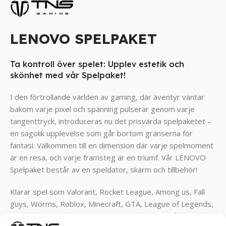
LENOVO SPELPAKET
Ta kontroll över spelet: Upplev estetik och
skönhet med vår Spelpaket!
I den förtrollande världen av gaming, där äventyr väntar
bakom varje pixel och spänning pulserar genom varje
tangenttryck, introduceras nu det prisvärda spelpaketet –
en sagolik upplevelse som går bortom gränserna för
fantasi. Välkommen till en dimension där varje spelmoment
är en resa, och varje framsteg är en triumf. Vår LENOVO
Spelpaket består av en speldator, skärm och tillbehör!
Klarar spel som Valorant, Rocket League, Among us, Fall
guys, Worms, Roblox, Minecraft, GTA, League of Legends,
World of Warcraft, Fortnite, Overwatch , Battlefield, Left 4