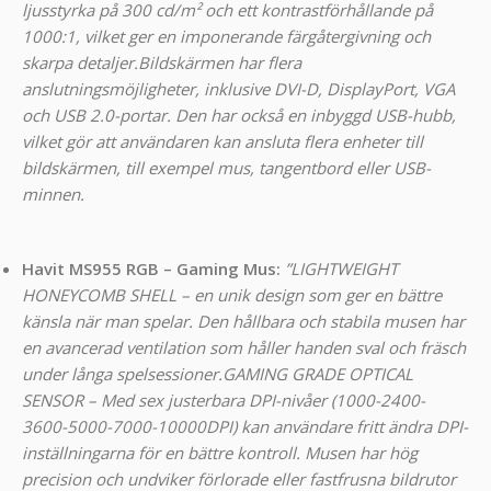
ljusstyrka på 300 cd/m² och ett kontrastförhållande på
1000:1, vilket ger en imponerande färgåtergivning och
skarpa detaljer.
Bildskärmen har flera
anslutningsmöjligheter, inklusive DVI-D, DisplayPort, VGA
och USB 2.0-portar. Den har också en inbyggd USB-hubb,
vilket gör att användaren kan ansluta flera enheter till
bildskärmen, till exempel mus, tangentbord eller USB-
minnen.
Havit MS955 RGB – Gaming Mus
:
”LIGHTWEIGHT
HONEYCOMB SHELL – en unik design som ger en bättre
känsla när man spelar. Den hållbara och stabila musen har
en avancerad ventilation som håller handen sval och fräsch
under långa spelsessioner.
GAMING GRADE OPTICAL
SENSOR – Med sex justerbara DPI-nivåer (1000-2400-
3600-5000-7000-10000DPI) kan användare fritt ändra DPI-
inställningarna för en bättre kontroll. Musen har hög
precision och undviker förlorade eller fastfrusna bildrutor