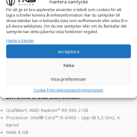
Dead, Sims osv ! ! !
Hantera samtycke
För att ge en bra upplevelse använder vi teknik som cookies för att
lagra och/eller komma åt enhetsinformation. När du samtycker till
dessa tekniker kan vi behandla data som surfbeteende eller unika ID:n
på denna webbplats. Om du inte samtycker eller om du återkallar ditt
PAKETET INNEHÅLLER FÖLJANDE:
samtycke kan detta påverka vissa funktioner negativt.
Hantera tjänster
LENOVO Speldator
DELL U2312HMt 23″ Skärm
Acceptera
Havit HV-KB414L – Gaming Tangentbord
Havit MS955 RGB – Gaming Mus
Neka
_
Visa preferenser
Cookie Policy
Sekretesspolicy
Impressum
DATORNS SPECIFIKATIONER:
Grafikkort: AMD Radeon™ R9 360 2 GB
Processor: Intel® Core™ i5-6400 – Upp till 3,3 GHz, 4
kärnor
RAM: 8 GB