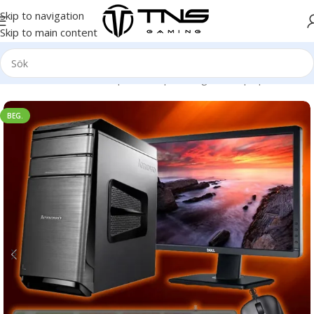
Skip to navigation
Skip to main content
Hem
/
Stationär dator
/
Speldator | Gamingdator
/
Spelpaket
BEG.