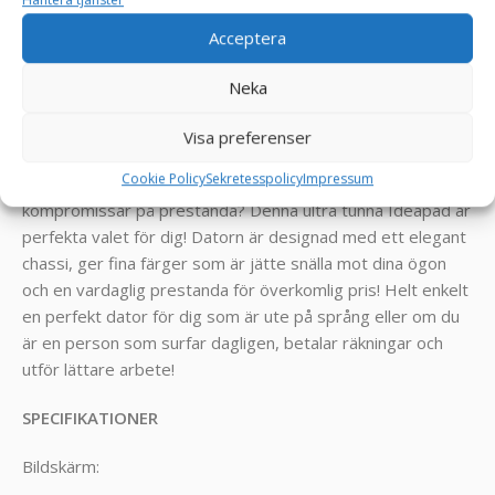
Windows 11 Pro 64-Bit
Drivrutiner
Acceptera
= Klar att börja användas!
Neka
_______________________________________________
Visa preferenser
Produktinformation
Cookie Policy
Sekretesspolicy
Impressum
Ute efter en extremt tunn och smidig dator som inte
kompromissar på prestanda? Denna ultra tunna Ideapad är
perfekta valet för dig! Datorn är designad med ett elegant
chassi, ger fina färger som är jätte snälla mot dina ögon
och en vardaglig prestanda för överkomlig pris! Helt enkelt
en perfekt dator för dig som är ute på språng eller om du
är en person som surfar dagligen, betalar räkningar och
utför lättare arbete!
SPECIFIKATIONER
Bildskärm: