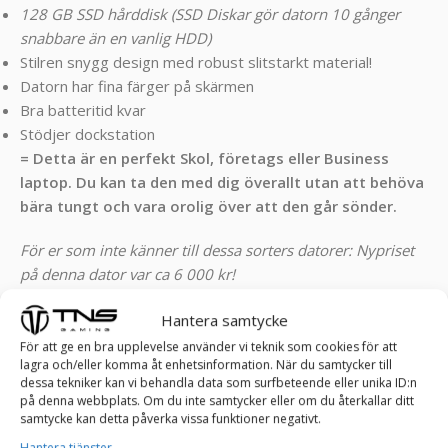
128 GB SSD hårddisk (SSD Diskar gör datorn 10 gånger
snabbare än en vanlig HDD)
Stilren snygg design med robust slitstarkt material!
Datorn har fina färger på skärmen
Bra batteritid kvar
Stödjer dockstation
= Detta är en perfekt Skol, företags eller Business
laptop. Du kan ta den med dig överallt utan att behöva
bära tungt och vara orolig över att den går sönder.
För er som inte känner till dessa sorters datorer: Nypriset
på denna dator var ca 6 000 kr!
Skick kvalificering:
Hantera samtycke
(A) = Väldigt bra skick! Känns som ny vid tangenterna. Inga
För att ge en bra upplevelse använder vi teknik som cookies för att
lagra och/eller komma åt enhetsinformation. När du samtycker till
repor, inga döda pixlar och inga bucklor!
dessa tekniker kan vi behandla data som surfbeteende eller unika ID:n
på denna webbplats. Om du inte samtycker eller om du återkallar ditt
Datorn är ny installerad med:
samtycke kan detta påverka vissa funktioner negativt.
Hantera tjänster