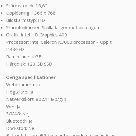
Skärmstorlek: 15,6″
Upplösning: 1366 x 768
Bildskärmstyp: HD
Skärmfunktioner: Snälla färger mot dina ögon
Grafik: Intel HD Graphics 400
Processor: Intel Celeron N3060 processor – Upp till
2.48GHz!
Ram minne: 4 GB
Hårddisk: 128 GB SSD
Övriga specifikationer
Webbkamera: Ja
Högtalare: Ja
Nätverkskort: 802.11a/b/g/n
WiFi: Ja
3G/4G: Nej
Bluetooth: Ja
Dockstöd: Nej
Batteritid: Upp till 3 timmar beroende på användning