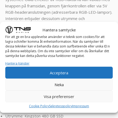
knappen på framsidan, genom fjärrkontrollen eller via 5V
RGB-headeranslutningen (adresserbara RGB-LED-lampor).
Interiören erbjuder dessutom utrymme och
anslutningsmöjligheter för ytterligare Argus RS-04 RGB-
Hantera samtycke
fläktar, en 120mm eller 240mm vätskekylare och flera
För att ge en bra upplevelse använder vi teknik som cookies för att
enheter.
lagra och/eller komma åt enhetsinformation. När du samtycker till
dessa tekniker kan vi behandla data som surfbeteende eller unika ID:n
Klarar spel som Cyberpunk, FarCry, RDR2, Assasin’s Creed,
på denna webbplats. Om du inte samtycker eller om du återkallar ditt
COD, Valorant, PUBG, Rocket League, Roblox, Minecraft,
samtycke kan detta påverka vissa funktioner negativt.
GTA, League of Legends, World of Warcraft, Fortnite, CS-
Hantera tjänster
GO, Overwatch , Battlefield, Left 4 Dead, Sims och resten
Acceptera
utav dagens spel ! ! !
Neka
SPECIFIKATIONER:
Visa preferenser
Grafikkort: XFX Radeon RX 5700 XT 8 GB
Processor: Intel® Core™ i5-4690K – Upp till 3,9 GHz
Cookie Policy
Sekretesspolicy
Impressum
RAM: Kingston 16 GB
Utrymme: Kingston 480 GB SSD