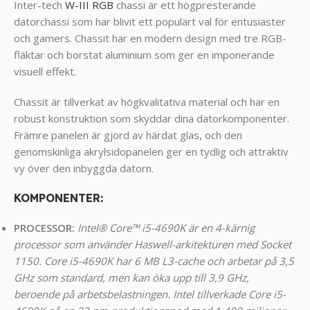
Inter-tech
W-III RGB
chassi är ett högpresterande
datorchassi som har blivit ett populärt val för entusiaster
och gamers. Chassit har en modern design med tre RGB-
fläktar och borstat aluminium som ger en imponerande
visuell effekt.
Chassit är tillverkat av högkvalitativa material och har en
robust konstruktion som skyddar dina datorkomponenter.
Främre panelen är gjord av härdat glas, och den
genomskinliga akrylsidopanelen ger en tydlig och attraktiv
vy över den inbyggda datorn.
KOMPONENTER
:
PROCESSOR:
Intel® Core™ i5-4690K är en 4-kärnig
processor som använder Haswell-arkitekturen med Socket
1150. Core i5-4690K har 6 MB L3-cache och arbetar på 3,5
GHz som standard, men kan öka upp till 3,9 GHz,
beroende på arbetsbelastningen. Intel tillverkade Core i5-