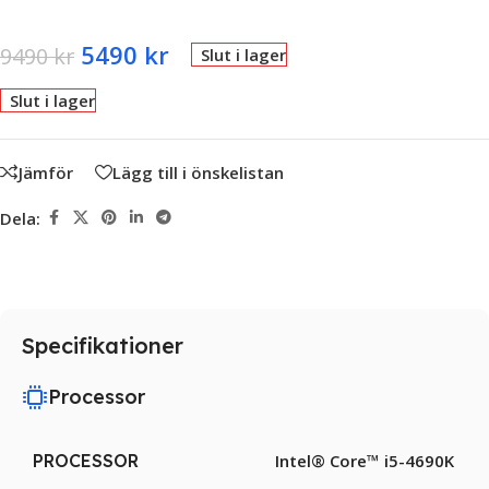
5490
kr
9490
kr
Slut i lager
Slut i lager
Jämför
Lägg till i önskelistan
Dela:
Specifikationer
Processor
PROCESSOR
Intel® Core™ i5-4690K