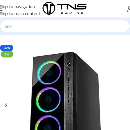
Skip to navigation
Skip to main content
Hem
/
Stationär dator
/
Speldator | Gamingdator
-42%
BEG.