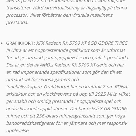
4690K på en 22 nm produktionsnod med 1 400 miljoner
transistorer. Hårdvaruvirtualisering är tillgänglig på denna
processor, vilket förbättrar den virtuella maskinens
prestanda.
GRAFIKKORT:
XFX Radeon RX 5700 XT 8GB GDDR6 THICC
III Ultra är ett högpresterande grafikkort som är utformat
för att ge utmärkt gamingupplevelse och grafisk prestanda.
Det är en del av AMD:s Radeon RX 5700 XT-serie och har
en rad imponerande specifikationer som gör den till ett
utmärkt val för seriösa gamers och
innehållsskapare.
Grafikkortet har en kraftfull 7 nm RDNA-
arkitektur och en klockfrekvens på upp till 2025 MHz, vilket
ger snabb och smidig prestanda i högupplösta spel och
andra krävande applikationer. Det har också 8 GB GDDR6-
minne och ett 256-bitars minnesgränssnitt som ger höga
bandbreddshastigheter för en jämnare och mer responsiv
upplevelse.