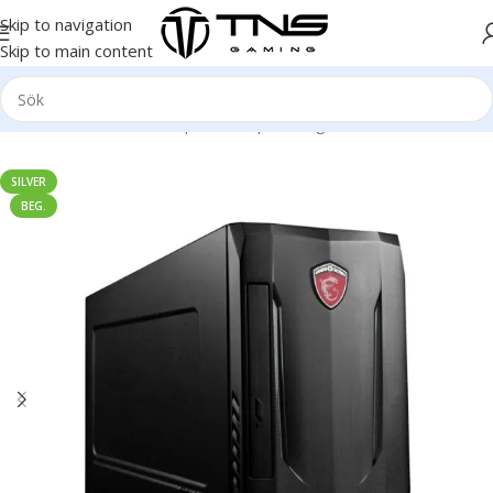
Skip to navigation
Skip to main content
Hem
/
Stationär dator
/
Speldator | Gamingdator
/
Silver klass
SILVER
BEG.