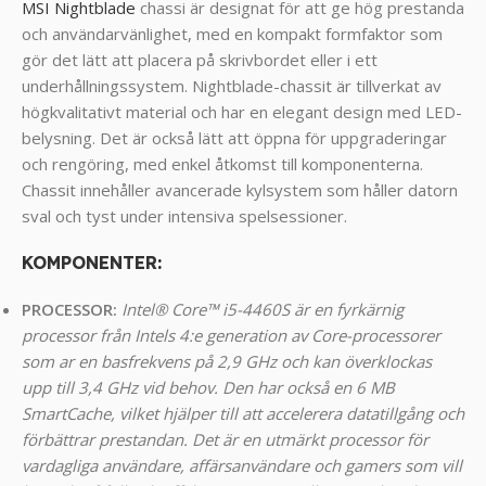
MSI Nightblade
chassi är designat för att ge hög prestanda
och användarvänlighet, med en kompakt formfaktor som
gör det lätt att placera på skrivbordet eller i ett
underhållningssystem. Nightblade-chassit är tillverkat av
högkvalitativt material och har en elegant design med LED-
belysning. Det är också lätt att öppna för uppgraderingar
och rengöring, med enkel åtkomst till komponenterna.
Chassit innehåller avancerade kylsystem som håller datorn
sval och tyst under intensiva spelsessioner.
KOMPONENTER
:
PROCESSOR:
Intel® Core™ i5-4460S är en fyrkärnig
processor från Intels 4:e generation av Core-processorer
som ar en basfrekvens på 2,9 GHz och kan överklockas
upp till 3,4 GHz vid behov. Den har också en 6 MB
SmartCache, vilket hjälper till att accelerera datatillgång och
förbättrar prestandan. Det är en utmärkt processor för
vardagliga användare, affärsanvändare och gamers som vill