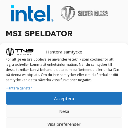
MSI SPELDATOR
Ta kontroll över spelet: Upplev oslagbar
Hantera samtycke
prestanda med vår nya speldator!
För att ge en bra upplevelse använder vi teknik som cookies för att
lagra och/eller komma åt enhetsinformation. När du samtycker till
Tillverkad med passion för spel är MSI Nightblade MI
dessa tekniker kan vi behandla data som surfbeteende eller unika ID:n
speldator gjord för dem som längtar efter en uppslukande
på denna webbplats. Om du inte samtycker eller om du återkallar ditt
spelupplevelse. Tillräckligt med lagringsutrymme, skicklig
samtycke kan detta påverka vissa funktioner negativt.
kylning och blixtrande grafikprestanda är denna eleganta
Hantera tjänster
samt elaka spelmaskinen redo att låsa upp dina nya
Acceptera
speläventyr.
Neka
Klarar spel som FarCry, Assasin’s Creed, Valorant, PUBG,
Rocket League, Roblox, Minecraft, GTA, League of
Visa preferenser
Legends, World of Warcraft, Fortnite, CS-GO, Overwatch ,