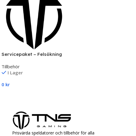
Servicepaket – Felsökning
& Reparation av Datorer |
Tillbehör
TNS Gaming
I Lager
0
kr
Lägg Till I Varukorg
Prisvärda speldatorer och tillbehör för alla