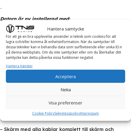
_
Datorn är ny installerad med:
Hantera samtycke
Windows 11 64
För att ge en bra upplevelse använder vi teknik som cookies för att
lagra och/eller komma åt enhetsinformation. När du samtycker till
Drivrutiner = Klar att börja användas!
dessa tekniker kan vi behandla data som surfbeteende eller unika ID:n
på denna webbplats. Om du inte samtycker eller om du återkallar ditt
_
samtycke kan detta påverka vissa funktioner negativt.
Hantera tjänster
Paketet innehåller:
Acceptera
– HP Kontorsdator
Neka
Dessa tillbehör går att köpa till vid eventuellt intresse:
Visa preferenser
– Tangentbord
Cookie Policy
Sekretesspolicy
Impressum
– Mus
– Skärm med alla kablar komplett till skärm och