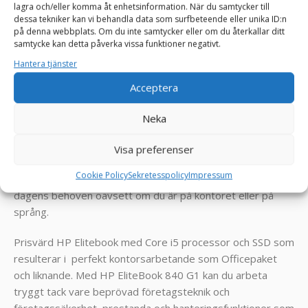
Datorn är ny installerad med:
lagra och/eller komma åt enhetsinformation. När du samtycker till
dessa tekniker kan vi behandla data som surfbeteende eller unika ID:n
på denna webbplats. Om du inte samtycker eller om du återkallar ditt
Windows 11 Pro 64-Bit
samtycke kan detta påverka vissa funktioner negativt.
Drivrutiner
Hantera tjänster
= Klar att börja användas!
Acceptera
_______________________________________________
Neka
Produktinformation
HP Elitebook 840 G1 laptop bjuder på en elegant design
Visa preferenser
samt smidig användning! Detta är en effektiv bärbara dator
Cookie Policy
Sekretesspolicy
Impressum
som utan att kompromissa på prestandan uppfyller alla
dagens behoven oavsett om du är på kontoret eller på
språng.
Prisvärd HP Elitebook med Core i5 processor och SSD som
resulterar i perfekt kontorsarbetande som Officepaket
och liknande. Med HP EliteBook 840 G1 kan du arbeta
tryggt tack vare beprövad företagsteknik och
företagssäkerhet, prestanda och hanteringsfunktioner som