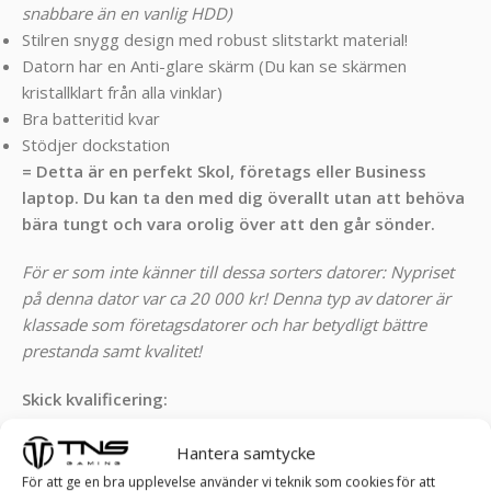
snabbare än en vanlig HDD)
Stilren snygg design med robust slitstarkt material!
Datorn har en Anti-glare skärm (Du kan se skärmen
kristallklart från alla vinklar)
Bra batteritid kvar
Stödjer dockstation
= Detta är en perfekt Skol, företags eller Business
laptop. Du kan ta den med dig överallt utan att behöva
bära tungt och vara orolig över att den går sönder.
För er som inte känner till dessa sorters datorer: Nypriset
på denna dator var ca 20 000 kr! Denna typ av datorer är
klassade som företagsdatorer och har betydligt bättre
prestanda samt kvalitet!
Skick kvalificering:
(A) = Väldigt bra skick! Känns som ny vid tangenterna. Inga
större repor, inga döda pixlar och inga bucklor!
Hantera samtycke
För att ge en bra upplevelse använder vi teknik som cookies för att