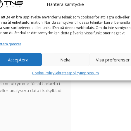
art.
I
centrum
sitter
en
modern
Hantera samtycke
llan
energieffektivitet
och
kraft.
ng,
sömlös
växling
mellan
 att ge en bra upplevelse använder vi teknik som cookies för att lagra och/eller
ma åt enhetsinformation. När du samtycker till dessa tekniker kan vi behandla
oner
som
dataanalys,
enklare
a som surfbeteende eller unika ID:n på denna webbplats. Om du inte samtycke
er om du återkallar ditt samtycke kan detta påverka vissa funktioner negativt.
tera tjänster
Acceptera
Neka
Visa preferenser
kärm (
1920
x
1080)
som
Cookie Policy
Sekretesspolicy
Impressum
för
arbete,
studier
och
tt
om
utrymme
för
att
arbeta
i
eller
analysera
data
i
kalkylblad