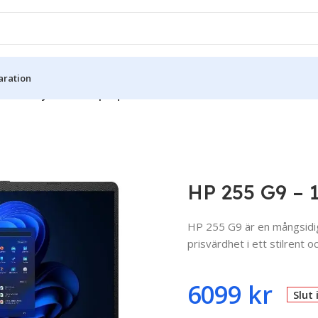
aration
15.6″ – Ryzen 5 – Laptop
HP 255 G9 – 1
HP
255
G9
är
en
mångsid
prisvärdhet
i
ett
stilrent
o
6099
kr
Slut 