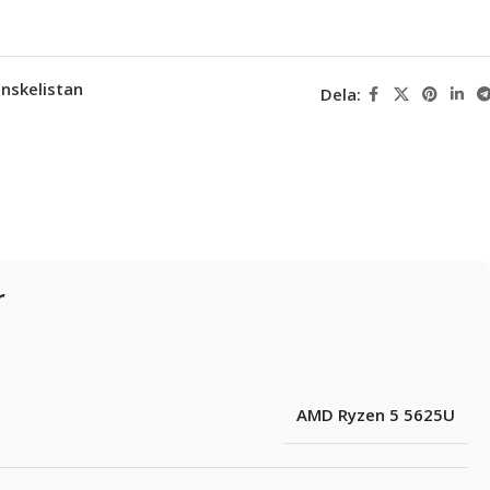
 önskelistan
Dela:
r
AMD Ryzen 5 5625U