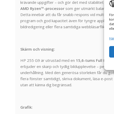
krävande
uppgifter –
och
gör
det
med
stabilitet
och
f
AMD
Ryzen™-
processor
som
ger
utmärkt
balans
me
Detta
innebär
att
du
får
snabb
respons
vid
multitaski
För
kom
program
och
god
kapacitet
även
för
tyngre
applikati
dat
bildredigering
eller
flera
samtidiga
webbläsarflikar.
ell
Han
Skärm och visning:
HP
255
G9
är
utrustad
med
en
15,6-
tums
Full
HD-
s
erbjuder
en
skarp
och
tydlig
bildupplevelse –
perfekt
underhållning.
Med
den
generösa
storleken
får
du
go
flera
fönster
samtidigt,
skriva
dokument,
läsa
e-
post
utan
att
känna
dig
begränsad.
Grafik: