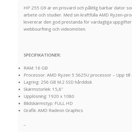
HP
255
G9
är
en
prisvärd
och
pålitlig
bärbar
dator
s
arbete
och
studier.
Med
sin
kraftfulla
AMD
Ryzen-
pro
levererar
den
god
prestanda
för
vardagliga
uppgifte
webbsurfning
och
videomöten.
SPECIFIKATIONER:
RAM: 16 GB
Processor: AMD Ryzen 5 5625U processor – Upp till 4
Lagring: 256 GB M.2 SSD hårddisk
Skärmstorlek: 15,6″
Upplösning: 1920 x 1080
Bildskärmstyp: FULL HD
Grafik: AMD Radeon Graphics
_