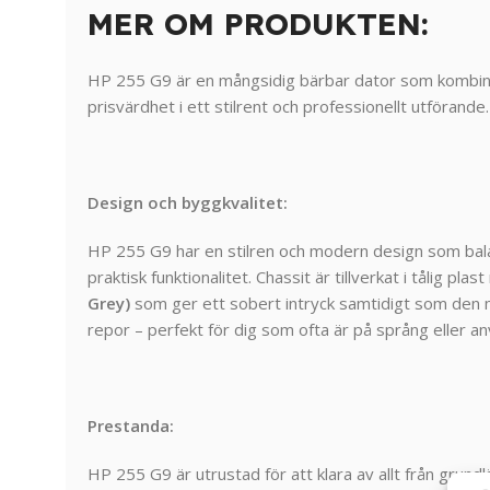
MER OM PRODUKTEN:
HP
255
G9
är
en
mångsidig
bärbar
dator
som
kombi
prisvärdhet
i
ett
stilrent
och
professionellt
utförande.
Design och byggkvalitet:
HP
255
G9
har
en
stilren
och
modern
design
som
ba
praktisk
funktionalitet.
Chassit
är
tillverkat
i
tålig
plast
Grey)
som
ger
ett
sobert
intryck
samtidigt
som
den
repor –
perfekt
för
dig
som
ofta
är
på
språng
eller
an
Prestanda:
HP
255
G9
är
utrustad
för
att
klara
av
allt
från
grund