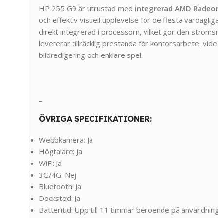
HP
255
G9
är
utrustad
med
integrerad
AMD
Radeo
och
effektiv
visuell
upplevelse
för
de
flesta
vardaglig
direkt
integrerad
i
processorn,
vilket
gör
den
ströms
levererar
tillräcklig
prestanda
för
kontorsarbete,
vide
bildredigering
och
enklare
spel.
_
ÖVRIGA SPECIFIKATIONER:
Webbkamera: Ja
Högtalare: Ja
WiFi: Ja
3G/4G: Nej
Bluetooth: Ja
Dockstöd: Ja
Batteritid: Upp till 11 timmar beroende på användnin