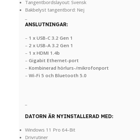
Tangentbordslayout: Svensk
Bakbelyst tangentbord: Nej
_
ANSLUTNINGAR:
–
1
x
USB-
C
3.2
Gen
1
–
2
x
USB-
A
3.2
Gen
1
–
1
x
HDMI
1.4b
–
Gigabit
Ethernet-
port
–
Kombinerad
hörlurs-/
mikrofonport
–
Wi-
Fi
5
och
Bluetooth
5.0
_
DATORN ÄR NYINSTALLERAD MED:
Windows 11 Pro 64-Bit
Drivrutiner