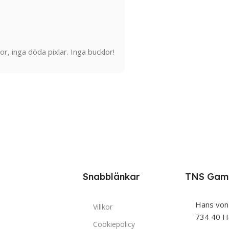
r, inga döda pixlar. Inga bucklor!
Snabblänkar
TNS Gam
Hans von
Villkor
734 40 H
Cookiepolicy