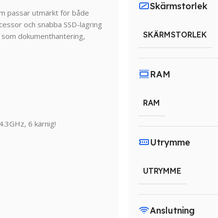
Skärmstorlek
om
passar
utmärkt
för
både
cessor
och
snabba
SSD-
lagring
SKÄRMSTORLEK
r
som
dokumenthantering,
RAM
RAM
.3GHz, 6 kärnig!
Utrymme
UTRYMME
Anslutning