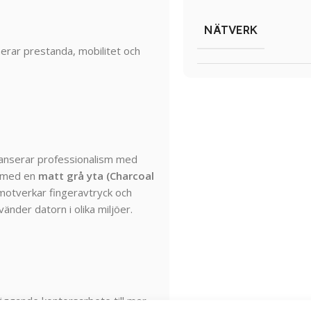
NÄTVERK
nerar
prestanda,
mobilitet
och
lanserar
professionalism
med
med
en
matt
grå
yta (
Charcoal
motverkar
fingeravtryck
och
vänder
datorn
i
olika
miljöer.
läggande
kontorsarbete
till
mer