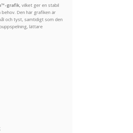
n™-
grafik
,
vilket
ger
en
stabil
a
behov.
Den
här
grafiken
är
nål
och
tyst,
samtidigt
som
den
ouppspelning,
lättare
g