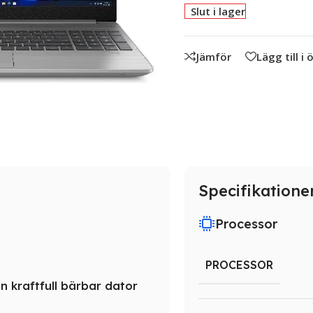
Slut i lager
Jämför
Lägg till i
Specifikatione
Processor
PROCESSOR
n kraftfull bärbar dator