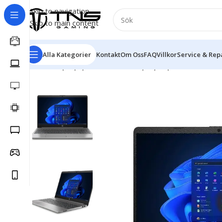
Skip to navigation
Skip to main content
Alla Kategorier
Kontakt
Om Oss
FAQ
Villkor
Service & Rep
Hem
/
Laptop | Bärbar dator
/
Laptop
/
Hp
/
HP 255 G9 – 