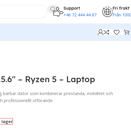
Support
Fri frakt
+46 72 444 44 87
Från 1000
5.6″ – Ryzen 5 – Laptop
ig
bärbar
dator
som
kombinerar
prestanda,
mobilitet
och
ch
professionellt
utförande.
i lager