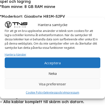
spel och lagring
*Ram minne: 8 GB RAM minne
*Moderkort: Gigabyte H81M-S2PV
Hantera samtycke
_
För att ge en bra upplevelse använder vi teknik som cookies för att
lagra och/eller komma åt enhetsinformation. När du samtycker till
Datorn är ny installerad med:
dessa tekniker kan vi behandla data som surfbeteende eller unika ID:n
Windows 11 Pro 64
på denna webbplats. Om du inte samtycker eller om du återkallar ditt
Drivrutiner = Klar att börja användas!
samtycke kan detta påverka vissa funktioner negativt.
_
Hantera tjänster
Paketet innehåller:
Acceptera
– FROST Gamingdator
Neka
Dessa tillbehör går att köpa till:
Visa preferenser
– Skärm
– Gaming tangentbord
Cookie Policy
Sekretesspolicy
Impressum
– Gaming Laser mus
– Alla kablar komplett till skärm och datorn.