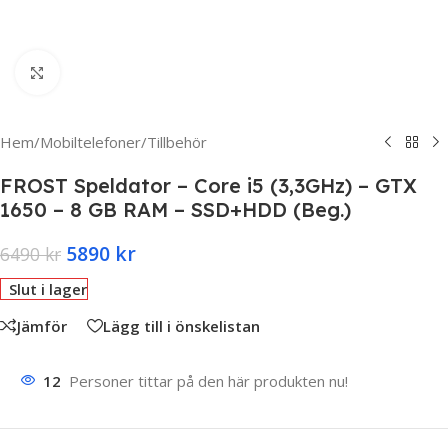
Click to enlarge
Hem
/
Mobiltelefoner
/
Tillbehör
FROST Speldator – Core i5 (3,3GHz) – GTX
1650 – 8 GB RAM – SSD+HDD (Beg.)
5890
kr
6490
kr
Slut i lager
Jämför
Lägg till i önskelistan
12
Personer tittar på den här produkten nu!