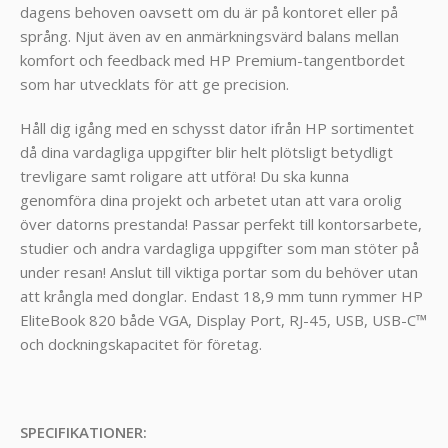
dagens behoven oavsett om du är på kontoret eller på
språng. Njut även av en anmärkningsvärd balans mellan
komfort och feedback med HP Premium-tangentbordet
som har utvecklats för att ge precision.
Håll dig igång med en schysst dator ifrån HP sortimentet
då dina vardagliga uppgifter blir helt plötsligt betydligt
trevligare samt roligare att utföra! Du ska kunna
genomföra dina projekt och arbetet utan att vara orolig
över datorns prestanda! Passar perfekt till kontorsarbete,
studier och andra vardagliga uppgifter som man stöter på
under resan! Anslut till viktiga portar som du behöver utan
att krångla med donglar. Endast 18,9 mm tunn rymmer HP
EliteBook 820 både VGA, Display Port, RJ-45, USB, USB-C™
och dockningskapacitet för företag.
SPECIFIKATIONER: