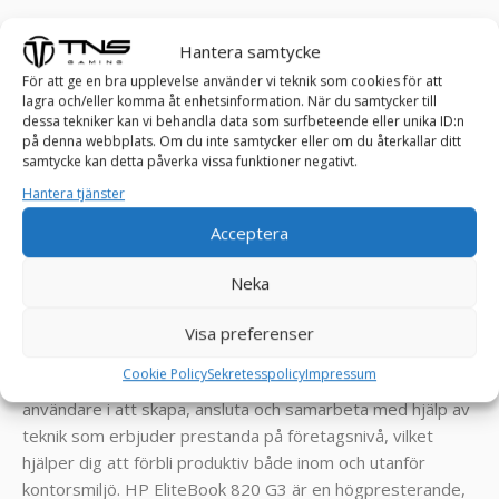
RAM: 8 GB
Hantera samtycke
Processor: i5-6200U processor – Upp till 2.8GHz!
För att ge en bra upplevelse använder vi teknik som cookies för att
Lagring: 256 GB SSD hårddisk
lagra och/eller komma åt enhetsinformation. När du samtycker till
Skärmstorlek: 12,5″
dessa tekniker kan vi behandla data som surfbeteende eller unika ID:n
Upplösning: 1920 x 1080
på denna webbplats. Om du inte samtycker eller om du återkallar ditt
samtycke kan detta påverka vissa funktioner negativt.
Bildskärmstyp: FULL HD
Skärmfunktioner: Anti glare
Hantera tjänster
Grafik: Intel HD Graphics 520
Acceptera
_
Neka
MER OM PRODUKTEN:
Visa preferenser
Cookie Policy
Sekretesspolicy
Impressum
Enastående slank och lätt,
HP EliteBook 820
stödjer
användare i att skapa, ansluta och samarbeta med hjälp av
teknik som erbjuder prestanda på företagsnivå, vilket
hjälper dig att förbli produktiv både inom och utanför
kontorsmiljö. HP EliteBook 820 G3 är en högpresterande,