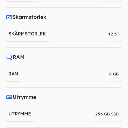
Skärmstorlek
SKÄRMSTORLEK
12.5″
RAM
RAM
8 GB
Utrymme
UTRYMME
256 GB SSD