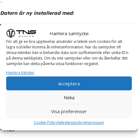
Datorn är ny installerad med:
Windows 11 64
Hantera samtycke
Drivrutiner = Klar att börja användas!
För att ge en bra upplevelse använder vi teknik som cookies för att
lagra och/eller komma åt enhetsinformation. När du samtycker till
_
dessa tekniker kan vi behandla data som surfbeteende eller unika ID:n
på denna webbplats. Om du inte samtycker eller om du återkallar ditt
samtycke kan detta påverka vissa funktioner negativt.
Paketet innehåller:
Hantera tjänster
– DELL Kontorsdator
Acceptera
– Strömkabel
Neka
Dessa tillbehör går att köpa till vid eventuellt intresse:
Visa preferenser
– Tangentbord
Cookie Policy
Sekretesspolicy
Impressum
– Mus