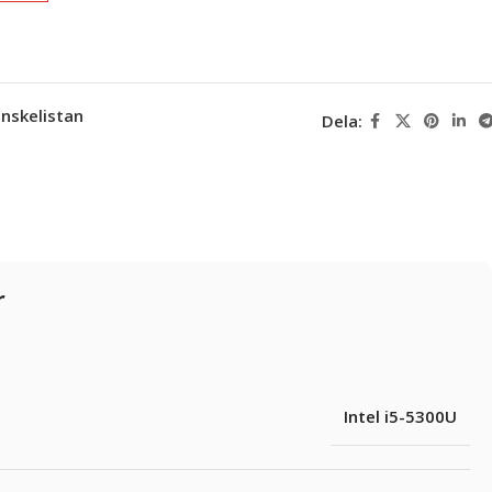
 önskelistan
Dela:
r
Intel i5-5300U