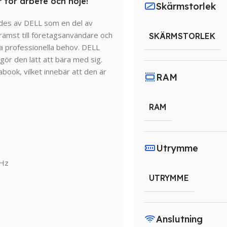
r för arbete och nöje!
Skärmstorlek
des av DELL som en del av
främst till företagsanvändare och
SKÄRMSTORLEK
a professionella behov. DELL
ör den lätt att bära med sig.
book, vilket innebär att den är
RAM
RAM
Utrymme
GHz
UTRYMME
Anslutning