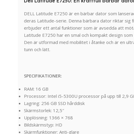
Dell Latitude E7250: En kraftfull bärbar dato
DELL Latitude E7250 är en bärbar dator som lansera
deras Latitude-serie. Denna bärbara dator riktar sig 
erbjuder ett antal funktioner som är avsedda att möt
Latitude E7250 har en smal och kompakt design som g
Den är utformad med mobilitet i åtanke och är en ultra
tunn och lätt.
SPECIFIKATIONER:
RAM: 16 GB
Processor: Intel i5-5300U processor på upp till 2,9 
Lagring: 256 GB SSD hårddisk
Skärmstorlek: 12,5″
Upplösning: 1366 × 768
Bildskärmstyp: HD
Skärmfunktioner: Anti-glare