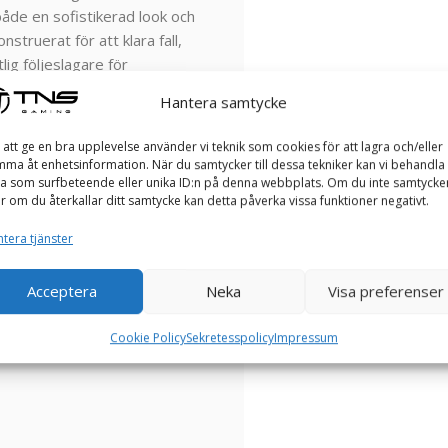
både en sofistikerad look och
nstruerat för att klara fall,
tlig följeslagare för
ra krävande arbetsmiljöer.
Hantera samtycke
 att ge en bra upplevelse använder vi teknik som cookies för att lagra och/eller
ma åt enhetsinformation. När du samtycker till dessa tekniker kan vi behandla
a som surfbeteende eller unika ID:n på denna webbplats. Om du inte samtycke
er om du återkallar ditt samtycke kan detta påverka vissa funktioner negativt.
standa som är lämplig för
tera tjänster
ad grafik, vanligtvis Intel HD
liga uppgifter, inklusive
Acceptera
Neka
Visa preferenser
 För mer grafikintensiva
 vara att föredra, men E7250 är
Cookie Policy
Sekretesspolicy
Impressum