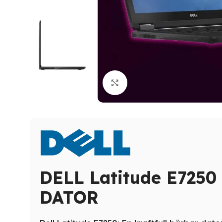
Click to enlarge
DELL Latitude E725
DATOR