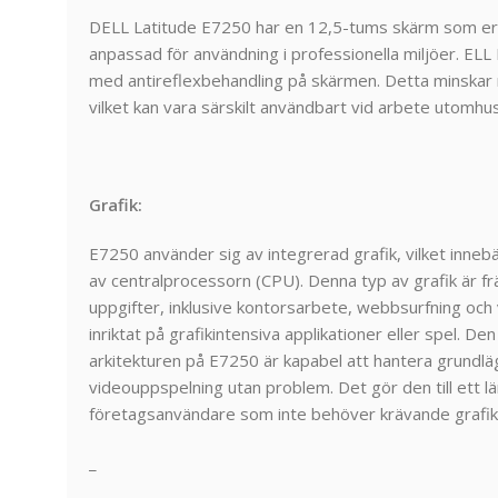
DELL Latitude E7250 har en 12,5-tums skärm som erbj
anpassad för användning i professionella miljöer. ELL
med antireflexbehandling på skärmen. Detta minskar r
vilket kan vara särskilt användbart vid arbete utomhus 
Grafik:
E7250 använder sig av integrerad grafik, vilket innebä
av centralprocessorn (CPU). Denna typ av grafik är f
uppgifter, inklusive kontorsarbete, webbsurfning och 
inriktat på grafikintensiva applikationer eller spel. D
arkitekturen på E7250 är kapabel att hantera grundl
videouppspelning utan problem. Det gör den till ett lä
företagsanvändare som inte behöver krävande grafi
_