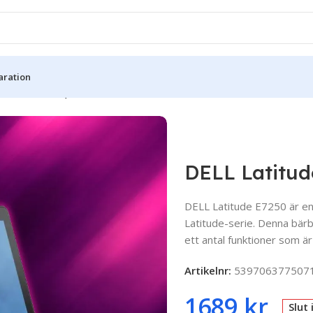
aration
de E7250 – 12,5″
DELL Latitud
DELL Latitude E7250 är en
Latitude-serie. Denna bärb
ett antal funktioner som ä
Artikelnr:
539706377507
1689
kr
Slut 