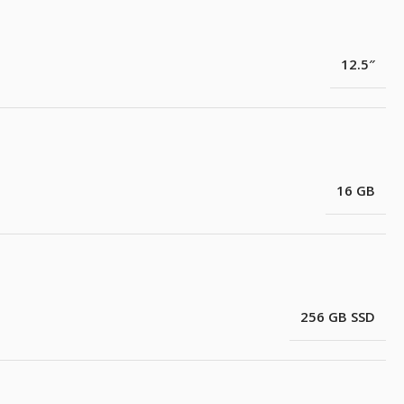
12.5″
16 GB
256 GB SSD