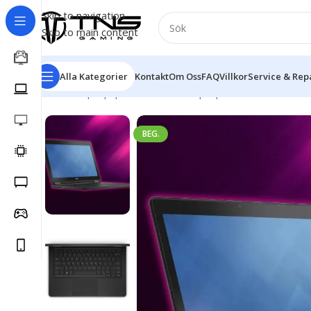
Skip to navigation
Skip to main content
Alla Kategorier
Kontakt
Om Oss
FAQ
Villkor
Service & Rep
Hem
/
Laptop | Bärbar dator
/
Laptop
/
Dell
/
DELL Latitu
BEG.