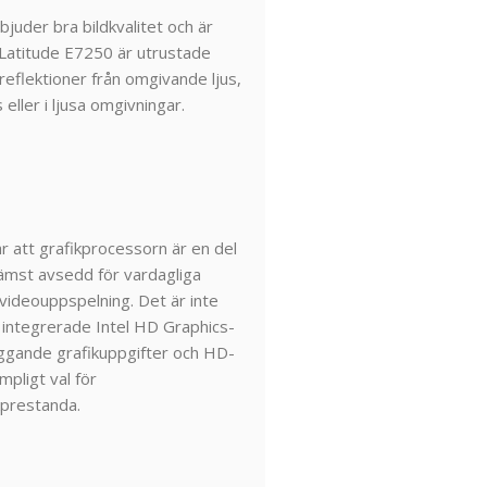
uder bra bildkvalitet och är
 Latitude E7250 är utrustade
eflektioner från omgivande ljus,
eller i ljusa omgivningar.
r att grafikprocessorn är en del
rämst avsedd för vardagliga
videouppspelning. Det är inte
en integrerade Intel HD Graphics-
äggande grafikuppgifter och HD-
mpligt val för
kprestanda.