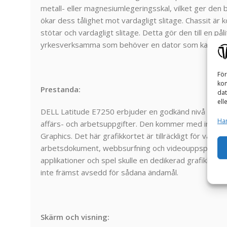
metall- eller magnesiumlegeringsskal, vilket ger den 
ökar dess tålighet mot vardagligt slitage. Chassit är ko
stötar och vardagligt slitage. Detta gör den till en påli
yrkesverksamma som behöver en dator som kan hante
För
kom
Prestanda:
dat
ell
DELL Latitude E7250 erbjuder en godkänd nivå av pre
Han
affärs- och arbetsuppgifter. Den kommer med integrer
Graphics. Det här grafikkortet är tillräckligt för vardag
arbetsdokument, webbsurfning och videouppspelning.
applikationer och spel skulle en dedikerad grafikkort
inte främst avsedd för sådana ändamål.
Skärm och visning: