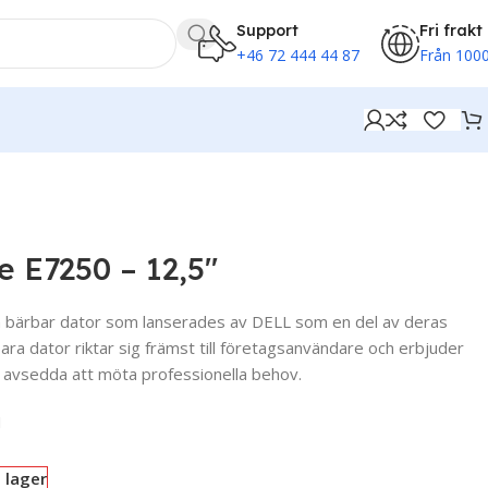
Support
Fri frakt
+46 72 444 44 87
Från 1000
e E7250 – 12,5″
 bärbar dator som lanserades av DELL som en del av deras
ara dator riktar sig främst till företagsanvändare och erbjuder
r avsedda att möta professionella behov.
1
i lager