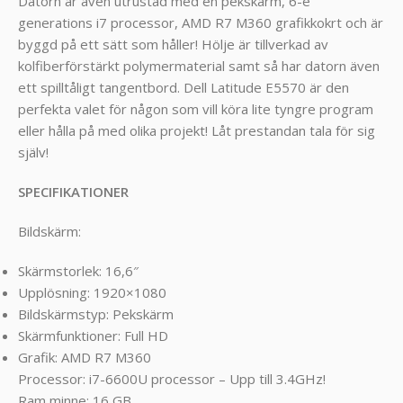
Datorn är även utrustad med en pekskärm, 6-e
generations i7 processor, AMD R7 M360 grafikkokrt och är
byggd på ett sätt som håller! Hölje är tillverkad av
kolfiberförstärkt polymermaterial samt så har datorn även
ett spilltåligt tangentbord. Dell Latitude E5570 är den
perfekta valet för någon som vill köra lite tyngre program
eller hålla på med olika projekt! Låt prestandan tala för sig
själv!
SPECIFIKATIONER
Bildskärm:
Skärmstorlek: 16,6″
Upplösning: 1920×1080
Bildskärmstyp: Pekskärm
Skärmfunktioner: Full HD
Grafik: AMD R7 M360
Processor: i7-6600U processor – Upp till 3.4GHz!
Ram minne: 16 GB