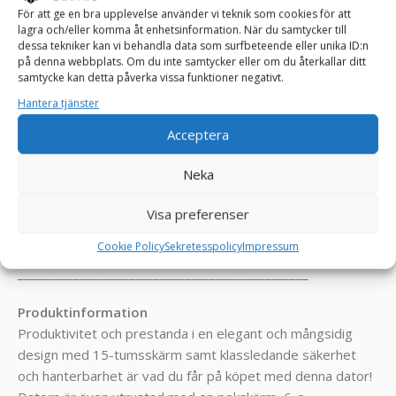
För att ge en bra upplevelse använder vi teknik som cookies för att
Skick kvalificering:
lagra och/eller komma åt enhetsinformation. När du samtycker till
dessa tekniker kan vi behandla data som surfbeteende eller unika ID:n
(A) = Väldigt bra skick! Känns som ny vid tangenterna.
på denna webbplats. Om du inte samtycker eller om du återkallar ditt
Skrapmärken på locket finns och en mindre vit inbränning
samtycke kan detta påverka vissa funktioner negativt.
på skärmen som inte påverkar funktionen, inga döda pixlar
Hantera tjänster
och inga bucklor!
Acceptera
Datorn är ny installerad med:
Neka
Windows 11 Pro 64-Bit
Drivrutiner
Visa preferenser
= Klar att börja användas!
Cookie Policy
Sekretesspolicy
Impressum
_______________________________________________
Produktinformation
Produktivitet och prestanda i en elegant och mångsidig
design med 15-tumsskärm samt klassledande säkerhet
och hanterbarhet är vad du får på köpet med denna dator!