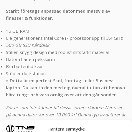
Starkt företags anpassad dator med massvis av
finesser & funktioner.
16 GB RAM
6:e generationens Intel Core i7 processor upp till 3.4 GHz
500 GB SSD hårddisk
Stilren snygg design med robust slitstarkt material!
Datorn har en pekskärm
Bra batteritid kvar
Stödjer dockstation
= Detta är en perfekt Skol, företags eller Business
laptop. Du kan ta den med dig överallt utan att behöva
bära tungt och vara orolig över att den går sönder.
För er som inte känner till dessa sorters datorer: Nypriset
på denna dator var över 10 000 kr! Denna typ av datorer är
klassade som företagsdatorer och har betydligt bättre
prestanda samt kvalitet!
Hantera samtycke