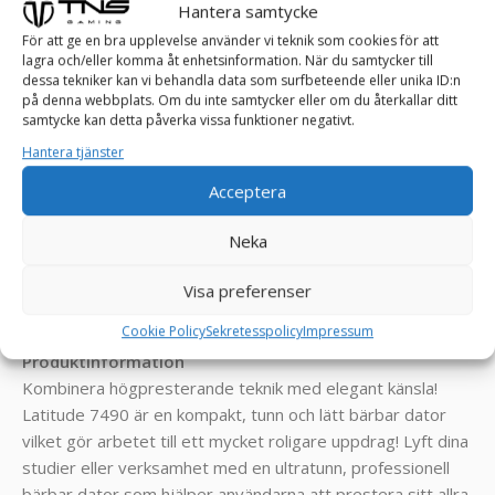
Hantera samtycke
prestanda samt kvalitet!
För att ge en bra upplevelse använder vi teknik som cookies för att
Skick kvalificering:
lagra och/eller komma åt enhetsinformation. När du samtycker till
dessa tekniker kan vi behandla data som surfbeteende eller unika ID:n
(A) = Väldigt bra skick! Känns som ny vid tangenterna.
på denna webbplats. Om du inte samtycker eller om du återkallar ditt
Endast minimala repor, inga döda pixlar och inga bucklor!
samtycke kan detta påverka vissa funktioner negativt.
Hantera tjänster
Datorn är ny installerad med:
Acceptera
Windows 11 Pro 64-Bit
Drivrutiner
Neka
= Klar att börja användas!
Visa preferenser
_______________________________________________
Cookie Policy
Sekretesspolicy
Impressum
Produktinformation
Kombinera högpresterande teknik med elegant känsla!
Latitude 7490 är en kompakt, tunn och lätt bärbar dator
vilket gör arbetet till ett mycket roligare uppdrag! Lyft dina
studier eller verksamhet med en ultratunn, professionell
bärbar dator som hjälper användarna att prestera sitt allra