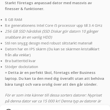
Starkt företags anpassad dator med massvis av
finesser & funktioner.
8 GB RAM
8:e generationens Intel Core i5 processor upp till 3.4 GHz
256 GB SSD hårddisk (SSD Diskar gör datorn 10 gånger
snabbare än en vanlig HDD)
Stil ren snygg design med robust slitstarkt material!
Datorn har en IPS skärm (Du kan se skärmen kristallklart
från alla vinklar)
Bra batteritid kvar
Stödjer dockstation
= Detta är en perfekt Skol, företags eller Business
laptop. Du kan ta den med dig överallt utan att behöva
bära tungt och vara orolig över att den går sönder.
För er som inte känner till dessa sorters datorer: Nypriset
på denna dator var ca 15 000 kr! Denna typ av datorer är
klassade som företagsdatorer och har betydligt bättre